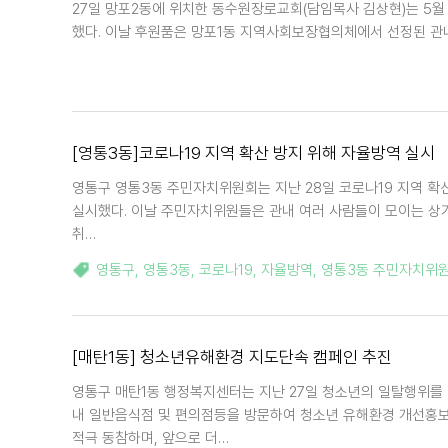
27일 망포2동에 위치한 동수원장로교회(담임목사 김상현)는 5월 
했다. 이날 후원품은 망포1동 지역사회보장협의체에서 선정된 관
[영통3동]코로나19 지역 확산 방지 위해 자율방역 실시
영통구 영통3동 주민자치위원회는 지난 28일 코로나19 지역 확
실시했다. 이날 주민자치위원들은 관내 여러 사람들이 모이는 상가
취…
영통구
,
영통3동
,
코로나19
,
자율방역
,
영통3동 주민자치위
[매탄1동] 청소년유해환경 지도단속 캠페인 추진
영통구 매탄1동 행정복지센터는 지난 27일 청소년의 일탈행위를 
내 일반음식점 및 편의점등을 방문하여 청소년 유해환경 개선홍
적극 동참하며, 앞으로 더…