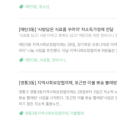
매탄1동
,
청소년
,
[매탄3동] '사랑담은 식료품 꾸러미' 저소득가정에 전달
'식료품 담고! 사랑 더하고 행복도 담고!' 매탄3동 착한 장바구니 
매탄3동 지역사회보장협의체는 28일, 장기화된 코로나19로 어려
러미' 나눔 사업을 추진했다. 이날 지역사회보장협의체 위원들은 2
매탄3동
,
식료품
,
장바구니
,
[영통3동] 지역사회보장협의체, 포근한 이불 뽀송 빨래방
영통구 영통3동지역사회보장협의체는 28일부터 3일간 저소득 
뽀송 빨래방' 사업을 시작한다. '포근한 이불 뽀송 빨래방'사업
하기 힘든 저소득 홀몸노인…
영통3동지역사회보장협의체
,
이불빨래