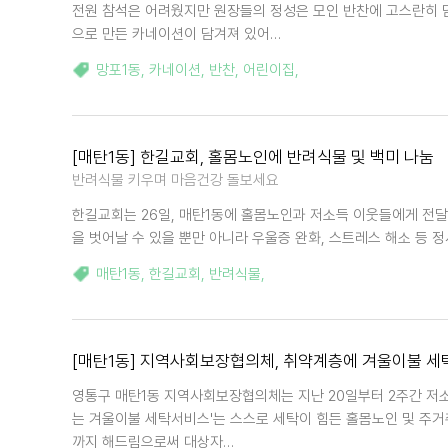
전원 참석은 어려웠지만 원장들의 정성은 모인 반찬에 고스란히 
으로 만든 카네이션이 담겨져 있어…
망포1동
,
카네이션
,
반찬
,
어린이집
,
[매탄1동] 한길교회, 홀몸노인에 반려식물 및 백미 나눔
반려식물 키우며 마음건강 돌보세요
한길교회는 26일, 매탄1동에 홀몸노인과 저소득 이웃들에게 전달
을 벗어날 수 있을 뿐만 아니라 우울증 완화, 스트레스 해소 등 
매탄1동
,
한길교회
,
반려식물
,
[매탄1동] 지역사회보장협의체, 취약계층에 겨울이불 세
영통구 매탄1동 지역사회보장협의체는 지난 20일부터 2주간 저
는 겨울이불 세탁서비스'는 스스로 세탁이 힘든 홀몸노인 및 주거
까지 해드림으로써 대상자…