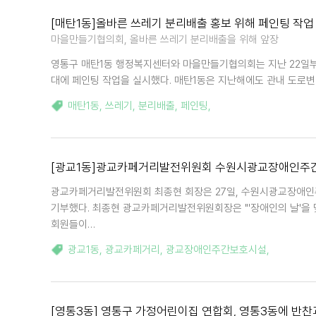
[매탄1동]올바른 쓰레기 분리배출 홍보 위해 페인팅 작업
마을만들기협의회, 올바른 쓰레기 분리배출을 위해 앞장
영통구 매탄1동 행정복지센터와 마을만들기협의회는 지난 22일부
대에 페인팅 작업을 실시했다. 매탄1동은 지난해에도 관내 도로변에
매탄1동
,
쓰레기
,
분리배출
,
페인팅
,
[광교1동]광교카페거리발전위원회 수원시광교장애인주
광교카페거리발전위원회 최종현 회장은 27일, 수원시광교장애인
기부했다. 최종현 광교카페거리발전위원회장은 "'장애인의 날'을 
회원들이…
광교1동
,
광교카페거리
,
광교장애인주간보호시설
,
[영통3동] 영통구 가정어린이집 연합회, 영통3동에 반찬