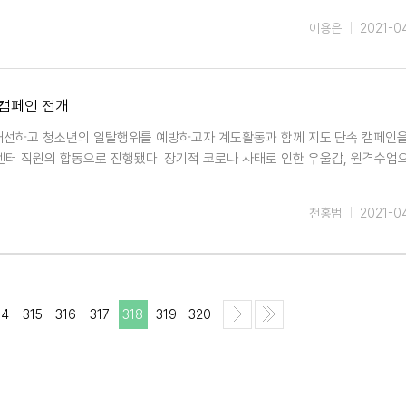
이용은
2021-0
 캠페인 전개
 개선하고 청소년의 일탈행위를 예방하고자 계도활동과 함께 지도.단속 캠페인
터 직원의 합동으로 진행됐다. 장기적 코로나 사태로 인한 우울감, 원격수업
천홍범
2021-0
14
315
316
317
318
319
320