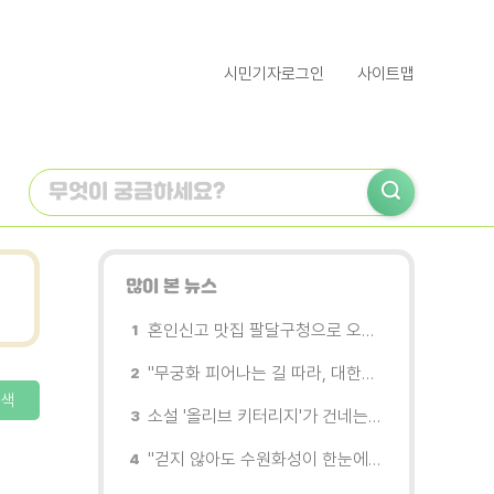
시민기자로그인
사이트맵
많이 본 뉴스
혼인신고 맛집 팔달구청으로 오세요
"무궁화 피어나는 길 따라, 대한민국을 걷는다"
색
소설 '올리브 키터리지'가 건네는 삶과 연민의 철학
"걷지 않아도 수원화성이 한눈에"…무장애 관광버스 '수원행차' 타보니