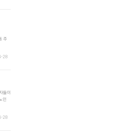
동 주
4-28
사자들이
몸노인
4-28