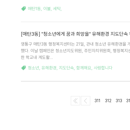
매탄1동
,
이불
,
세탁
,
[매탄3동] "청소년에게 꿈과 희망을" 유해환경 지도단속
영통구 매탄3동 행정복지센터는 21일, 관내 청소년 유해환경을
했다. 이날 캠페인은 청소년지도위원, 주민자치위원회, 행정복지센
한 학교내 계도활…
청소년
,
유해환경
,
지도단속
,
함께해요
,
사랑합니다
311
312
313
3