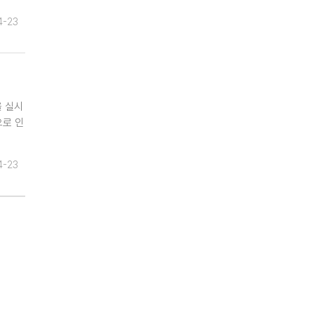
4-23
을 실시
으로 인
4-23