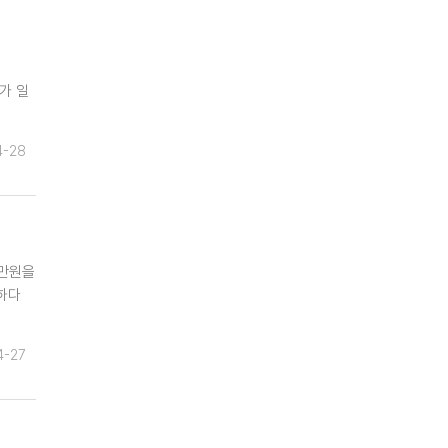
가 일
4-28
0만원을
하다
4-27