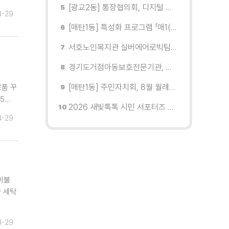
[광교2동] 통장협의회, 디지털 교육 실시
4-29
[매탄1동] 특성화 프로그램 「매1(일) 친환경 문화학교」 개강
서호노인복지관 실버에어로빅팀, 제2회 협회장배 수원시에어로빅힙합대회 시니어부 단체전'1위'쾌거
경기도거점아동보호전문기관, 학대피해아동가정 회복 및 재학대 예방 나선다
[매탄1동] 주민자치회, 8월 월례회의 개최
료품 꾸
5…
2026 새빛톡톡 시민 서포터즈 발대식 현장
4-29
이불
자 세탁
4-29