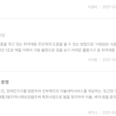
이경미
2021-0
전달
움을 겪고 있는 취약계층 주민에게 도움을 줄 수 있는 방법으로 '사랑담은 식
인 1조로 짝을 이루어 거동 불편으로 장을 보기 어려운 홀몸가구 등 취약계층 
이지현
2021-0
 운영
노인, 장애인가구를 방문하여 안부확인과 이불세탁서비스를 제공하는 '포근한 
은 영통3동지역사회보장협의체 특화사업으로 봄을 맞이하여 이불, 베개 등을 혼
박지나
2021-0