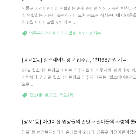
영통구 가정어린이집 연합회는 손수 준비한 영양 가득한 반찬과 
집 연합회는 거동이 불편하거나 노환 등으로 식사준비에 어려움을 
히 5월 어버이날을 맞이하여…
영통구가정어린이집연합회
,
반찬
,
효자손
[광교2동] 힐스테이트광교 입주민, 1천168만원 기탁
27일 힐스테이트광교 아파트 입주자들이 '이웃사랑! 희망나눔! 광
기탁했다. 김양준 힐스테이트광교 입주자 대표는 "힐스테이트광
으로…
힐스테이트광교
,
광교2동
,
[망포1동] 어린이집 원장들의 손맛과 원아들의 사랑의 
망포1동 행정복지센터에 손님들이 오셨다. 영통구 가정어린이집연합