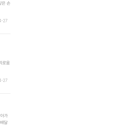
같은 손
4-27
 외로움
4-27
찾아가
 배달