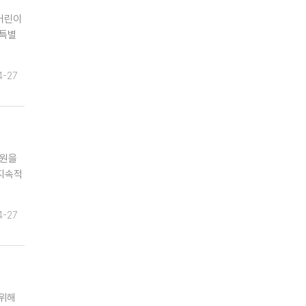
어린이
 특별
4-27
후원을
지속적
4-27
 위해