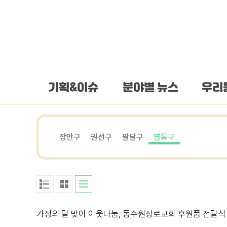
하단 바로가기
본문 바로가기
본문바로가기
기획&이슈
분야별 뉴스
우리
장안구
권선구
팔달구
영통구
가정의 달 맞이 이웃나눔, 동수원장로교회 후원품 전달식