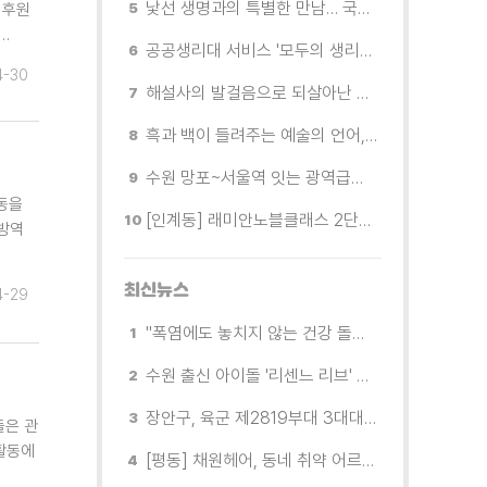
낯선 생명과의 특별한 만남… 국제전 《패트리샤 피치니니: 킨쉽》
 후원
…
공공생리대 서비스 '모두의 생리대' 시범 운영...수원시청·4개 구청 등에 지급기 설치
4-30
해설사의 발걸음으로 되살아난 수원의 독립운동 역사
흑과 백이 들려주는 예술의 언어, 수원시립미술관 소장품전《블랑 블랙 파노라마》
수원 망포~서울역 잇는 광역급행버스 M5165번, 8월 3일 개통
동을
[인계동] 래미안노블클래스 2단지 경로당, 무더위 속 독거노인에게 '따뜻한 한 끼' 대접
 방역
최신뉴스
4-29
"폭염에도 놓치지 않는 건강 돌봄" 팔달구보건소 취약계층 안부 살핀다
수원 출신 아이돌 '리센느 리브' 추천! 직접 따라가 본 수원 필수 코스
장안구, 육군 제2819부대 3대대로부터 감사장 받아
들은 관
활동에
[평동] 채원헤어, 동네 취약 어르신을 위한 이미용서비스 무료 지원