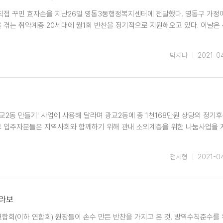
직접 꾸민 효자손을 지난26일 영통3동행정복지센터에 전달했다. 영통구 가정
겪는 취약계층 20세대에 월1회 반찬을 정기적으로 지원해오고 있다. 이날은
박지나
2021-0
교2동 만들기' 사업에 사용해 달라며 광교2동에 총 1천168만원 상당의 정기
교 입주자분들은 지역사회와 함께하기 위해 관내 소외계층을 위한 나눔사업을 
전서형
2021-0
콜라보
회(이하 연합회) 원장들이 손수 만든 반찬을 가지고 온 것. 방역수칙준수를