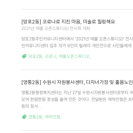
[망포2동] 코로나로 지친 마음, 미술로 힐링해요
2021년 매홀 오픈스튜디오Ⅰ 전시회 개최
망포2동주민커뮤니티센터에서 '2021년 매홀 오픈스튜디오Ⅰ' 전
민커뮤니티센터 입주 작가 6인의 릴레이 개인전으로 시민들에게 문
망포2동
,
코로나
,
매홀오픈스튜디오
,
[영통2동] 수원시 자원봉사센터, 다자녀가정 및 홀몸노
영통2동행정복지센터는 지난 27일 수원시자원봉사센터로부터 애
모여 한땀한땀 정성을 들여 만든 것이다. 전달받은 애착인형은 4
등의 정서…
영통2동
,
애착인형
,