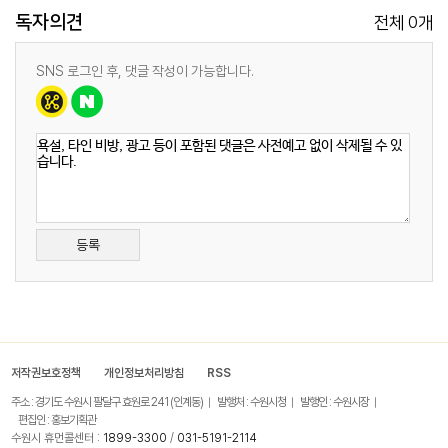
독자의견
0
전체
개
SNS 로그인 후, 댓글 작성이 가능합니다.
등록
저작권보호정책
개인정보처리방침
RSS
주소 : 경기도 수원시 팔달구 효원로 241 (인계동)
발행처 : 수원시청
발행인 : 수원시장
편집인 : 홍보기획관
수원시 휴먼콜센터 :
1899-3300
/
031-5191-2114