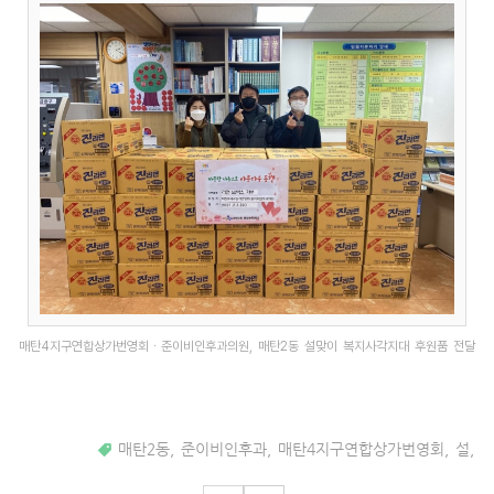
매탄4지구연합상가번영회・준이비인후과의원, 매탄2동 설맞이 복지사각지대 후원품 전달
매탄2동
,
준이비인후과
,
매탄4지구연합상가번영회
,
설
,