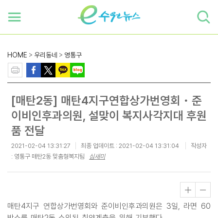
하단 바로가기
본문 바로가기
본문바로가기
HOME
>
우리동네
>
영통구
[매탄2동] 매탄4지구연합상가번영회・준
이비인후과의원, 설맞이 복지사각지대 후원
품 전달
2021-02-04 13:31:27
최종 업데이트 :
2021-02-04 13:31:04
작성자
: 영통구 매탄2동 맞춤형복지팀
심새미
매탄4지구 연합상가번영회와 준이비인후과의원은 3일, 라면 60
박스를 매탄2동 소외된 취약계층을 위해 기부했다.