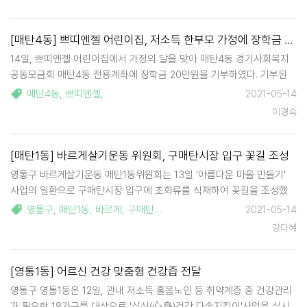
동행정복지센터에 어려운 …
[매탄4동] 쁘띠엔젤 어린이집, 저소득 한부모 가정에 장학금 전달
14일, 쁘띠엔젤 어린이집에서 가정의 달을 맞아 매탄4동 경기사회복지
공동모금회 매탄4동 전용계좌에 장학금 20만원을 기부하였다. 기부된
장학금은 오는 20일 매탄4동 지역사회보장협의체 회의를 거쳐 저소득
매탄4동
,
쁘띠엔젤
,
2021-05-14
한부모 가정 4가구에 전달될 예정이다. 쁘띠엔젤 어린이집 김미영 원장
이경숙
은 지역사회 반찬 만들기 봉사 등 다…
[매탄1동] 바르게살기운동 위원회, 구매탄시장 입구 꽃길 조성
영통구 바르게살기운동 매탄1동위원회는 13일 '아름다운 마을 만들기'
사업의 일환으로 구매탄시장 입구에 초화류를 식재하여 꽃길을 조성했
다. 바르게살기운동위원회 위원들은 주민들의 이동이 잦은 구매탄시장
영통구
,
매탄1동
,
바르게
,
구매탄시장
2021-05-14
입구 가로변에 꽃잔디 600여 본을 식재했다. 조성된 꽃길은 시장 입구를
강다혜
쾌적하고 아름답게 변화시켜 주민들과 …
[영통1동] 어르신 건강 맞춤형 건강즙 전달
영통구 영통1동은 12일, 관내 저소득 홀몸노인 등 취약계층 중 건강관리
가 필요한 18가구를 대상으로 '심신(心身)건강 다솜지킴이'사업을 실시