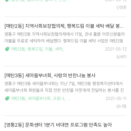
의 청소년들에게 도움을 주고싶은 마음이 있었다"고 말했다. 이어 "코로
신정환
나19로 인해 집콕생활이 장기화…
[매탄2동] 지역사회보장협의체, 행복드림 이불 세탁 배달 봉사 실천
영통구 매탄2동 지역사회보장협의체에서 11일, 관내 홀몸 어르신분들의
이불을 무료로 세탁하여 배달했다. 행복드림 이불 세탁 사업은 매탄2동
지역사회보장협의체의 특화사업으로, 봄을 맞이하여 이불, 베개를 혼자
매탄2동
,
행복드림
,
이불
,
세탁
,
2021-05-12
세탁하기 힘든 홀몸어르신과 장애인분들을 위해 실시되었다. 금년도에는
심새미
관내 세탁소 3곳의…
[매탄3동] 새마을부녀회, 사랑의 반찬나눔 봉사
영통구 매탄3동 새마을부녀회는 지난 7일, 매탄3동 행정복지센터에서
새마을부녀회 회원들과 직접 만든 반찬을 이웃에게 전달하는 봉사를 진
행했다. 이번 봉사에서 새마을부녀회 회원들은 불고기, 잡채 등 맛있게
매탄3동
,
새마을부녀회
,
코로나
,
불고기
,
잡채
,
2021-05-11
조리한 반찬을 지역 내 저소득층과 홀몸노인 25가구에 전달하였다. 김정
김나형
이 새…
[영통2동] 문화센터 1분기 비대면 프로그램 만족도 높아