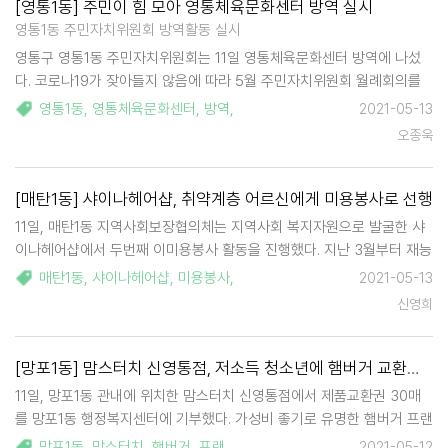
[영통1동] 주민이 힘 모아 영통체육문화센터 방역 실시
영통1동 주민자치위원회 방역활동 실시
영통구 영통1동 주민자치위원회는 11일 영통체육문화센터 방역에 나섰
다. 코로나19가 잦아들지 않음에 따라 5월 주민자치위원회 월례회의를
방역활동으로 전환한 것. 영통체육문화센터는 현재 배드민턴, 탁구 자유
영통1동
,
영통체육문화센터
,
방역
,
2021-05-13
반과 요가반을 운영하고 있다. 이에 따라 위원회는 소독액을 살포하고 소
오종욱
독 티슈로 손잡…
[매탄1동] 샤이나헤어샵, 취약계층 어르신에게 미용봉사로 선행
11일, 매탄1동 지역사회보장협의체는 지역사회 복지자원으로 발굴한 샤
이나헤어샵에서 두번째 이미용봉사 활동을 진행했다. 지난 3월부터 재능
기부하고 있는 샤이나헤어 김은미 원장은 매탄1동에서 11년째 헤어샵을
매탄1동
,
샤이나헤어샵
,
미용봉사
,
2021-05-13
운영하고 있으며, 매월 둘째주 화요일 오전에는 손님을 받지 않고 온전히
신영희
봉사활동에 정성을 쏟고 있다.…
[망포1동] 맘스터치 신영통점, 저소득 청소년에 햄버거 교환권 30매 후원
11일, 망포1동 관내에 위치한 맘스터치 신영통점에서 제품교환권 30매
를 망포1동 행정복지센터에 기부했다. 가성비 좋기로 유명한 햄버거 프랜
차이즈 맘스터치 신영통점 송충렬 점주는 "사업시작때부터 저소득 가정
망포1동
,
맘스터치
,
햄버거
,
프랜차이즈
,
2021-05-12