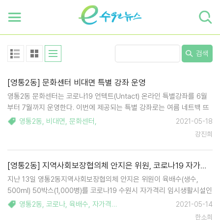
하단 바로가기
본문 바로가기
본문바로가기
검색
[영통2동] 문화센터 비대면 특별 강좌 운영
영통2동 문화센터는 코로나19 언텍트(Untact) 온라인 특별강좌를 6월
부터 7월까지 운영한다. 이번에 제공되는 특별 강좌로는 여름 네트백 뜨
기(6월 중 목요일 10:00 ~ 11:30), 나만의 머그컵 그리기(6월 9일 수요
영통2동
,
비대면
,
문화센터
,
2021-05-18
일 10:00 ~ 11:30), ITQ자격증반(월, 수, 금 15:00~ 17:0…
강진희
[영통2동] 지역사회보장협의체 안지은 위원, 코로나19 자가격리 임시생활시설에 생수 50박스 후원
지난 13일 영통2동지역사회보장협의체 안지은 위원이 육배수(생수,
500ml) 50박스(1,000병)를 코로나19 수원시 자가격리 임시생활시설인
수원유스호스텔에 후원했다. 이 생수는 코로나19 자가격리자의 일상생
영통2동
,
코로나
,
육배수
,
자가격리
,
안지은
,
2021-05-14
활유지와 건강을 위해 지원된다. 안지은 위원은 지난 설명절에도 영통2
한소희