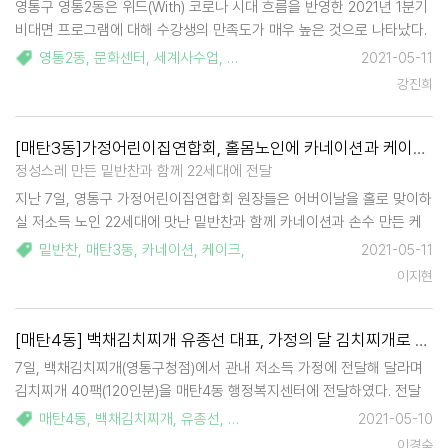
영통구 영통2동은 위드(With) 코로나 시대 흐름을 반영한 2021년 1분기
비대면 프로그램에 대해 수강생의 만족도가 매우 높은 것으로 나타났다.
이번 설문조사는 1분기 프로그램 수강생을 대상으로 5. 3(월)~ 9(일) 1주
영통2동
,
문화센터
,
세계사수업
,
미술
,
악기
,
요리 수업
,
캔들
,
2021-05-11
일간 네이버 폼 설문조사를 이용하여 실시하였으며, 수강생 48명 중 17
강진희
명이 설문…
[매탄3동]가정어린이집연합회, 홀몸노인에 카네이션과 케이크 전달
정성스레 만든 밑반찬과 함께 22세대에 전달
지난 7일, 영통구 가정어린이집연합회 원장들은 어버이날을 홀로 맞이하
실 저소득 노인 22세대에 맛난 밑반찬과 함께 카네이션과 손수 만든 케
이크를 전달하며 존경과 사랑의 마음을 전했다. 이날 밑반찬과 함께 카네
밑반찬
,
매탄3동
,
카네이션
,
케이크
,
2021-05-11
이션과 케이크를 지원받은 한 홀몸노인은 "혼자 살고 몸이 아프다보니 …
이지현
[매탄4동] 백채김치찌개 유종선 대표, 가정의 달 김치찌개로 이웃사랑
7일, 백채김치찌개(영통구청점)에서 관내 저소득 가정에 전달해 달라며
김치찌개 40팩(120인분)을 매탄4동 행정복지센터에 전달하였다. 전달
된 김치찌개는 관내 저소득 가정 40가구에 전달될 예정이다. 백채김치찌
매탄4동
,
백채김치찌개
,
유종선
,
돼지고기
,
2021-05-10
개는 5월 가정의 달을 맞아서 작년에 이어 올해도 변함없이 관내 어려운
이경숙