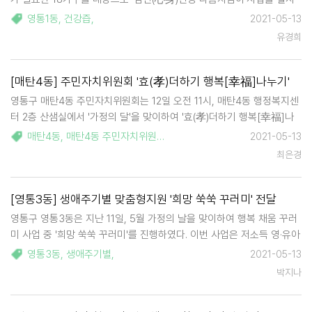
했다. '심신건강 다솜지킴이'사업은 영통1동 지역사회보장협의체와 상호
영통1동
,
건강즙
,
2021-05-13
협약된 관내 건강원(가물치와 호박)에서 건강즙을 후원받아 건강관리가
유경희
필요한 가정에 직접 전달하는 …
[매탄4동] 주민자치위원회 '효(孝)더하기 행복[幸福]나누기'
영통구 매탄4동 주민자치위원회는 12일 오전 11시, 매탄4동 행정복지센
터 2층 산샘실에서 '가정의 달'을 맞이하여 '효(孝)더하기 행복[幸福]나
누기' 어려운 이웃돕기 행사를 진행했다. 매탄4동 주민자치위원회는 매
매탄4동
,
매탄4동 주민자치위원회
,
주민자치위원회
,
가정의달
,
어버이
2021-05-13
년마다 관내 어르신에게 위로와 존경의 의미를 담은 경로잔치를 진행해
최은경
왔다. 하지만 …
[영통3동] 생애주기별 맞춤형지원 '희망 쑥쑥 꾸러미' 전달
영통구 영통3동은 지난 11일, 5월 가정의 날을 맞이하여 행복 채움 꾸러
미 사업 중 '희망 쑥쑥 꾸러미'를 진행하였다. 이번 사업은 저소득 영·유아
4가구를 선정하여 5만원 상당의 영유아 물품(분유, 신발, 크레파스, 마스
영통3동
,
생애주기별
,
2021-05-13
크 등)을 가정방문하여 전달하였다. 지원을 받은 한 가정…
박지나