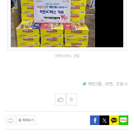
라면40박스 전달
매탄3동
,
라면
,
코로나
,
0