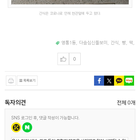
간식은 코로나로 인해 현관앞에 두고 왔다.
영통1동
,
다솜심신돌보미
,
간식
,
빵
,
떡
,
0
독자의견
0
전체
개
SNS 로그인 후, 댓글 작성이 가능합니다.