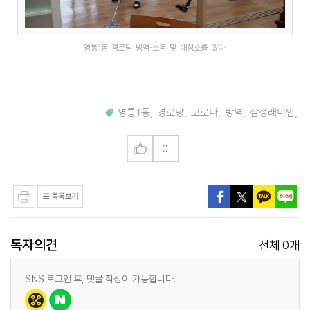
영통1동 경로당 방역⋅소독 및 대청소를 했다.
영통1동
,
경로당
,
코로나
,
방역
,
삼성래미안
,
0
독자의견
0
전체
개
SNS 로그인 후, 댓글 작성이 가능합니다.