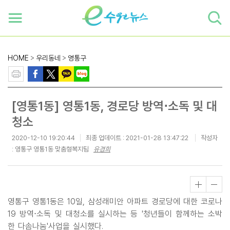
하단 바로가기
본문 바로가기
본문바로가기
HOME
>
우리동네
>
영통구
[영통1동] 영통1동, 경로당 방역⋅소독 및 대
청소
2020-12-10 19:20:44
최종 업데이트 :
2021-01-28 13:47:22
작성자
: 영통구 영통1동 맞춤형복지팀
유경희
영통구 영통1동은 10일, 삼성래미안 아파트 경로당에 대한 코로나
19 방역⋅소독 및 대청소를 실시하는 등 '청년들이 함께하는 소박
한 다솜나눔'사업을 실시했다.