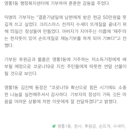
영통1동 행정복지센터에 기부하여 훈훈한 감동을 주었다.
익명의 기부자는 "결혼기념일에 남편에게 받은 현금 50만원을 뜻
깊게 쓰고 싶었다. 크리스마스 전까지 수세미 뜨개질을 끝내기 위
해 15일간 정성들여 만들었다. 아버지가 지어주신 이름에 '재주'라
는 한자뜻이 있어 손뜨개질로 재능기부를 하게 되어 기쁘다"고 전
했다.
기부된 후원금과 물품은 영통1동에 거주하는 저소득가정에게 배
부될 예정으로 코로나19로 지친 주민들에게 따뜻한 연말 선물이
될 것으로 보인다.
영통1동 김진백 동장은 "코로나19 확산으로 힘든 시기에도 소중
한 나눔을 실천해주셔서 감사하다. 기부자의 정성이 가득 깃든 마
음을 어려운 상황에 처한 이웃에게 잘 전달하겠다"고 밝혔다.
영통1동
,
천사
,
후원금
,
손뜨개
,
수세미
,