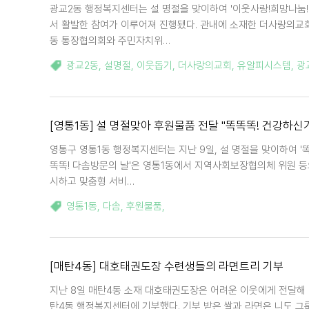
광교2동 행정복지센터는 설 명절을 맞이하여 '이웃사랑!희망나눔! 
서 활발한 참여가 이루어져 진행됐다. 관내에 소재한 더사랑의교회
동 통장협의회와 주민자치위…
광교2동
,
설명절
,
이웃돕기
,
더사랑의교회
,
유알피시스템
,
광교
[영통1동] 설 명절맞아 후원물품 전달 "똑똑똑! 건강하신
영통구 영통1동 행정복지센터는 지난 9일, 설 명절을 맞이하여 '
똑똑! 다솜방문의 날'은 영통1동에서 지역사회보장협의체 위원 
시하고 맞춤형 서비…
영통1동
,
다솜
,
후원물품
,
[매탄4동] 대호태권도장 수련생들의 라면트리 기부
지난 8일 매탄4동 소재 대호태권도장은 어려운 이웃에게 전달해 달
탄4동 행정복지센터에 기부했다. 기부 받은 쌀과 라면은 니도 그룹