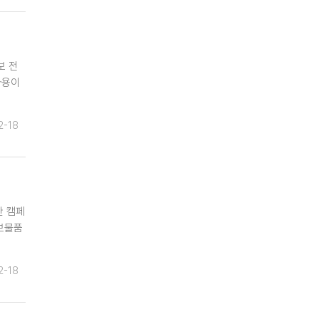
보 전
사용이
2-18
한 캠페
보물품
2-18