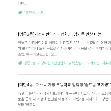
매탄…
매탄2동
,
반찬
,
[영통3동]가정어린이집연합회, 영양가득 반찬 나눔
영통구 가정어린이집 연합회 원장들은 22일, 손수 준비한 영양
이 불편하거나 노환 등으로 식사준비에 어려움을 겪는 취약계층 1
조림, 메추리알장조림, 모…
영통3동
,
가정어린이집연합회
,
닭볶음탕
,
코다리조림
,
메추
[매탄4동] 저소득 가정 초등학교 입학생 '꿈드림 책가방'
19일, 매탄4동 지역사회보장협의체는 관내 저소득 가정의 초등학
문을 통해 각 가정에 전달할 예정이다. 매탄4동 지역사회보장협의
부터 '꿈드림 …