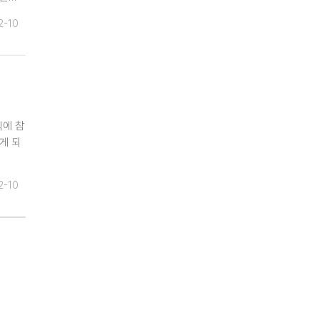
2-10
식에 참
게 되
2-10