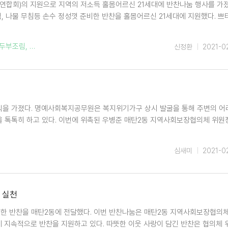
연합회)의 지원으로 지역의 저소득 홀몸어르신 21세대에 반찬나눔 행사를 가졌
 나물 무침등 손수 정성껏 준비한 반찬을 홀몸어르신 21세대에 지원했다. 쁘
두부조림
,
나물 무침
,
신정환
2021-0
식을 가졌다. 명예사회복지공무원은 복지위기가구 상시 발굴을 통해 주변의 어
을 톡톡히 하고 있다. 이번에 위촉된 우병준 매탄2동 지역사회보장협의체 위원
심새미
2021-0
 실천
비한 반찬을 매탄2동에 전달했다. 이번 반찬나눔은 매탄2동 지역사회보장협의
게 지속적으로 반찬을 지원하고 있다. 따뜻한 이웃 사랑이 담긴 반찬은 협의체 