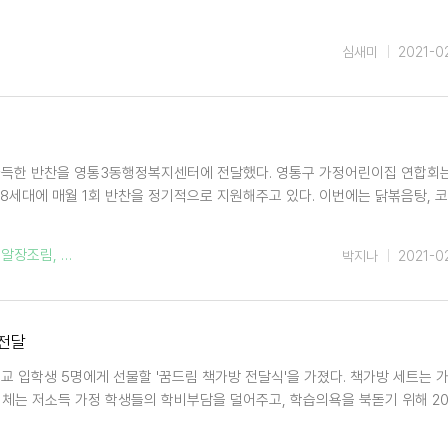
심새미
2021-0
 가득한 반찬을 영통3동행정복지센터에 전달했다. 영통구 가정어린이집 연합회
8세대에 매월 1회 반찬을 정기적으로 지원해주고 있다. 이번에는 닭볶음탕, 
리알장조림
,
모듬전
,
박지나
2021-0
 전달
교 입학생 5명에게 선물할 '꿈드림 책가방 전달식'을 가졌다. 책가방 세트는 
체는 저소득 가정 학생들의 학비부담을 덜어주고, 학습의욕을 북돋기 위해 20