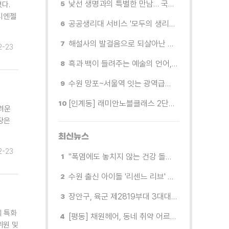
낯선 생명과의 특별한 만남… 국제전 《패트리샤 피치니니: 킨쉽》
다.
티엔젤
공공생리대 서비스 '모두의 생리대' 시범 운영...수원시청·4개 구청 등에 지급기 설치
해설사의 발걸음으로 되살아난 수원의 독립운동 역사
2-23
흑과 백이 들려주는 예술의 언어, 수원시립미술관 소장품전《블랑 블랙 파노라마》
수원 망포~서울역 잇는 광역급행버스 M5165번, 8월 3일 개통
[인계동] 래미안노블클래스 2단지 경로당, 무더위 속 독거노인에게 '따뜻한 한 끼' 대접
려운
장은
최신뉴스
2-23
"폭염에도 놓치지 않는 건강 돌봄" 팔달구보건소 취약계층 안부 살핀다
수원 출신 아이돌 '리센느 리브' 추천! 직접 따라가 본 수원 필수 코스
장안구, 육군 제2819부대 3대대로부터 감사장 받아
체 특화
[평동] 채원헤어, 동네 취약 어르신을 위한 이미용서비스 무료 지원
위원 및