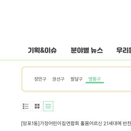
하단 바로가기
본문 바로가기
본문바로가기
기획&이슈
분야별 뉴스
우리
장안구
권선구
팔달구
영통구
[망포1동]가정어린이집연합회 홀몸어르신 21세대에 반