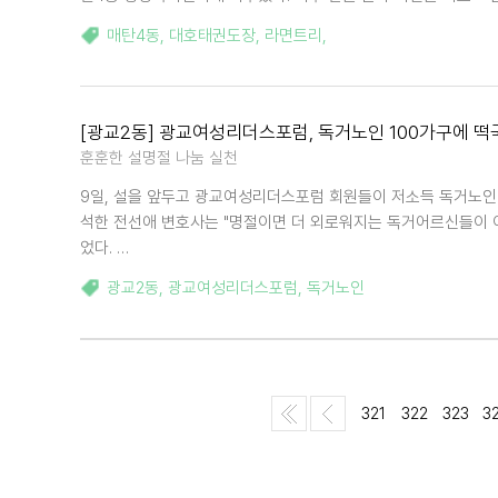
매탄4동
,
대호태권도장
,
라면트리
,
[광교2동] 광교여성리더스포럼, 독거노인 100가구에 떡
훈훈한 설명절 나눔 실천
9일, 설을 앞두고 광교여성리더스포럼 회원들이 저소득 독거노인
석한 전선애 변호사는 "명절이면 더 외로워지는 독거어르신들이 
었다. …
광교2동
,
광교여성리더스포럼
,
독거노인
321
322
323
3