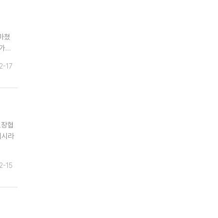
마쳤
다가…
2-17
보장협
내시라
2-15