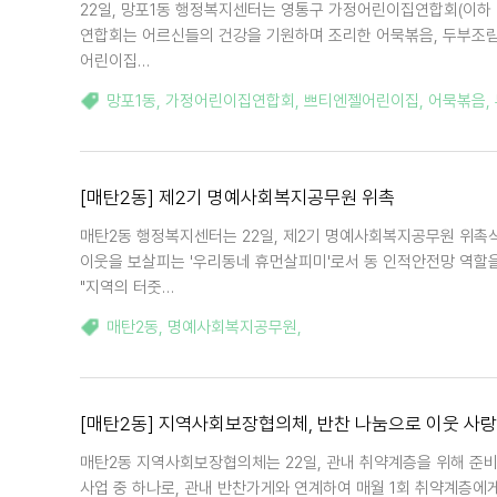
22일, 망포1동 행정복지센터는 영통구 가정어린이집연합회(이하 
연합회는 어르신들의 건강을 기원하며 조리한 어묵볶음, 두부조림,
어린이집…
망포1동
,
가정어린이집연합회
,
쁘티엔젤어린이집
,
어묵볶음
,
[매탄2동] 제2기 명예사회복지공무원 위촉
매탄2동 행정복지센터는 22일, 제2기 명예사회복지공무원 위촉
이웃을 보살피는 '우리동네 휴먼살피미'로서 동 인적안전망 역할
"지역의 터줏…
매탄2동
,
명예사회복지공무원
,
[매탄2동] 지역사회보장협의체, 반찬 나눔으로 이웃 사랑
매탄2동 지역사회보장협의체는 22일, 관내 취약계층을 위해 준
사업 중 하나로, 관내 반찬가게와 연계하여 매월 1회 취약계층에