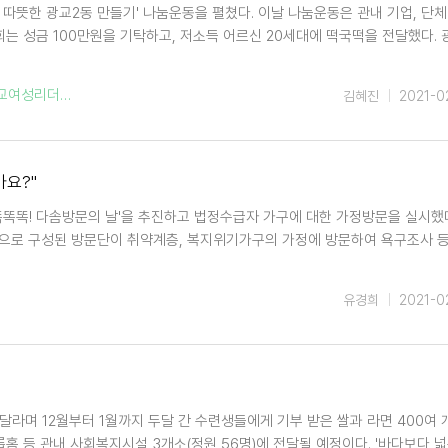
따뜻한 광교2동 만들기' 나눔운동을 펼쳤다. 이날 나눔운동은 관내 기업, 단체
는 성금 100만원을 기탁하고, 저소득 어르신 20세대에 떡국떡을 전달했다. 
여성리더스포럼
김혜진
2021-0
가요?"
똑똑똑! 다솜방문의 날'을 추진하고 법정수급자 가구에 대한 가정방문을 실시했다
등으로 구성된 방문단이 취약계층, 복지위기가구의 가정에 방문하여 욕구조사 등
유경희
2021-0
라며 12월부터 1월까지 두달 간 수련생들에게 기부 받은 쌀과 라면 400여 
홈 등 관내 사회복지시설 3개소(정원 56명)에 전달될 예정이다. '바다보다 