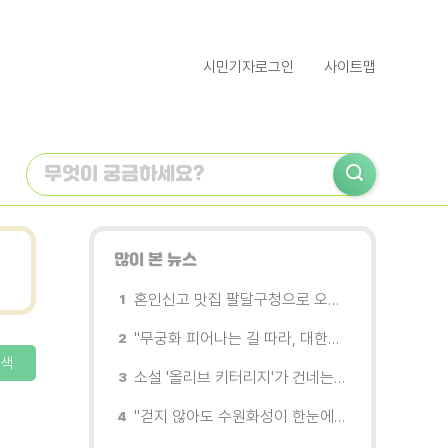
시민기자로그인
사이트맵
많이 본 뉴스
혼인신고 맛집 팔달구청으로 오세요
"무궁화 피어나는 길 따라, 대한민국을 걷는다"
색
소설 '올리브 키터리지'가 건네는 삶과 연민의 철학
"걷지 않아도 수원화성이 한눈에"…무장애 관광버스 '수원행차' 타보니