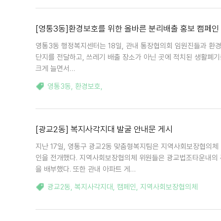
[영통3동]환경보호를 위한 올바른 분리배출 홍보 캠페인
영통3동 행정복지센터는 18일, 관내 통장협의회 임원진들과 환
단지를 전달하고, 쓰레기 배출 장소가 아닌 곳에 적치된 생활폐기
크게 늘면서…
영통3동
,
환경보호
,
[광교2동] 복지사각지대 발굴 안내문 게시
지난 17일, 영통구 광교2동 맞춤형복지팀은 지역사회보장협의체 
인을 전개했다. 지역사회보장협의체 위원들은 광교법조타운내의 
을 배부했다. 또한 관내 아파트 게…
광교2동
,
복지사각지대
,
캠페인
,
지역사회보장협의체