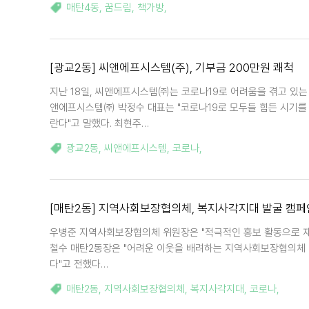
매탄4동
,
꿈드림
,
책가방
,
[광교2동] 씨앤에프시스템(주), 기부금 200만원 쾌척
지난 18일, 씨앤에프시스템㈜는 코로나19로 어려움을 겪고 있는
앤에프시스템㈜ 박정수 대표는 "코로나19로 모두들 힘든 시기를 
란다"고 말했다. 최현주…
광교2동
,
씨앤에프시스템
,
코로나
,
[매탄2동] 지역사회보장협의체, 복지사각지대 발굴 캠페
우병준 지역사회보장협의체 위원장은 "적극적인 홍보 활동으로 재
철수 매탄2동장은 "어려운 이웃을 배려하는 지역사회보장협의체 
다"고 전했다…
매탄2동
,
지역사회보장협의체
,
복지사각지대
,
코로나
,