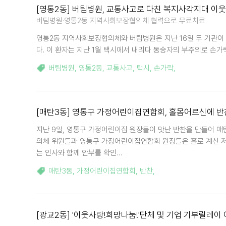
[영통2동] 버팀병원, 교통사고로 다친 복지사각지대 이
버팀병원·영통2동 지역사회보장협의체 협력으로 무료치료
영통2동 지역사회보장협의체와 버팀병원은 지난 16일 두 기관이
다. 이 환자는 지난 1월 택시에서 내리다 동승자의 부주의로 손
버팀병원
,
영통2동
,
교통사고
,
택시
,
손가락
,
[매탄3동] 영통구 가정어린이집연합회, 홀몸어르신에 반
지난 9일, 영통구 가정어린이집 원장들이 맛난 반찬을 만들어 
의체 위원들과 영통구 가정어린이집연합회 원장들은 홀로 계신 저
는 인사와 함께 안부를 확인…
매탄3동
,
가정어린이집연합회
,
반찬
,
[광교2동] '이웃사랑!희망나눔!'단체 및 기업 기부릴레이