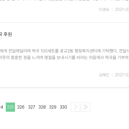
이경숙
2021-0
국 후원
에게 전달해달라며 떡국 100세트를 광교2동 행정복지센터에 기탁했다. 전달
이웃의 훈훈한 정을 느끼며 명절을 보내시기를 바라는 마음에서 떡국을 기부하
김혜진
2021-0
24
325
326
327
328
329
330