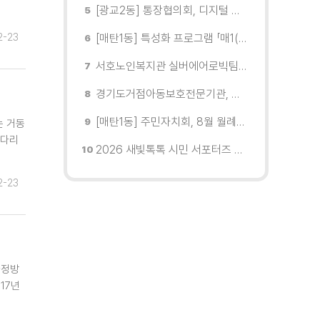
[광교2동] 통장협의회, 디지털 교육 실시
2-23
[매탄1동] 특성화 프로그램 「매1(일) 친환경 문화학교」 개강
서호노인복지관 실버에어로빅팀, 제2회 협회장배 수원시에어로빅힙합대회 시니어부 단체전'1위'쾌거
경기도거점아동보호전문기관, 학대피해아동가정 회복 및 재학대 예방 나선다
[매탄1동] 주민자치회, 8월 월례회의 개최
는 거동
코다리
2026 새빛톡톡 시민 서포터즈 발대식 현장
2-23
가정방
17년