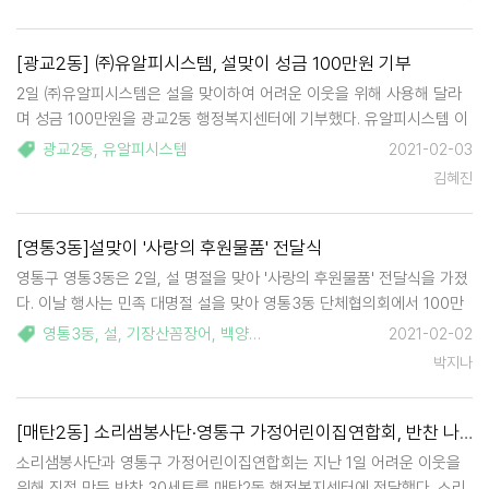
담겨 그 의미를 더했다. …
[광교2동] ㈜유알피시스템, 설맞이 성금 100만원 기부
2일 ㈜유알피시스템은 설을 맞이하여 어려운 이웃을 위해 사용해 달라
며 성금 100만원을 광교2동 행정복지센터에 기부했다. 유알피시스템 이
홍재 대표는 "코로나19로 모두들 힘든 시기를 보내고 있지만 작은 나눔
광교2동
,
유알피시스템
2021-02-03
으로 어려운 이웃들이 좀더 훈훈한 명절을 보내시는데 도움이 되길 바란
김혜진
다"고 말했다. 최현주 광교2동장은 "…
[영통3동]설맞이 '사랑의 후원물품' 전달식
영통구 영통3동은 2일, 설 명절을 맞아 '사랑의 후원물품' 전달식을 가졌
다. 이날 행사는 민족 대명절 설을 맞아 영통3동 단체협의회에서 100만
원 상당의 백미10kg 20포, 라면18박스, 백양티앤에스(주) 백미10kg 31
영통3동
,
설
,
기장산꼼장어
,
백양티앤에스
,
한국지역난방공사
,
2021-02-02
포, 기장산꼼장어에서 백미10kg 30포, 한국지역난방공사 수원사업소에
박지나
서 온누리상품…
[매탄2동] 소리샘봉사단·영통구 가정어린이집연합회, 반찬 나눔으로 이웃 사랑 실천
소리샘봉사단과 영통구 가정어린이집연합회는 지난 1일 어려운 이웃을
위해 직접 만든 반찬 30세트를 매탄2동 행정복지센터에 전달했다. 소리