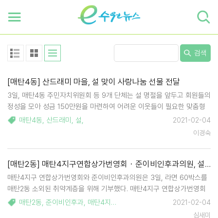
하단 바로가기
본문 바로가기
본문바로가기
검색
[매탄4동] 산드래미 마을, 설 맞이 사랑나눔 선물 전달
3일, 매탄4동 주민자치위원회 등 9개 단체는 설 명절을 앞두고 회원들의
정성을 모아 성금 150만원을 마련하여 어려운 이웃들이 필요한 맞춤형
설맞이 선물 60세트를 구매하여 매탄4동 행정복지센터에 전달했다. 아
매탄4동
,
산드래미
,
설
,
2021-02-04
울러 매탄4동 단골 사랑 나눔꾼 하모니마트 최준규 위원도 풍성한 설맞
이경숙
이 이웃나눔 행사를 위해…
[매탄2동] 매탄4지구연합상가번영회・준이비인후과의원, 설맞이 복지사각지대 후원품 전달
매탄4지구 연합상가번영회와 준이비인후과의원은 3일, 라면 60박스를
매탄2동 소외된 취약계층을 위해 기부했다. 매탄4지구 연합상가번영회
와 준이비인후과의원은 지역사회 공헌을 꾸준히 실천해 왔으며 이번 나
매탄2동
,
준이비인후과
,
매탄4지구연합상가번영회
,
설
,
2021-02-04
눔 활동은 민족의 명절 설날을 맞아 어려운 이웃을 살피는 따뜻한 마음이
심새미