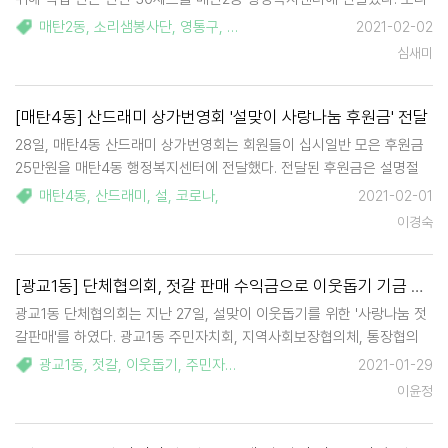
샘봉사단은 매월 반찬 세트를 매탄2동의 어려운 이웃을 위해 후원해오고
매탄2동
,
소리샘봉사단
,
영통구
,
가정어린이집연합회
,
2021-02-02
있다. 이 날은 매서운 한파에도 불구하고 아침부터 손수 만든 나물, 불고
심새미
기부터 곧 있을 …
[매탄4동] 산드래미 상가번영회 '설맞이 사랑나눔 후원금' 전달
28일, 매탄4동 산드래미 상가번영회는 회원들이 십시일반 모은 후원금
25만원을 매탄4동 행정복지센터에 전달했다. 전달된 후원금은 설명절
선물세트를 구매하여 관내 저소득 가정 10가구에 전달될 예정이다. 매탄
매탄4동
,
산드래미
,
설
,
코로나
,
2021-02-01
4동 산드래미 상가번영회는 매년 관내 어려운 이웃을 위해 후원금(품)을
이경숙
지원하는 등 꾸준히 나눔…
[광교1동] 단체협의회, 젓갈 판매 수익금으로 이웃돕기 기금 마련
광교1동 단체협의회는 지난 27일, 설맞이 이웃돕기를 위한 '사랑나눔 젓
갈판매'를 하였다. 광교1동 주민자치회, 지역사회보장협의체, 통장협의
회, 새마을문고, 방범기동순찰대 5단체 회원들은 품질 좋은 명란젓과 낙
광교1동
,
젓갈
,
이웃돕기
,
주민자치회
,
지역사회보장협의체
,
통장협의
2021-01-29
지젓을 확보하여 지역주민들에게 판매하였다. 각 단체원들과 주민들의
이윤정
참여로 많은 수…