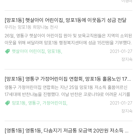
이경미
는 대상자들을 위로하였다…
[망포1동] 햇살아이 어린이집, 망포1동에 이웃돕기 성금 전달
우리는 망포1동 희망나눔 천사
26일, 영통구 햇살아이 어린이집 원아 및 보육교직원들은 지역의 소외된
이웃을 위해 써달라며 망포1동 행정복지센터에 성금 15만원을 기부했다.
성금은 햇살아이 어린이집 원아들이 크리스마스를 앞두고 '사랑의 저금
햇살아이 어린이집
,
망포1동
,
2021-01-27
통'에 저금한 돈과 보육교직원의 성금으로 마련했다. 햇살아이…
장지숙
[망포1동] 영통구 가정어린이집 연합회, 망포1동 홀몸노인 17세대에 반찬 전달
영통구 가정어린이집 연합회는 지난 25일 망포1동 저소득 홀몸어르신
17세대에 반찬나눔을 진행했다. 이날 반찬은 코로나19로 어려운 시기를
보내고 있는 지역의 소외된 노인들이 부담 없이 드실 수 있도록 가정어린
망포1동
,
영통구
,
가정어린이집
,
2021-01-27
이집 원장들의 정성을 십시일반으로 모아 마련했다. 이날 어린이집 관계
장지숙
자는 "코로나-19로 어르신들이 오…
[영통1동] 영통1동, 다솜지기 저금통 모금액 20만원 저소득 가구 위해 쓰여