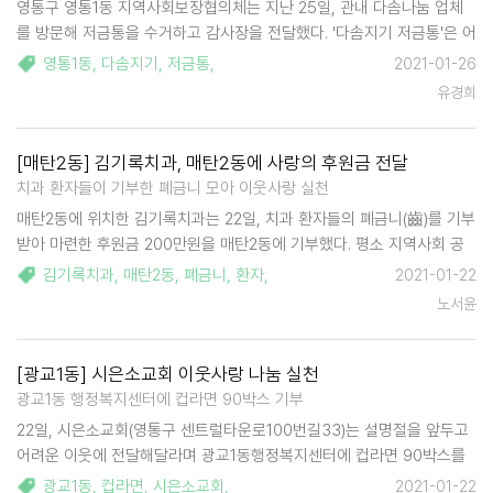
영통구 영통1동 지역사회보장협의체는 지난 25일, 관내 다솜나눔 업체
를 방문해 저금통을 수거하고 감사장을 전달했다. '다솜지기 저금통'은 어
려운 이웃과 함께하는 따뜻한 마을조성에 기여하고자 지역사회보장협의
영통1동
,
다솜지기
,
저금통
,
2021-01-26
체에서 추진하는 사업이다. 편의점, 미용실, 음식점 등 지역 내 상가 26
유경희
곳에서 2020년 한 해 …
[매탄2동] 김기록치과, 매탄2동에 사랑의 후원금 전달
치과 환자들이 기부한 폐금니 모아 이웃사랑 실천
매탄2동에 위치한 김기록치과는 22일, 치과 환자들의 폐금니(齒)를 기부
받아 마련한 후원금 200만원을 매탄2동에 기부했다. 평소 지역사회 공
헌을 꾸준히 실천해온 김기록 원장은 수명이 다된 보철금니를 새것으로
김기록치과
,
매탄2동
,
폐금니
,
환자
,
2021-01-22
교체하면서 버려지는 폐보철물이 환자들의 자연스러운 기부…
노서윤
[광교1동] 시은소교회 이웃사랑 나눔 실천
광교1동 행정복지센터에 컵라면 90박스 기부
22일, 시은소교회(영통구 센트럴타운로100번길33)는 설명절을 앞두고
어려운 이웃에 전달해달라며 광교1동행정복지센터에 컵라면 90박스를
기부했다. 시은소교회 안중찬 목사는 "지속되는 코로나19 영향으로 모두
광교1동
,
컵라면
,
시은소교회
,
2021-01-22