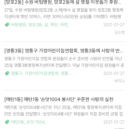
[망포2동] 수원 버팀병원, 망포2동에 설 명절 이웃돕기 후원품 기탁
27일, 수원 버팀병원(망포2동 소재)에서 설 명절을 맞아 망포2동 행정복
지센터에 햇반 10박스, 라면 30박스(50만원 상당)를 기탁했다. 버팀병
원 박준수 대표는 "사회적 거리두기로 인해 가족 간 만남도 어려운 요즘,
버팀병원
,
망포2동
,
설
,
햇반
,
라면
,
2021-01-27
어려운 이웃들이 더욱 소외된 설 명절을 보내고 있다"며 "작은 정성이지
김소영
만 …
[영통3동] 영통구 가정어린이집연합회, 영통3동에 사랑의 반찬 나눔
영통구 가정어린이집 연합회 원장들이 손수 준비한 사랑의 반찬을 지난
25일 영통3동행정복지센터에 전달했다. 이날 가정어린이집 원장들이 준
비한 사랑의 반찬은 관내 저소득 홀몸어르신 15세대에 방문하여 전달하
영통구
,
가정어린이집연합회
,
영통3동
,
2021-01-27
였다. 영통구 가정어린이집 연합회 김미영 회장은 "매년 매탄동 주변 반
박지나
찬 나눔을 해오다가 …
[매탄1동] 매탄1동 '손맛1004 봉사단' 꾸준한 사랑의 실천
매탄1동 '손맛1004봉사단'은 지난 25일, 매탄1동 행정복지센터에 직접
만든 반찬을 전달했다. '손맛1004봉사단' 회원들이 직접 준비한 균형 잡
힌 식단의 밑반찬들은 추운 날씨 속에서 밑반찬을 만들어 먹기 힘든 관내
매탄1동
,
손맛 1004
,
2021-01-27
의 취약계층에게 전달되어 코로나19와 추운 겨울로 힘든 시간들을 보내