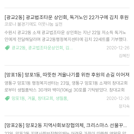
운 시기이지만,…
[광교2동] 광교법조타운 상인회, 독거노인 22가구에 김치 후원
코로나 불경기에도 이웃나눔 실천
수원시 광교2동 소재 광교법조타운 상인회는 지난 22일 저소득 독거노
인에게 전달해달라며 광교2동행정복지센터에 김치 22세트를 기부했다.
코로나19의 장기화로 광교법조타운의 자영업자도 힘든 시기를 보내고
광교2동
,
광교법조타운상인회
,
김치
,
코로나
,
2020-12-26
있지만 겨울철 더 어려운 어르신들을 생각하며 회원들이 십시일반으로
김혜진
성금을 모아 후원물품…
[망포1동] 망포1동, 따뜻한 겨울나기를 위한 후원의 손길 이어져
영통구 망포1동 행정복지센터는 23일, 영통구 망포1동 소재의 창대교회
로부터 생필품박스 30개와 백미(10Kg) 30포를 기탁받았다. 창대교회
박현욱 목사는 "코로나 19로 모두가 어려운 시기를 보내고 있다. 교인들
망포1동
,
겨울
,
창대교회
,
생필품
,
2020-12-26
의 성금으로 교회에서 일괄로 물품을 구입하여 기탁하는 것이 아니다. 교
장지숙
인 한분 한분이 우…
[망포2동] 망포2동 지역사회보장협의체, 크리스마스 선물꾸러미 제작
22일, 망포2동 지역사회보장협의체는 어려운 가정이 따뜻한 연말을 맞