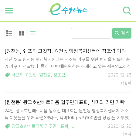
하단 바로가기
본문 바로가기
본문바로가기
검색
[원천동] 쉐프의 고깃집, 원천동 행정복지센터에 장조림 기탁
지난23일 원천동 행정복지센터는 저소득 가구를 위한 반찬을 만들어 총
25가구에 전달했다. 특히, 이번에는 원천동 소재하고 있는 쉐프의고깃집
에서 소고기 장조림을 기탁하여 더욱 풍성한 반찬을 전달할 수 있었다.
쉐프의 고깃집
,
원천동
,
장조림
,
2020-12-26
쉐프의 고깃집은 명절, 연말 등에 저소득 이웃주민들을 위하여 국, 장조
배성혜
림 등을 기탁하고…
[원천동] 광교호반베르디움 입주민대표회, 백미와 라면 기탁
24일, 광교호반베르디움 입주민 대표회는 원천동 행정복지센터에 저소
득 이웃들을 위해 라면36박스, 백미10Kg 5포(100만원 상당)을 기부했
다. 이날 기탁된 라면과 백미는 추운 겨울을 보내고 있는 관내 기초생활
광교호반베르디움 입주민대표회
,
백미
,
라면
,
원천동
,
2020-12-26
수급자 및 한부모 가구에 전달이 될 예정이다. 임종환 대표는 "비록 어려
배성혜