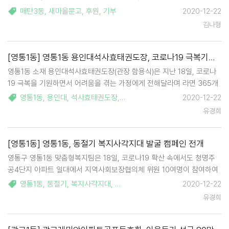
입은 주민은 매탄3동 주민자치센터 자원봉사자로 10여 년간 봉사해온
매탄3동
,
새마을문고
,
후원
,
기부
2020-12-22
바 있으며 2017년부터는 주민자치센터 강사로 재직하기도 하였는데, 이
김나형
번 화재로 1도 화상을 …
[영통1동] 영통1동 용인대석사효태권도장, 코로나19 극복기원 라면 기부
영통1동 소재 용인대석사효태권도장(관장 함용식)은 지난 18일, 코로나
19 극복을 기원하면서 어려움을 겪는 가정에게 전해달라며 라면 365개
를 영통1동 행정복지센터에 전달하였다. 이날 전달식은 용인대석사효태
영통1동
,
용인대
,
석사효태권도장
,
코로나19
,
라면
,
2020-12-22
권도장 사범 및 원생 100여명이 이웃돕기에 동참하여 십시일반 모은 것
유경희
으로 저소득가정 및 사례관리가구 등에게 전…
[영통1동] 영통1동, 동절기 복지사각지대 발굴 캠페인 전개
영통구 영통1동 맞춤형복지팀은 18일, 코로나19 확산 속에서도 청명주
공4단지 아파트 일대에서 지역사회보장협의체 위원 10여명이 참여하여
동절기 복지사각지대 발굴 캠페인을 실시했다. 이 날 캠페인은 코로나19
영통1동
,
동절기
,
복지사각지대
,
코로나
,
청명주공4단지
,
2020-12-22
감염예방 방역수칙을 준수하며 진행되었다. 지역주민에게 실직 및 휴⋅폐
유경희
업, 코로나19에…