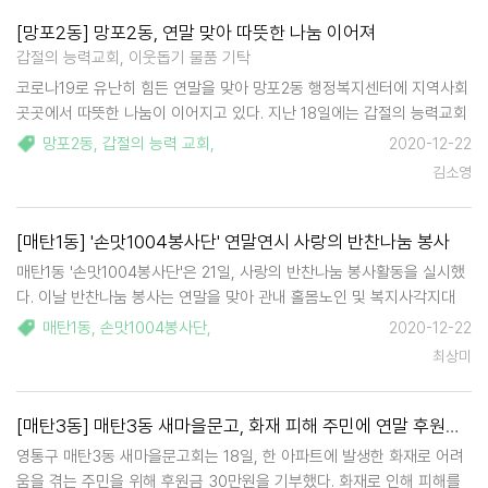
[망포2동] 망포2동, 연말 맞아 따뜻한 나눔 이어져
갑절의 능력교회, 이웃돕기 물품 기탁
코로나19로 유난히 힘든 연말을 맞아 망포2동 행정복지센터에 지역사회
곳곳에서 따뜻한 나눔이 이어지고 있다. 지난 18일에는 갑절의 능력교회
에서 코로나19로 어려운 관내 이웃들을 위해 백미 10kg 20포와 라면
망포2동
,
갑절의 능력 교회
,
2020-12-22
20박스를 기탁했다. 갑절의능력교회 조성주 목사는 "…
김소영
[매탄1동] '손맛1004봉사단' 연말연시 사랑의 반찬나눔 봉사
매탄1동 '손맛1004봉사단'은 21일, 사랑의 반찬나눔 봉사활동을 실시했
다. 이날 반찬나눔 봉사는 연말을 맞아 관내 홀몸노인 및 복지사각지대
대상자들이 건강한 겨울을 보낼 수 있도록 건강식으로 준비하였다. 사랑
매탄1동
,
손맛1004봉사단
,
2020-12-22
의 반찬나눔 봉사는 매달 홀몸노인 등 취약계층 가정을 직접 방문하여 안
최상미
부확인도 하는 …
[매탄3동] 매탄3동 새마을문고, 화재 피해 주민에 연말 후원금 기부
영통구 매탄3동 새마을문고회는 18일, 한 아파트에 발생한 화재로 어려
움을 겪는 주민을 위해 후원금 30만원을 기부했다. 화재로 인해 피해를