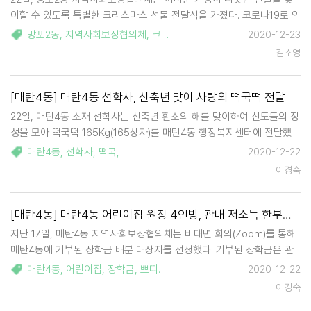
이할 수 있도록 특별한 크리스마스 선물 전달식을 가졌다. 코로나19로 인
해 이웃 간 멀어진 거리를 따뜻한 마음으로 잇고자 망포2동 지역사회보
망포2동
,
지역사회보장협의체
,
크리스마스
,
2020-12-23
장협의체에서 '따뜻한 나눔, 미리메리크리스마스'사업을 계획, 위원들이
김소영
삼삼오오 모여 크리스마스 …
[매탄4동] 매탄4동 선학사, 신축년 맞이 사랑의 떡국떡 전달
22일, 매탄4동 소재 선학사는 신축년 흰소의 해를 맞이하여 신도들의 정
성을 모아 떡국떡 165Kg(165상자)를 매탄4동 행정복지센터에 전달했
다. 전달된 떡국떡은 관내 저소득 가정 165가구에 전달될 예정이다. 매탄
매탄4동
,
선학사
,
떡국
,
2020-12-22
4동은 코로나19로 모두가 어려운 시기임에도 불구하고, 이창구 원장처
이경숙
럼 주위를 살피는 …
[매탄4동] 매탄4동 어린이집 원장 4인방, 관내 저소득 한부모 가정에 장학금 전달
지난 17일, 매탄4동 지역사회보장협의체는 비대면 회의(Zoom)를 통해
매탄4동에 기부된 장학금 배분 대상자를 선정했다. 기부된 장학금은 관
내 어린이집 4개소 원장들이 코로나19로 어려운 저소득 한부모 가정을
매탄4동
,
어린이집
,
장학금
,
쁘띠엔젤
,
생각쟁이
,
예꼬몬테소리
,
아이누
2020-12-22
도와달라며 매탄4동 행정복지센터에 기부한 것이다. 매탄4동 행정복지
이경숙
센터에 방문한 후원자는 쁘띠엔젤…