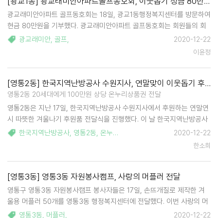
[광교1동] 광교래미안아파트골프동호회, 이웃돕기 성금 80만원 기부
광교래미안아파트 골프동호회는 18일, 광교1동행정복지센터를 방문하여
현금 80만원을 기부했다. 광교래미안아파트 골프동호회는 회원들의 회
비를 통하여 매년 어려운 이웃을 위한 기부를 해오고 있으며 올해도 어김
광교래미안
,
골프
,
2020-12-22
없이 기부를 이어갔다. 광교래미안아파트 골프동호회 김경희 회장은 "코
이윤정
로나19로 인하여 어려운 …
[영통2동] 한국지역난방공사 수원지사, 연말맞이 이웃돕기 후원품 기탁
영통2동 20세대에게 100만원 상당 온누리상품권 전달
영통2동은 지난 17일, 한국지역난방공사 수원지사에서 후원하는 연말연
시 따뜻한 겨울나기 후원품 전달식을 진행했다. 이 날 한국지역난방공사
수원지사는 영통2동에 100만원 상당의 온누리상품권을 전달했다. 저소
한국지역난방공사
,
영통2동
,
온누리상품권
,
2020-12-22
득층 및 사례관리대상자 20세대에 가정방문을 통해 상품권을 전달하며
한소희
생활실태와 안부…
[영통3동] 영통3동 자원봉사캠프, 사랑의 머플러 전달
영통구 영통3동 자원봉사캠프 봉사자들은 17일, 손뜨개질로 제작한 겨
울용 머플러 50개를 영통3동 행정복지센터에 전달했다. 이번 사랑의 머
플러 뜨기 봉사 프로그램은 수원시자원봉사센터에서 예산을 지원 받아
영통3동
,
머플러
,
2020-12-22