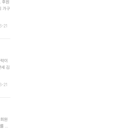
. 후원
리 가구
6-21
시락이
만세 김
6-21
 회원
를 …