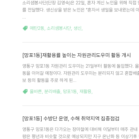
소리샘봉사단(단장 김영숙)은 22일, 혼자 계신 노인을 위해 직접 
를 전달했다. 생신상을 받은 노인은 "혼자서 생일을 보내왔는데 
…
매탄2동
,
소리샘봉사단
,
생신
,
[망포1동]재활용률 높이는 자원관리도우미 활동 개시
영통구 망포1동 자원관리 도우미는 21일부터 활동에 돌입했다. 올
동을 이어갈 예정이다. 자원관리 도우미는 분리되지 않고 혼합배
보 등의 활동을 주로 하게 된…
올바른
,
분리배출
,
망포1동
,
재활용
,
[망포1동] 수방단 운영, 수해 취약지역 집중점검
영통구 망포1동은 다가오는 장마철에 대비해 이달부터 매주 관내 
량은 평년과 비슷할 것으로 예상되지만 지구 온난화 등 이상기후 