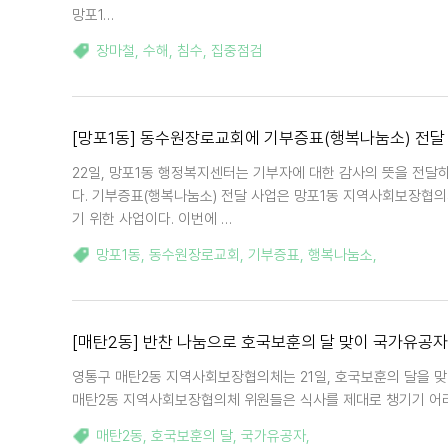
망포1…
장마철
,
수해
,
침수
,
집중점검
[망포1동] 동수원장로교회에 기부증표(행복나눔소) 전달
22일, 망포1동 행정복지센터는 기부자에 대한 감사의 뜻을 전
다. 기부증표(행복나눔소) 전달 사업은 망포1동 지역사회보장협
기 위한 사업이다. 이번에 …
망포1동
,
동수원장로교회
,
기부증표
,
행복나눔소
,
[매탄2동] 반찬 나눔으로 호국보훈의 달 맞이 국가유공자
영통구 매탄2동 지역사회보장협의체는 21일, 호국보훈의 달을 
매탄2동 지역사회보장협의체 위원들은 식사를 제대로 챙기기 어려
매탄2동
,
호국보훈의 달
,
국가유공자
,