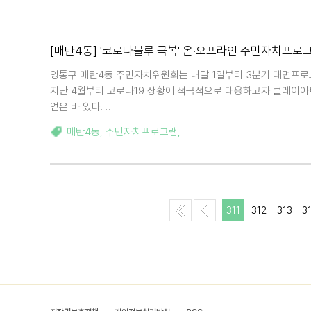
[매탄4동] '코로나블루 극복' 온·오프라인 주민자치프로
영통구 매탄4동 주민자치위원회는 내달 1일부터 3분기 대면프로그
지난 4월부터 코로나19 상황에 적극적으로 대응하고자 클레이아
얻은 바 있다. …
매탄4동
,
주민자치프로그램
,
311
312
313
3