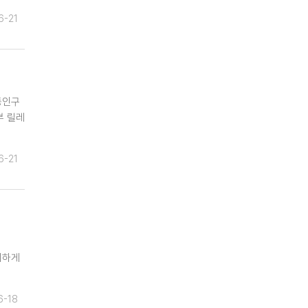
6-21
동인구
부 릴레
6-21
시하게
6-18