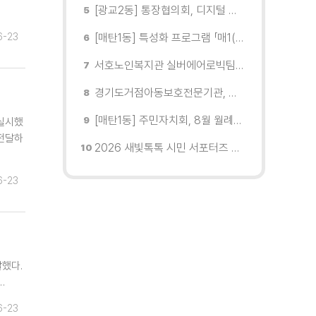
[광교2동] 통장협의회, 디지털 교육 실시
6-23
[매탄1동] 특성화 프로그램 「매1(일) 친환경 문화학교」 개강
서호노인복지관 실버에어로빅팀, 제2회 협회장배 수원시에어로빅힙합대회 시니어부 단체전'1위'쾌거
경기도거점아동보호전문기관, 학대피해아동가정 회복 및 재학대 예방 나선다
[매탄1동] 주민자치회, 8월 월례회의 개최
 실시했
 전달하
2026 새빛톡톡 시민 서포터즈 발대식 현장
6-23
했다.
…
6-23