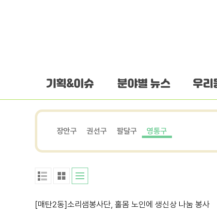
하단 바로가기
본문 바로가기
본문바로가기
기획&이슈
분야별 뉴스
우리
장안구
권선구
팔달구
영통구
[매탄2동]소리샘봉사단, 홀몸 노인에 생신상 나눔 봉사