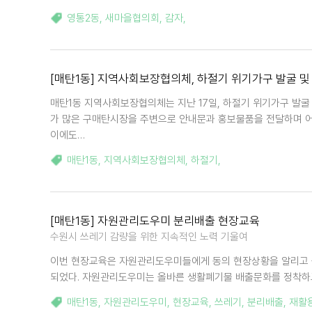
영통2동
,
새마을협의회
,
감자
,
[매탄1동] 지역사회보장협의체, 하절기 위기가구 발굴 및
매탄1동 지역사회보장협의체는 지난 17일, 하절기 위기가구 발굴
가 많은 구매탄시장을 주변으로 안내문과 홍보물품을 전달하며 어
이에도…
매탄1동
,
지역사회보장협의체
,
하절기
,
[매탄1동] 자원관리도우미 분리배출 현장교육
수원시 쓰레기 감량을 위한 지속적인 노력 기울여
이번 현장교육은 자원관리도우미들에게 동의 현장상황을 알리고 
되었다. 자원관리도우미는 올바른 생활폐기물 배출문화를 정착하고
매탄1동
,
자원관리도우미
,
현장교육
,
쓰레기
,
분리배출
,
재활