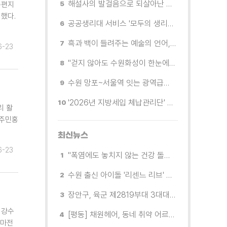
해설사의 발걸음으로 되살아난 수원의 독립운동 역사
손편지
했다.
공공생리대 서비스 '모두의 생리대' 시범 운영...수원시청·4개 구청 등에 지급기 설치
흑과 백이 들려주는 예술의 언어, 수원시립미술관 소장품전《블랑 블랙 파노라마》
6-23
"걷지 않아도 수원화성이 한눈에"…무장애 관광버스 '수원행차' 타보니
수원 망포~서울역 잇는 광역급행버스 M5165번, 8월 3일 개통
'2026년 지방세입 체납관리단' 출범... 체납자 실태조사 본격 추진
리 활
 주민홍
최신뉴스
6-23
"폭염에도 놓치지 않는 건강 돌봄" 팔달구보건소 취약계층 안부 살핀다
수원 출신 아이돌 '리센느 리브' 추천! 직접 따라가 본 수원 필수 코스
장안구, 육군 제2819부대 3대대로부터 감사장 받아
 강수
[평동] 채원헤어, 동네 취약 어르신을 위한 이미용서비스 무료 지원
얼마전