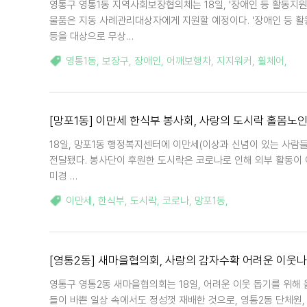
영통구 영통1동 지역사회보장협의체는 18일, '장애인 등 활동지
물품은 지동 사례관리대상자에게 지원할 예정이다. '장애인 등 활
등을 대상으로 무상…
영통1동
,
보장구
,
장애인
,
어깨보행차
,
지지워커
,
휠체어
,
[망포1동] 이만세 한식부 봉사회, 사랑의 도시락 홀몸노인
18일, 망포1동 행정복지센터에 이만세(이상과 신념이 있는 사람
전달됐다. 봉사단이 후원한 도시락은 코로나로 인해 외부 활동이 
미경 …
이만세
,
한식부
,
도시락
,
코로나
,
망포1동
,
[영통2동] 새마을협의회, 사랑의 감자수확 어려운 이웃
영통구 영통2동 새마을협의회는 18일, 어려운 이웃 돕기를 위해 
들이 바쁜 일상 속에서도 정성껏 재배한 것으로, 영통2동 단체원,