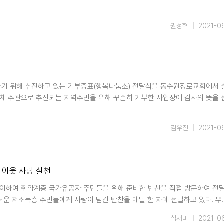
권성혁
2021-0
달하기 위해 추진하고 있는 기부증표(행복나눔소) 전달식을 동수원장로교회에서
의체 주관으로 추진되는 지역주민을 위해 꾸준히 기부한 사업장에 감사의 뜻을
김우진
2021-0
 이웃 사랑 실천
맞이하여 취약계층 국가유공자 주민들을 위해 준비한 반찬을 직접 방문하여 전달
운 저소득층 주민들에게 사랑이 담긴 반찬을 매달 한 차례 전달하고 있다. 우
심새미
2021-0