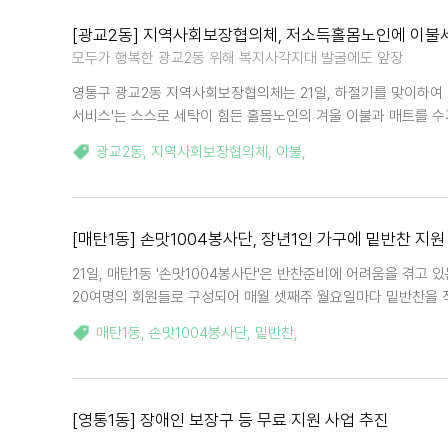
[광교2동] 지역사회보장협의체, 저소득홀몸노인에 이불
모두가 행복한 광교2동 위해 복지사각지대 발굴에도 앞장
영통구 광교2동 지역사회보장협의체는 21일, 하절기를 맞이하여
서비스'는 스스로 세탁이 힘든 홀몸노인의 겨울 이불과 매트를 
광교2동
,
지역사회보장협의체
,
이불
,
[매탄1동] 손맛1004봉사단, 장년1인 가구에 밑반찬 지원
21일, 매탄1동 '손맛1004봉사단'은 반찬준비에 어려움을 겪고 
20여명의 회원들로 구성되어 매월 셋째주 월요일마다 밑반찬을 
매탄1동
,
손맛1004봉사단
,
밑반찬
,
[영통1동] 장애인 보장구 등 무료 지원 사업 추진