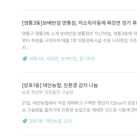
[영통3동]보배반점 영통점, 저소득아동에 짜장면 정기 
영통구 영통3동 소재 보배반점 영통점은 지난19일, 영통3동에 저
부터 후원을 시작하여 매월 1회 아동양육시설 수원 나자렛집 거주
지 …
영통3동
,
짜장면
,
보배반점
,
정기후원
[망포1동] 태안농협, 친환경 감자 나눔
농협 청년부 직원들의 구슬땀
21일, 태안농협에서 직접 재배하고 수확한 햇감자 12box가 망
상 구슬땀을 흘려가며 친환경 농법으로 재배한 것으로 시중에 판
망포1동
,
태안농협
,
감자
,