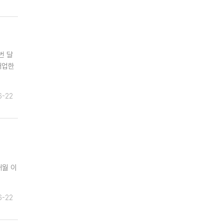
번 달
개업한
6-22
개월 이
6-22