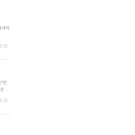
불세탁
6-21
단'은
은 …
6-21