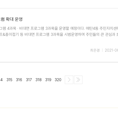
그램 확대 운영
램 4과목 · 비대면 프로그램 3과목을 운영할 예정이다. 매탄4동 주민자치센
트&종이접기 등 비대면 프로그램 3과목을 시범운영하며 주민들의 큰 관심과
최은경
2021-0
14
315
316
317
318
319
320