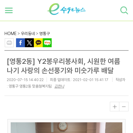
하단 바로가기
본문 바로가기
본문바로가기
HOME
>
우리동네
>
영통구
[영통2동] Y2봉우리봉사회, 시원한 여름
나기 사랑의 손선풍기와 미숫가루 배달
2020-07-15 14:40:22
최종 업데이트 :
2021-02-01 15:41:17
작성자
: 영통구 영통2동 맞춤형복지팀
김한나