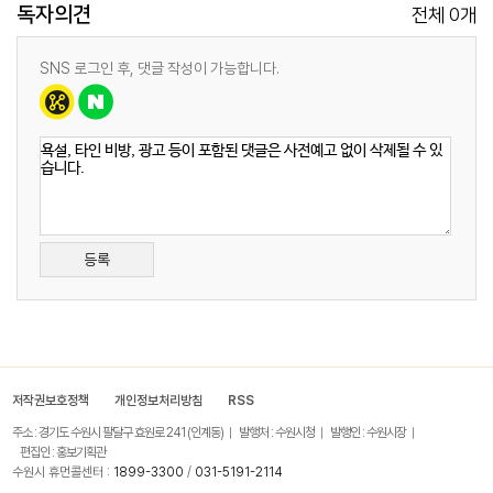
독자의견
0
전체
개
SNS 로그인 후, 댓글 작성이 가능합니다.
등록
저작권보호정책
개인정보처리방침
RSS
주소 : 경기도 수원시 팔달구 효원로 241 (인계동)
발행처 : 수원시청
발행인 : 수원시장
편집인 : 홍보기획관
수원시 휴먼콜센터 :
1899-3300
/
031-5191-2114