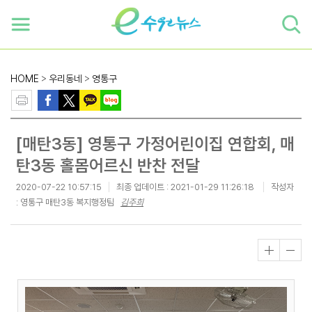
하단 바로가기
본문 바로가기
본문바로가기
HOME
>
우리동네
>
영통구
[매탄3동] 영통구 가정어린이집 연합회, 매
탄3동 홀몸어르신 반찬 전달
2020-07-22 10:57:15
최종 업데이트 :
2021-01-29 11:26:18
작성자
: 영통구 매탄3동 복지행정팀
김주희