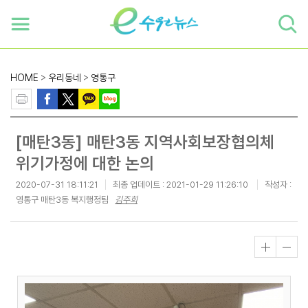
하단 바로가기
본문 바로가기
본문바로가기
HOME
>
우리동네
>
영통구
[매탄3동] 매탄3동 지역사회보장협의체
위기가정에 대한 논의
2020-07-31 18:11:21
최종 업데이트 :
2021-01-29 11:26:10
작성자 :
영통구 매탄3동 복지행정팀
김주희