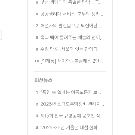
낯선 생명과의 특별한 만남… 국제전 《패트리샤 피치니니: 킨쉽》
공공생리대 서비스 '모두의 생리대' 시범 운영...수원시청·4개 구청 등에 지급기 설치
해설사의 발걸음으로 되살아난 수원의 독립운동 역사
흑과 백이 들려주는 예술의 언어, 수원시립미술관 소장품전《블랑 블랙 파노라마》
수원 망포~서울역 잇는 광역급행버스 M5165번, 8월 3일 개통
[인계동] 래미안노블클래스 2단지 경로당, 무더위 속 독거노인에게 '따뜻한 한 끼' 대접
최신뉴스
"폭염 속 일하는 이동노동자 보호한다" 8월에는 공휴일에도 '경기이동노동자 수원쉼터' 운영
2026년 소규모주택정비 관리지역(새빛타운) 후보지 공모
제15회 전국 규방공예 공모전 작품 8월 10~12일 접수
'2025~26년 겨울철 대설·한파 종합평가'에서 대설 대응 부분 최우수지자체 선정