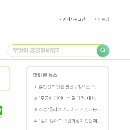
시민기자로그인
사이트맵
많이 본 뉴스
혼인신고 맛집 팔달구청으로 오세요
"무궁화 피어나는 길 따라, 대한민국을 걷는다"
소설 '올리브 키터리지'가 건네는 삶과 연민의 철학
"걷지 않아도 수원화성이 한눈에"…무장애 관광버스 '수원행차' 타보니