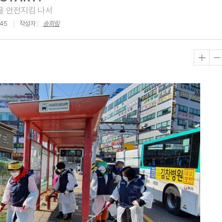
을 안전지킴 나서
:45
작성자 :
송희림