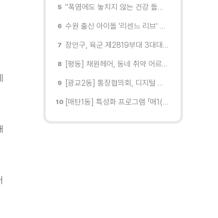
"폭염에도 놓치지 않는 건강 돌봄" 팔달구보건소 취약계층 안부 살핀다
수원 출신 아이돌 '리센느 리브' 추천! 직접 따라가 본 수원 필수 코스
장안구, 육군 제2819부대 3대대로부터 감사장 받아
[평동] 채원헤어, 동네 취약 어르신을 위한 이미용서비스 무료 지원
에
[광교2동] 통장협의회, 디지털 교육 실시
[매탄1동] 특성화 프로그램 「매1(일) 친환경 문화학교」 개강
내
처