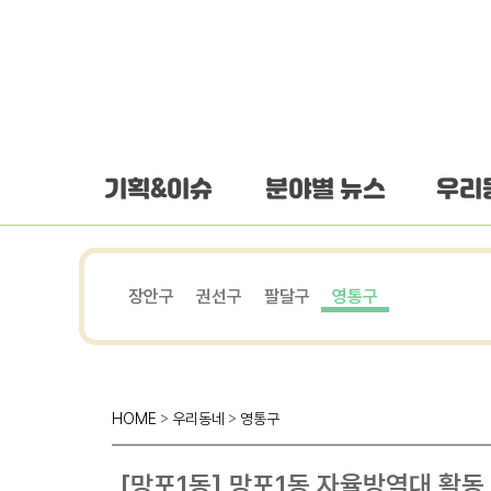
하단 바로가기
본문 바로가기
본문바로가기
기획&이슈
분야별 뉴스
우리
장안구
권선구
팔달구
영통구
HOME
>
우리동네
>
영통구
[망포1동] 망포1동 자율방역대 활동 