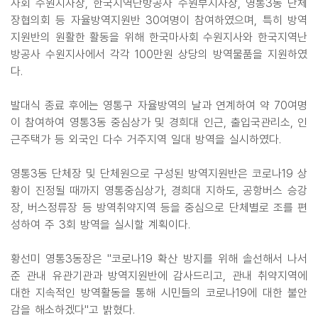
사회 수원지사장, 한국지역난방공사 수원부지사장, 영통3동 단체
장협의회 등 자율방역지원반 30여명이 참여하였으며, 특히 방역
지원반의 원활한 활동을 위해 한국마사회 수원지사와 한국지역난
방공사 수원지사에서 각각 100만원 상당의 방역물품을 지원하였
다.
발대식 종료 후에는 영통구 자율방역의 날과 연계하여 약 70여명
이 참여하여 영통3동 중심상가 및 경희대 인근, 출입국관리소, 인
근주택가 등 외국인 다수 거주지역 일대 방역을 실시하였다.
영통3동 단체장 및 단체원으로 구성된 방역지원반은 코로나19 상
황이 진정될 때까지 영통중심상가, 경희대 지하도, 공항버스 승강
장, 버스정류장 등 방역취약지역 등을 중심으로 단체별로 조를 편
성하여 주 3회 방역을 실시할 계획이다.
황선미 영통3동장은 "코로나19 확산 방지를 위해 솔선해서 나서
준 관내 유관기관과 방역지원반에 감사드리고, 관내 취약지역에
대한 지속적인 방역활동을 통해 시민들의 코로나19에 대한 불안
감을 해소하겠다"고 밝혔다.