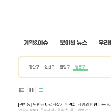
하단 바로가기
본문 바로가기
본문바로가기
기획&이슈
분야별 뉴스
우리
장안구
권선구
팔달구
영통구
[원천동] 원천동 바르게살기 위원회, 사랑의 반찬 나눔 
"건강은 물론 마음까지 살찌울수있도록 노력할 것"