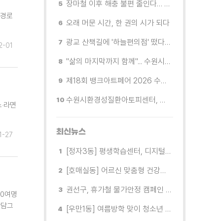
장마철 이후 해충 불편 줄인다… 영통구보건소, 신동수변공원·원천리천 집중 방제
∙경로
오래 머문 시간, 한 권의 시가 되다
광교 산책길에 '하늘편의점' 떴다… 드론배송 시연
2-01
"삶의 마지막까지 함께"... 수원시 8개 기관, 어르신 돌봄의 손을 맞잡다
제18회 뱅크아트페어 2026 수원 개막, '나도 그림을 소유한다'
수원시환경성질환아토피센터, 시민 초청 환경보건 무료공개강좌 참가자 모집
스‧라면
최신뉴스
1-27
[정자3동] 평생학습센터, 디지털 생활문해교실 개강
[호매실동] 어르신 맞춤형 건강특화사업 「은빛반짝 실버종이공방」 운영
권선구, 휴가철 물가안정 캠페인 전개
30여명
장담그
[우만1동] 여름방학 맞이 청소년 유해환경 캠페인 실시