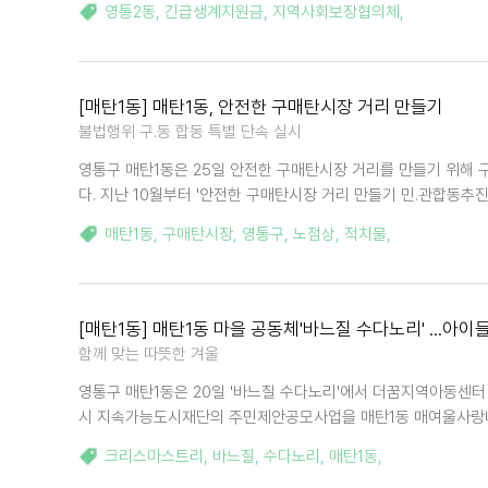
영통2동
,
긴급생계지원금
,
지역사회보장협의체
,
[매탄1동] 매탄1동, 안전한 구매탄시장 거리 만들기
불법행위 구․동 합동 특별 단속 실시
영통구 매탄1동은 25일 안전한 구매탄시장 거리를 만들기 위해 구․
다. 지난 10월부터 '안전한 구매탄시장 거리 만들기 민․관합동추
매탄1동
,
구매탄시장
,
영통구
,
노점상
,
적치물
,
[매탄1동] 매탄1동 마을 공동체'바느질 수다노리' ...
함께 맞는 따뜻한 겨울
영통구 매탄1동은 20일 '바느질 수다노리'에서 더꿈지역아동센터
시 지속가능도시재단의 주민제안공모사업을 매탄1동 매여울사랑나눔
크리스마스트리
,
바느질
,
수다노리
,
매탄1동
,