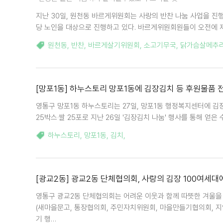
지난 30일, 원천동 바르게위원회는 사랑의 반찬 나눔 사업을 진행
당 노인을 대상으로 진행하고 있다. 바르게위원회원들이 오전에 
원천동
,
반찬
,
바르게살기위원회
,
소고기무국
,
닭가슴살메추
[망포1동] 하누스토리 망포1동에 김장김치 등 후원물품 
영통구 망포1동 하누스토리는 27일, 망포1동 행정복지센터에 김
25박스‧쌀 25포로 지난 26일 '김장김치 나눔' 행사를 통해 얻
하누스토리
,
망포1동
,
김치
,
[광교2동] 광교2동 단체협의회, 사랑의 김장 100여세대
영통구 광교2동 단체협의회는 어려운 이웃과 함께 따뜻한 겨울을 보내
(새마을문고, 통장협의회, 주민자치위원회, 마을만들기협의회, 지
기 행…