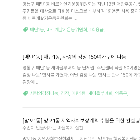
영통구 매탄1동 바르게살기운동위원회는 지난 18일 매탄주공4, 
주민들을 대상으로 다회용 마스크를 배부하며 1회용품 사용 줄이
동 바르게살기운동위원회는 …
매탄1동
,
바르게살기운동위원회
,
1회용품
,
[매탄1동] 매탄1동, 사랑의 김장 150여가구에 나눔
영통구 매탄1동 새마을부녀회 등 단체원, 주민센터 직원 60여명은
김장 나눔' 행사를 가졌다. 이날 김장 나눔 행사는 관내 150여 
김장에…
사랑의김장나눔
,
김장
,
매탄1동
,
새마을부녀회
,
영통구
,
[망포1동] 망포1동 지역사회보장계획 수립을 위한 컨설팅
주민이 만들어가는 마을복지 실천
망포1동 지역사회보장협의체는 지난11일, 망포1동 행정복지센터