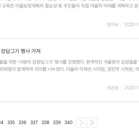
 교육은 마을보장계획의 필요성 등 주민들이 직접 마을의 미래를 계획하고 
장지숙
2020-1
 김장담그기 행사 가져
웃들을 위한 '사랑의 김장담그기' 행사를 진행했다. 본격적인 겨울맞이 김장철을
80여명이 함께하며 의미를 나누었다. 아울러 이재선 시의원, 양진하 시의원, 
최은경
2020-1
34
335
336
337
338
339
340