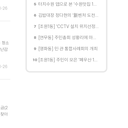
터치수원 앱으로 본 '수원맛집 100선'... 장안구 맛집을 찾다
1-26
김밥대장 정다현의 '新벤처 도전이야기'
[조원1동] 'CCTV 설치 위치선정협의회' 회의 개최
[연무동] 주민총회 성황리에 마무리
은 청소
[영화동] 민·관 통합사례회의 개최
장난감
[조원1동] 주민이 모은 '폐우산 100개' 수원여대에 1차 전달
1-26
금(2
 찾아