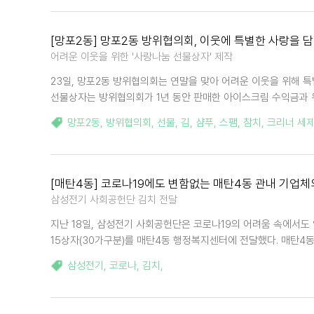
[망포2동] 망포2동 방위협의회, 이웃에 특별한 사랑을 
어려운 이웃을 위한 '사랑나눔 선물상자' 제작
23일, 망포2동 방위협의회는 연말을 맞아 어려운 이웃을 위해 특
선물상자는 방위협의회가 1년 동안 판매한 아이스크림 수익금과 위
망포2동
,
방위협의회
,
선물
,
김
,
샴푸
,
스팸
,
참치
,
크리너 세
[매탄4동] 코로나19에도 변함없는 매탄4동 관내 기업
삼성전기 사회공헌단 김치 전달
지난 18일, 삼성전기 사회공헌단은 코로나19의 어려움 속에서도
15상자(30가구분)를 매탄4동 행정복지센터에 전달했다. 매탄4
삼성전기
,
코로나
,
김치
,