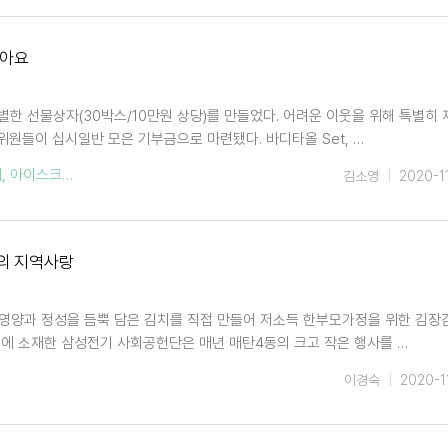
담아요
별한 선물상자(30박스/10만원 상당)를 만들었다. 어려운 이웃을 위해 특별히
원들이 십시일반 모은 기부금으로 마련됐다. 바디타올 Set, …
제
,
아이스크림
,
일일찻집
,
김소영
2020-1
체의 지역사랑
 영양과 정성을 듬뿍 담은 김치를 직접 만들어 저소득 한부모가정을 위한 김장
동에 소재한 삼성전기 사회공헌단은 매년 매탄4동의 크고 작은 행사를 …
이경숙
2020-1