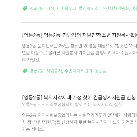
광교2동
,
김장
,
새마을문고
,
통장협의회
,
주민자치위원회
,
마
[영통2동] 영통2동 '장난감의 재발견'청소년 자원봉사활
영통2동 문화센터는 25일, 청소년 20명을 대상으로 '청소년 V
년을 대상으로 올바른 자원봉사 가치관을 함양시키고자 수원시자
의 재발견…
영통2동
,
자원봉사
,
주민자치위원회
,
장난감
,
[영통2동] 복지사각지대 가정 찾아 긴급생계지원금 신청
영통2동 지역사회보장협의체 발로 뛰는 복지서비스 실천
영통2통 지역사회보장협의체는 사회적거리두기 2단계가 시행되기 
차 정부재난지원금)을 신청하지 못한 복지사각지대 노인 가정을 
가는 서비스…