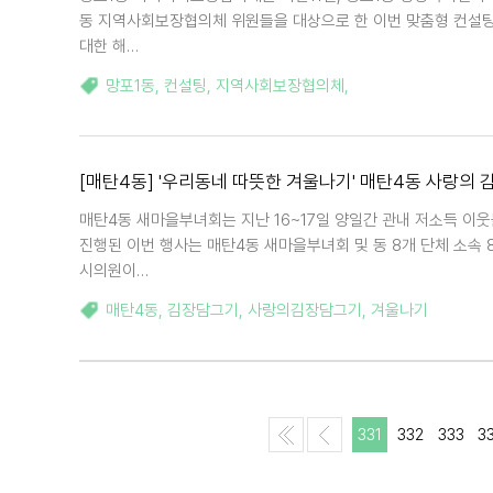
동 지역사회보장협의체 위원들을 대상으로 한 이번 맞춤형 컨설팅
대한 해…
망포1동
,
컨설팅
,
지역사회보장협의체
,
[매탄4동] '우리동네 따뜻한 겨울나기' 매탄4동 사랑의
매탄4동 새마을부녀회는 지난 16~17일 양일간 관내 저소득 이
진행된 이번 행사는 매탄4동 새마을부녀회 및 동 8개 단체 소속 
시의원이…
매탄4동
,
김장담그기
,
사랑의김장담그기
,
겨울나기
331
332
333
3