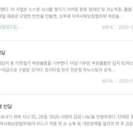
했다. 이 사업은 스스로 식사를 챙기기 어려운 중증 장애인 및 저소득층, 홀몸
제철 재료로 다양한 반찬을 만들면, 오후에 지역사회보장협의체 위원들…
리알장조림
,
열무김치
,
정희재
2020-1
전달
장김치 등 이웃돕기 후원물품을 기부했다. 이날 기부한 후원물품은 김치 50박
은 수익금으로 구입한 것이다. 프리미엄 한우 전문점 하누스토리 관계…
장지숙
2020-1
에 전달
기 위해 지난 25, 26일 '2020 사랑의 김장 나눔'을 진행하였다. 단체원 
역사회보장협의체)이 마스크 착용 및 손 소독 등 개인방역을 철저히 한 후 김