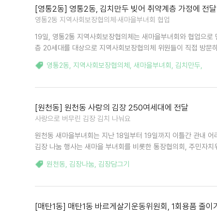
[영통2동] 영통2동, 김치만두 빚어 취약계층 가정에 전달
영통2동 지역사회보장협의체·새마을부녀회 협업
19일, 영통2통 지역사회보장협의체는 새마을부녀회와 협업으로 
층 20세대를 대상으로 지역사회보장협의체 위원들이 직접 방문하여
영통2동
,
지역사회보장협의체
,
새마을부녀회
,
김치만두
,
[원천동] 원천동 사랑의 김장 250여세대에 전달
사랑으로 버무린 김장 김치 나눠요
원천동 새마을부녀회는 지난 18일부터 19일까지 이틀간 관내 어려
김장 나눔 행사는 새마을 부녀회를 비롯한 통장협의회, 주민자치위
원천동
,
김장나눔
,
김장담그기
[매탄1동] 매탄1동 바르게살기운동위원회, 1회용품 줄이