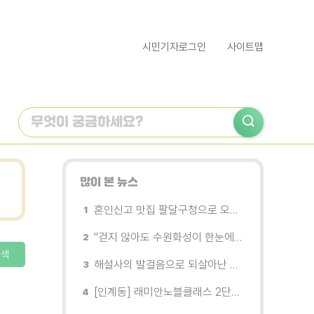
시민기자로그인
사이트맵
많이 본 뉴스
혼인신고 맛집 팔달구청으로 오세요
"걷지 않아도 수원화성이 한눈에"…무장애 관광버스 '수원행차' 타보니
색
해설사의 발걸음으로 되살아난 수원의 독립운동 역사
[인계동] 래미안노블클래스 2단지 경로당, 무더위 속 독거노인에게 '따뜻한 한 끼' 대접