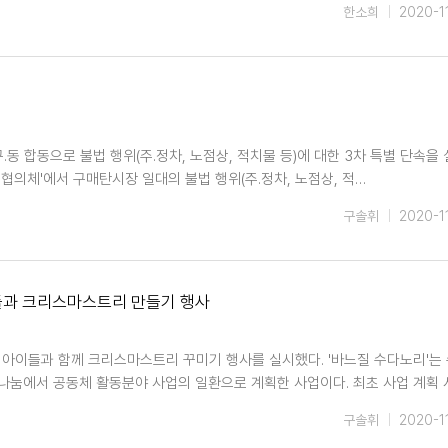
한소희
2020-1
동 합동으로 불법 행위(주․정차, 노점상, 적치물 등)에 대한 3차 특별 단속을
진협의체'에서 구매탄시장 일대의 불법 행위(주․정차, 노점상, 적…
구솔휘
2020-1
아이들과 크리스마스트리 만들기 행사
 아이들과 함께 크리스마스트리 꾸미기 행사를 실시했다. '바느질 수다노리'는
에서 공동체 활동분야 사업의 일환으로 계획한 사업이다. 최초 사업 계획 
구솔휘
2020-1