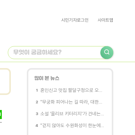
시민기자로그인
사이트맵
많이 본 뉴스
혼인신고 맛집 팔달구청으로 오세요
"무궁화 피어나는 길 따라, 대한민국을 걷는다"
소설 '올리브 키터리지'가 건네는 삶과 연민의 철학
"걷지 않아도 수원화성이 한눈에"…무장애 관광버스 '수원행차' 타보니