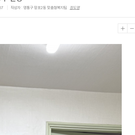
07
작성자 : 영통구 망포2동 맞춤형복지팀
정도영