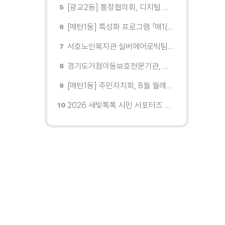
[광교2동] 통장협의회, 디지털 교육 실시
[매탄1동] 특성화 프로그램 「매1(일) 친환경 문화학교」 개강
서호노인복지관 실버에어로빅팀, 제2회 협회장배 수원시에어로빅힙합대회 시니어부 단체전'1위'쾌거
경기도거점아동보호전문기관, 학대피해아동가정 회복 및 재학대 예방 나선다
[매탄1동] 주민자치회, 8월 월례회의 개최
2026 새빛톡톡 시민 서포터즈 발대식 현장