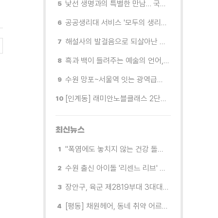
낯선 생명과의 특별한 만남… 국제전 《패트리샤 피치니니: 킨쉽》
공공생리대 서비스 '모두의 생리대' 시범 운영...수원시청·4개 구청 등에 지급기 설치
해설사의 발걸음으로 되살아난 수원의 독립운동 역사
흑과 백이 들려주는 예술의 언어, 수원시립미술관 소장품전《블랑 블랙 파노라마》
수원 망포~서울역 잇는 광역급행버스 M5165번, 8월 3일 개통
[인계동] 래미안노블클래스 2단지 경로당, 무더위 속 독거노인에게 '따뜻한 한 끼' 대접
최신뉴스
"폭염에도 놓치지 않는 건강 돌봄" 팔달구보건소 취약계층 안부 살핀다
수원 출신 아이돌 '리센느 리브' 추천! 직접 따라가 본 수원 필수 코스
장안구, 육군 제2819부대 3대대로부터 감사장 받아
[평동] 채원헤어, 동네 취약 어르신을 위한 이미용서비스 무료 지원