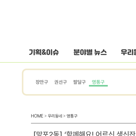
하단 바로가기
본문 바로가기
본문바로가기
기획&이슈
분야별 뉴스
우리
장안구
권선구
팔달구
영통구
HOME
>
우리동네
>
영통구
[망포2동] ‘함께해요! 어르신 생신잔