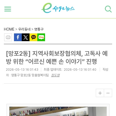
하단 바로가기
본문 바로가기
본문바로가기
HOME
>
우리동네
>
영통구
[망포2동] 지역사회보장협의체, 고독사 예
방 위한 “어르신 예쁜 손 이야기” 진행
2026-05-13 16:01:43
최종 업데이트 :
2026-05-13 16:01:40
작성
자 : 영통구 망포2동 맞춤형복지팀
정도영