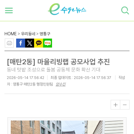
하단 바로가기
본문 바로가기
본문바로가기
HOME
>
우리동네
>
영통구
[매탄2동] 마을리빙랩 공모사업 추진
동네 텃밭 조성으로 돌봄 공동체 문화 확산 기대
2026-05-14 17:56:42
최종 업데이트 :
2026-05-14 17:56:37
작성
자 : 영통구 매탄2동 행정민원팀
양수진