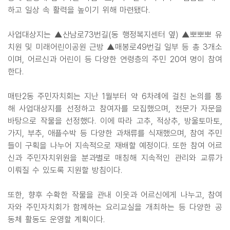
하고 일상 속 활력을 높이기 위해 마련됐다.
사업대상지는 ▲산남로73번길(동 행정복지센터 옆) ▲뽀뽀뽀 유
치원 및 미래어린이공원 근방 ▲매봉로49번길 일부 등 총 3개소
이며, 어르신과 어린이 등 다양한 연령층의 주민 20여 명이 참여
한다.
매탄2동 주민자치회는 지난 1월부터 약 6차례에 걸친 논의를 통
해 사업대상지를 선정하고 참여자를 모집했으며, 전문가 자문을
바탕으로 작물을 선정했다. 이에 따라 고추, 적상추, 방울토마토,
가지, 부추, 애플수박 등 다양한 과채류를 식재했으며, 참여 주민
들이 구획을 나누어 지속적으로 재배할 예정이다. 또한 참여 어르
신과 주민자치위원을 분과별로 매칭해 지속적인 관리와 교류가
이뤄질 수 있도록 지원할 방침이다.
또한, 향후 수확한 작물을 관내 이웃과 어르신에게 나누고, 참여
자와 주민자치회가 함께하는 요리교실을 개최하는 등 다양한 공
동체 활동도 운영할 계획이다.