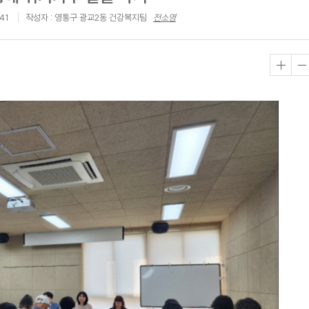
41
작성자 : 영통구 광교2동 건강복지팀
전소영