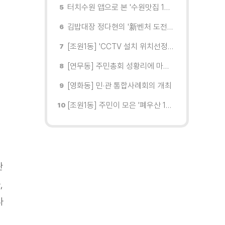
터치수원 앱으로 본 '수원맛집 100선'... 장안구 맛집을 찾다
김밥대장 정다현의 '新벤처 도전이야기'
[조원1동] 'CCTV 설치 위치선정협의회' 회의 개최
[연무동] 주민총회 성황리에 마무리
[영화동] 민·관 통합사례회의 개최
[조원1동] 주민이 모은 '폐우산 100개' 수원여대에 1차 전달
관
,
나