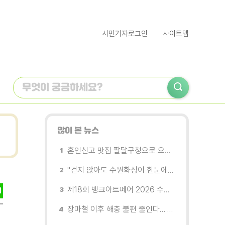
시민기자로그인
사이트맵
많이 본 뉴스
혼인신고 맛집 팔달구청으로 오세요
"걷지 않아도 수원화성이 한눈에"…무장애 관광버스 '수원행차' 타보니
제18회 뱅크아트페어 2026 수원 개막, '나도 그림을 소유한다'
장마철 이후 해충 불편 줄인다… 영통구보건소, 신동수변공원·원천리천 집중 방제