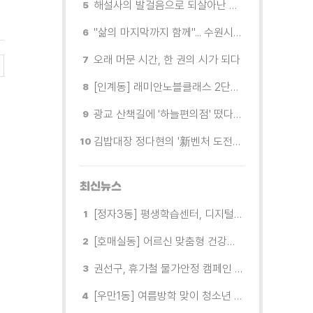
해설사의 발걸음으로 되살아난 수원의 독립운동 역사
"삶의 마지막까지 함께"... 수원시 8개 기관, 어르신 돌봄의 손을 맞잡다
오래 머문 시간, 한 권의 시가 되다
[인계동] 래미안노블클래스 2단지 경로당, 무더위 속 독거노인에게 '따뜻한 한 끼' 대접
광교 산책길에 '하늘편의점' 떴다… 드론배송 시연
김밥대장 정다현의 '新벤처 도전이야기'
최신뉴스
[정자3동] 평생학습센터, 디지털 생활문해교실 개강
[호매실동] 어르신 맞춤형 건강특화사업 「은빛반짝 실버종이공방」 운영
권선구, 휴가철 물가안정 캠페인 전개
[우만1동] 여름방학 맞이 청소년 유해환경 캠페인 실시