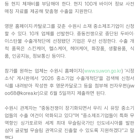
등 현지 체재비를 부담해야 한다. 현지 100개 바이어 정보 사전
매칭 자료를 제공해 맞춤형 수출을 지원한다.
영문 홈페이지·카탈로그를 갖춘 수원시 소재 중소제조기업이 신청
할 수 있다. 10개 업체를 선발한다. 중동전쟁으로 중단된 두바이·
이스탄불 수출개척단에 선정됐던 기업은 우선 선정한다. 수출 개
척 품목은 스킨케어, 헬스케어, 헤어케어, 화장품, 생활용품, 식
품, 인공지능, 정보통신 등이다.
참가를 원하는 업체는 수원시 홈페이지(
www.suwon.go.kr
) '시정
소식' 게시판에서 '2026 중소기업 수출개척단'을 검색해 신청서
식를 내려받아 작성한 후 영문카달로그 등을 첨부해 전자우편(jiw
oo68@korea.kr)으로 6월 5일까지 제출하면 된다.
수원시 관계자는 "중동전쟁이 장기화되면서 우리 시 유망 중소기
업들의 수출 여건이 악화되고 있다"며 "중소제조기업들이 특화 무
역항인 싱가포르와 세계 최대 무슬림국가인 인도네시아를 발판
삼아 글로벌 무슬림 권역으로 진출할 수 있도록 지원하겠다"고 말
했다.