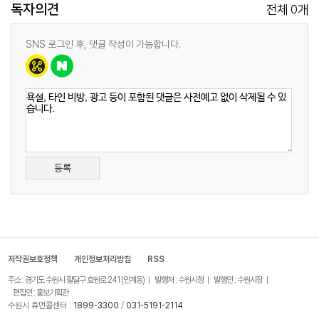
독자의견
0
전체
개
SNS 로그인 후, 댓글 작성이 가능합니다.
등록
저작권보호정책
개인정보처리방침
RSS
주소 : 경기도 수원시 팔달구 효원로 241 (인계동)
발행처 : 수원시청
발행인 : 수원시장
편집인 : 홍보기획관
수원시 휴먼콜센터 :
1899-3300
/
031-5191-2114