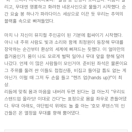
리고, 무대엔 영롱하고 화려한 네온사인으로 물들기 시작했다. 순
간 요술 봉 하나가 파라다이스 세상으로 이끈 듯 우리는 추억의
블랙홀 속으로 빠져들었다.
마치 나 자신이 뮤지컬 주인공이 된 기분에 휩싸이기 시작했다.
아니 내 주위 사람도 빛과 소리와 함께 최정원이 등장해 무대를
장악하는 순간부터 환상의 세계에 빠져드는 듯했다. 이 얼마만의
즐거움인가. 몸이 나도 모르게 벌떡 일어나 무대 앞을 향해 달려
나갔다. 언제 이 많은 사람들이 모인거야. 준비된 좌석은 물론이요
그 주위를 둘려 싼 이들도 첩첩산중, 비집고 들어갈 틈도 없는 게
아닌가. 이럴 때 그저 두 손을 들고 "헨즈 업(hands up)!"이 최
상.
리듬에 맞춰 몸과 마음을 내버려 두면 된다는 걸 아는지 "우리도
스탠드업 올라잇! 이대로 간다"는 표정으로 몸을 좌우로 흔들어댔
다. 무대 아래도, 야단법석 위에도 놀 줄 아는 '호모 루덴스'의 인
간들은 온 열정을 무대를 향해 뿜어댔다.