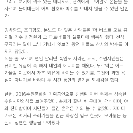
그리고 여기에 격조 있는 매너까지, 관객에게 그야말로 온몸을 불
사르며 들이대는데 어찌 환호와 박수를 보내지 않을 수 있단 말인
가.
경박함도, 조급함도, 분노도 다 잊은 사람들은 '더 베스트 오브 뮤
지컬 가수 최정원과 그 파트너'들의 멜로디에 행복해 했다. 전석
무료라는 말에 그냥 가볍게 엿보러 왔던 이들도 찬사의 박수를 아
끼지 않았다.
식을 줄 모르며 연일 달리던 폭염도 사라진 저녁, 수원시민들은
뮤지컬 유람에 푹 빠져 내일의 에너지를 채웠다. 무르익은 어느
가을밤 이곳에서 재즈 외유에 빠져들 수 있기를. 그것이 과한 욕
심이 아니기를 바라며 두 시간 동안의 열기를 되새김질 했다.
한편, 2016수원문화원 기획공연으로 진행된 이번 축제는 성숙한
수원시민의식을 보여주었다. 축제가 끝난 후 무대며, 객석이며, 야
외 잔디밭이며 시민들이 즐긴 흔적은 거의 볼 수 없었다. 저마다
가져온 먹거리 쓰레기들을 인근 화장실 입구 한곳에 모아놓는 등
질서 정연한 행동을 보여줬다.