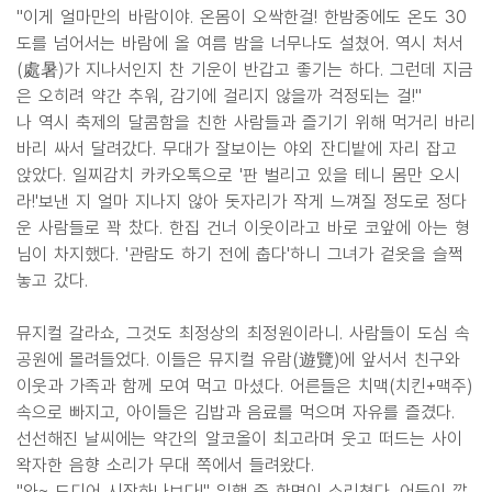
"이게 얼마만의 바람이야. 온몸이 오싹한걸! 한밤중에도 온도 30
도를 넘어서는 바람에 올 여름 밤을 너무나도 설쳤어. 역시 처서
(處暑)가 지나서인지 찬 기운이 반갑고 좋기는 하다. 그런데 지금
은 오히려 약간 추워, 감기에 걸리지 않을까 걱정되는 걸!"
나 역시 축제의 달콤함을 친한 사람들과 즐기기 위해 먹거리 바리
바리 싸서 달려갔다. 무대가 잘보이는 야외 잔디밭에 자리 잡고
앉았다. 일찌감치 카카오톡으로 '판 벌리고 있을 테니 몸만 오시
라!'보낸 지 얼마 지나지 않아 돗자리가 작게 느껴질 정도로 정다
운 사람들로 꽉 찼다. 한집 건너 이웃이라고 바로 코앞에 아는 형
님이 차지했다. '관람도 하기 전에 춥다'하니 그녀가 겉옷을 슬쩍
놓고 갔다.
뮤지컬 갈라쇼, 그것도 최정상의 최정원이라니. 사람들이 도심 속
공원에 몰려들었다. 이들은 뮤지컬 유람(遊覽)에 앞서서 친구와
이웃과 가족과 함께 모여 먹고 마셨다. 어른들은 치맥(치킨+맥주)
속으로 빠지고, 아이들은 김밥과 음료를 먹으며 자유를 즐겼다.
선선해진 날씨에는 약간의 알코올이 최고라며 웃고 떠드는 사이
왁자한 음향 소리가 무대 쪽에서 들려왔다.
"와~ 드디어 시작하나보다!" 일행 중 한명이 소리쳤다. 어둠이 깔