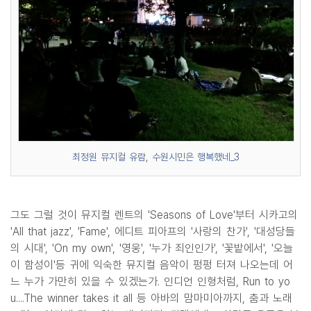
최정원 뮤지컬 유람, 수원시민은 행복했네_3
그도 그럴 것이 뮤지컬 렌트의 'Seasons of Love'부터 시카고의
'All that jazz', 'Fame', 에디트 피아프의 '사랑의 찬가', '대성당들
의 시대', 'On my own', '영웅', '누가 죄인인가', '꽃밭에서', '오늘
이 함성이'등 귀에 익숙한 뮤지컬 음악이 펑펑 터져 나오는데 어
느 누가 가만히 있을 수 있겠는가. 인디언 인형처럼, Run to yo
u....The winner takes it all 등 아바의 맘마미아까지, 춤과 노래