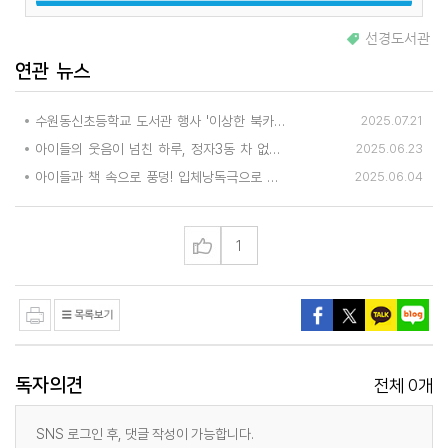
선경도서관
연관 뉴스
수원동신초등학교 도서관 행사 '이상한 북카페 동신당'
2025.07.21
아이들의 웃음이 넘친 하루, 정자3동 차 없는 거리 행사 성황리에 열려
2025.06.23
아이들과 책 속으로 풍덩! 입체낭독극으로 떠난 이야기 여행
2025.06.04
1
독자의견
0
전체
개
SNS 로그인 후, 댓글 작성이 가능합니다.