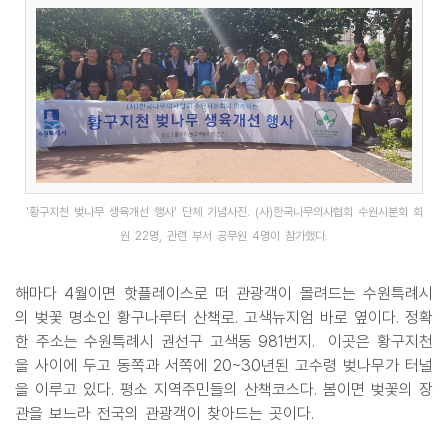
'황구지천 벚나무 생육개선 행사' 단체 기념사진. (사)한국나무의사협회 수원시분회 회
원 22명, 관련 부서 공무원 4명이 참가했다.
해마다 4월이면 핫플레이스로 떠 관광객이 몰려드는 수원특례시
의 벚꽃 명소인 황구나루터 산책로. 고색뉴지엄 바로 옆이다. 정확
한 주소는 수원특례시 권선구 고색동 981번지. 이곳은 황구지천
을 사이에 두고 동쪽과 서쪽에 20~30년된 고수령 벚나무가 터널
을 이루고 있다. 평소 지역주민들의 산책코스다. 봄이면 벚꽃의 장
관을 보느라 전국의 관광객이 찾아드는 곳이다.