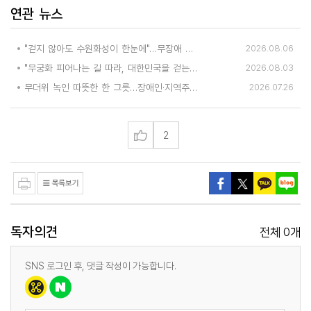
연관 뉴스
"걷지 않아도 수원화성이 한눈에"…무장애 관광버스 '수원행차' 타보니
2026.08.06
"무궁화 피어나는 길 따라, 대한민국을 걷는다"
2026.08.03
무더위 녹인 따뜻한 한 그릇…장애인·지역주민 위한 '행복한 밥상'
2026.07.26
2
독자의견
0
전체
개
SNS 로그인 후, 댓글 작성이 가능합니다.