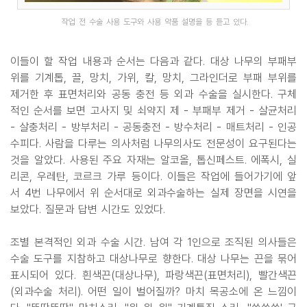
작업 전 수술 사용 도구와 사용 약품 설명을 등 듣고 있다.
이들이 할 작업 내용과 순서는 다음과 같다. 대상 나무의 부패부
위를 기계톱, 끌, 망치, 가위, 칼, 망치, 그라인더로 부패 부위를
제거한 후 표면처리와 공동 충전 등 외과 수술을 실시한다. 구체
적인 순서를 보면 고사지 및 쇠약지 제 - 부패부 제거 - 살균처리
- 살충처리 - 방부처리 - 공동충전 - 방수처리 - 매트처리 - 인공
수피다. 사람을 다루는 의사처럼 나무의사도 전문성이 요구된다는
것을 알았다. 사용된 주요 자재는 알코올, 톱신페스트. 에폭시, 실
리콘, 우레탄, 코르크 가루 등이다. 이들은 작업에 들어가기에 앞
서 4번 나무에서 위 순서대로 외과수술하는 실제 장면을 시연을
보았다. 질문과 답변 시간도 있었다.
조별 본격적인 외과 수술 시간. 남여 각 1인으로 조직된 의사들은
수술 도구를 지참하고 대상나무로 향한다. 대상 나무는 끈을 묶어
표시되어 있다. 흰색끈(대상나무), 파랑색끈(표면처리), 빨간색끈
(외과수술 처리). 어떤 일이 벌어질까? 마치 목공소에 온 느낌이