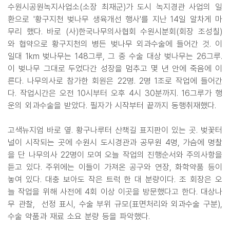
수원시공원녹지사업소(소장 최재군)가 도시 녹지경관 사업의 일
환으로 '황구지천 벚나무 생육개선 행사'를 지난 14일 알차게 마
무리 했다. 바로 (사)한국나무의사협회 수원시분회(회장 조성칠)
와 협약으로 황구지천의 병든 벚나무 외과수술에 들어간 것. 이
일대 1km 벚나무는 148그루, 그 중 수술 대상 벚나무는 26그루.
이 벚나무 그대로 두었다간 성장을 멈추고 몇 년 안에 죽음에 이
른다. 나무의사로 참가한 회원은 22명. 2명 1조로 작업에 들어간
다. 작업시간은 오전 10시부터 오후 4시 30분까지. 16그루가 행
운의 외과수술을 받았다. 필자가 시작부터 끝까지 동행취재했다.
고색뉴지엄 바로 옆. 황구나루터 산책길 표지판이 있는 곳. 벚꽃터
널이 시작되는 곳에 수원시 도시경관과 공무원 4명, 가슴에 명찰
을 단 나무의사 22명이 모여 오늘 작업의 진행순서와 주의사항을
듣고 있다. 주위에는 이들이 가져온 공구와 연장, 화학약품 등이
놓여 있다. 대충 보아도 작은 트럭 한 대 분량이다. 조 회장은 오
늘 작업을 위해 사전에 4회 이상 이곳을 방문했다고 한다. 대상나
무 관찰, 선정 표시, 수술 부위 규모(표면처리와 외과수술 구분),
수술 약품과 재료 소요 분량 등을 파악했다.