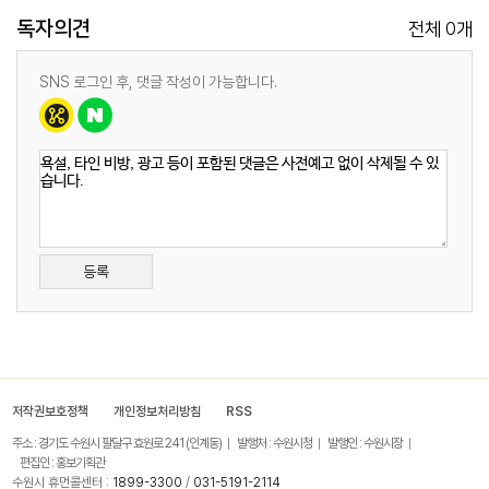
독자의견
0
전체
개
SNS 로그인 후, 댓글 작성이 가능합니다.
등록
저작권보호정책
개인정보처리방침
RSS
주소 : 경기도 수원시 팔달구 효원로 241 (인계동)
발행처 : 수원시청
발행인 : 수원시장
편집인 : 홍보기획관
수원시 휴먼콜센터 :
1899-3300
/
031-5191-2114