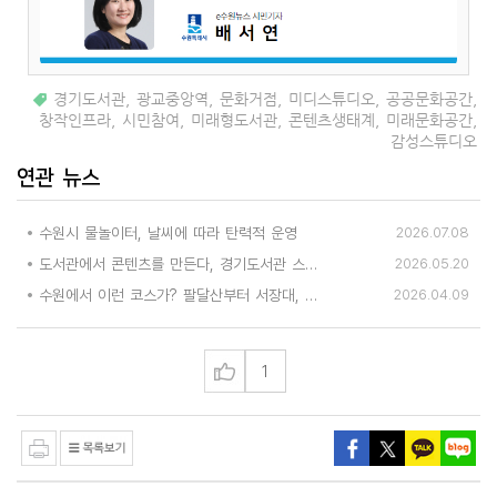
경기도서관
,
광교중앙역
,
문화거점
,
미디스튜디오
,
공공문화공간
,
창작인프라
,
시민참여
,
미래형도서관
,
콘텐츠생태계
,
미래문화공간
,
감성스튜디오
연관 뉴스
수원시 물놀이터, 날씨에 따라 탄력적 운영
2026.07.08
도서관에서 콘텐츠를 만든다, 경기도서관 스튜디오 체험기
2026.05.20
수원에서 이런 코스가? 팔달산부터 서장대, 성곽까지 2시간 봄 산책
2026.04.09
1