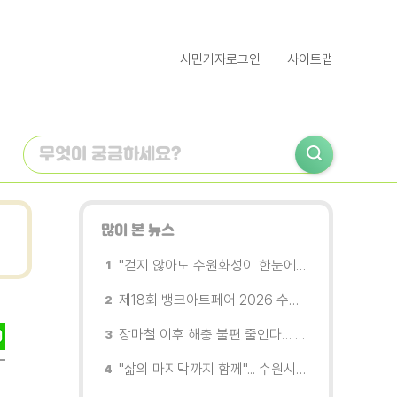
시민기자로그인
사이트맵
많이 본 뉴스
"걷지 않아도 수원화성이 한눈에"…무장애 관광버스 '수원행차' 타보니
제18회 뱅크아트페어 2026 수원 개막, '나도 그림을 소유한다'
장마철 이후 해충 불편 줄인다… 영통구보건소, 신동수변공원·원천리천 집중 방제
"삶의 마지막까지 함께"... 수원시 8개 기관, 어르신 돌봄의 손을 맞잡다