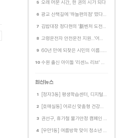
오래 머문 시간, 한 권의 시가 되다
광교 산책길에 '하늘편의점' 떴다… 드론배송 시연
김밥대장 정다현의 '新벤처 도전이야기'
고령운전자 안전운전 지원…'어르신 운전중' 표지 무료 배부
60년 만에 되찾은 시민의 이름…베테랑 공무원이 만든 따뜻한 기적
수원 출신 아이돌 '리센느 리브' 추천! 직접 따라가 본 수원 필수 코스
최신뉴스
[정자3동] 평생학습센터, 디지털 생활문해교실 개강
[호매실동] 어르신 맞춤형 건강특화사업 「은빛반짝 실버종이공방」 운영
권선구, 휴가철 물가안정 캠페인 전개
[우만1동] 여름방학 맞이 청소년 유해환경 캠페인 실시