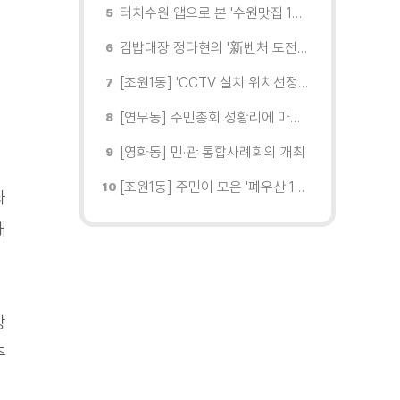
터치수원 앱으로 본 '수원맛집 100선'... 장안구 맛집을 찾다
김밥대장 정다현의 '新벤처 도전이야기'
[조원1동] 'CCTV 설치 위치선정협의회' 회의 개최
[연무동] 주민총회 성황리에 마무리
[영화동] 민·관 통합사례회의 개최
[조원1동] 주민이 모은 '폐우산 100개' 수원여대에 1차 전달
좌
돼
강
주