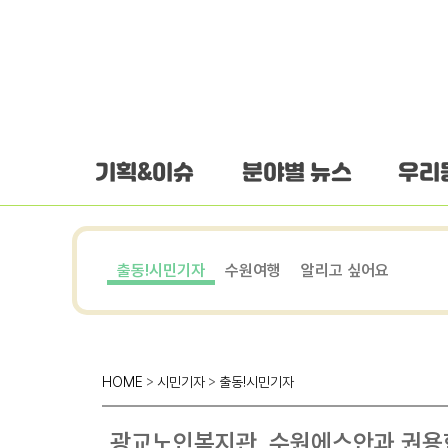
하단 바로가기
본문 바로가기
본문바로가기
기획&이슈
분야별 뉴스
우리
출동!시민기자
수원여행
알리고 싶어요
HOME
>
시민기자
>
출동!시민기자
광교노인복지관, 수원에스안과 권용혁