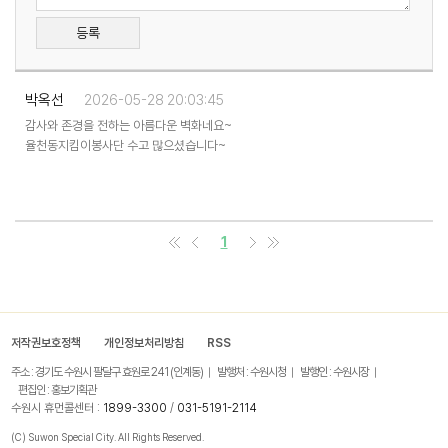
등록
박옥선
2026-05-28 20:03:45
감사와 존경을 전하는 아름다운 벽화네요~
율천동지킴이봉사단 수고 많으셨습니다~
1
저작권보호정책
개인정보처리방침
RSS
주소 : 경기도 수원시 팔달구 효원로 241 (인계동)
발행처 : 수원시청
발행인 : 수원시장
편집인 : 홍보기획관
수원시 휴먼콜센터 :
1899-3300
/
031-5191-2114
(C) Suwon Special City. All Rights Reserved.