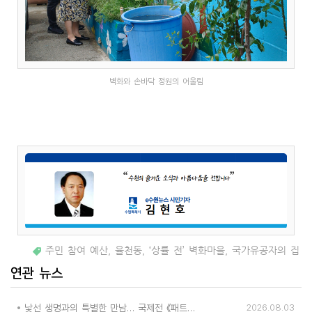
벽화와 손바닥 정원의 어울림
주민 참여 예산
,
율천동
,
‘상률 전’ 벽화마을
,
국가유공자의 집
연관 뉴스
낯선 생명과의 특별한 만남… 국제전 《패트리샤 피치니니: 킨쉽》
2026.08.03