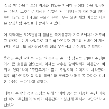
'상률 전' 마을은 오랜 역사와 전통을 간직한 곳이다. 마을 입구에
는 수원시 보호수로 지정된 420년 된 은행나무가 자리하고 있다.
높이 12m, 둘레 4.6m 규모의 은행나무는 오랜 세월 마을을 지켜
온 상징처럼 주민들과 함께하고 있다.
이 지역에는 6·25전쟁과 월남전 국가유공자 가족 5세대가 거주하
고 있으며, 이번 사업으로 처음 국가유공자 가구의 담벼락이 개선
됐다. 앞으로도 국가유공자의 집을 우선적으로 정비할 계획이다.
율천동 주민 오희숙 씨는 "처음에는 손바닥 정원을 만들며 주민들
에게 큰 호응을 얻었는데, 이제는 낙후된 담벼락까지 아름답게 바
뀌고 있다."라며 "무단투기가 줄고 우범지역 이미지도 사라졌다.
특히 국가유공자 집 앞의 태극기와 무궁화 벽화를 볼 때마다 감사
한 마음이 든다"라고 말했다.
띠녹지 손바닥 정원 조성을 위해 담벼락 공간을 제공한 주민 이숙
현 씨도 "주민들이 벽화가 아름답다고 칭찬해 주셔서 고맙다"라고
전했다.