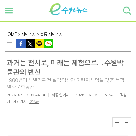
하단 바로가기
본문 바로가기
본문바로가기
HOME
>
시민기자
>
출동!시민기자
과거는 전시로, 미래는 체험으로… 수원박
물관의 변신
1980년대 특별기획전·실감영상관·어린이체험실 갖춘 복합
역사문화공간
2026-06-17 09:44:14
최종 업데이트 :
2026-06-16 11:15:34
작성
자 : 시민기자
허지운