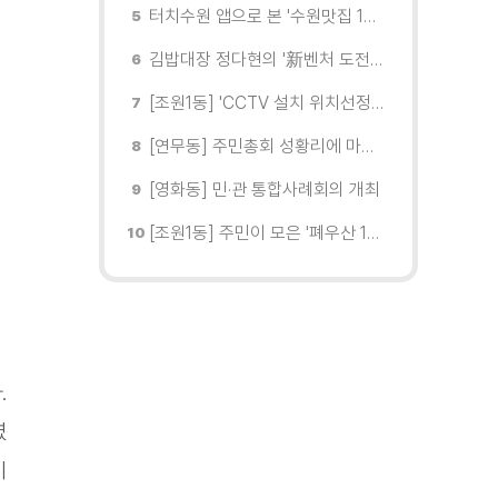
터치수원 앱으로 본 '수원맛집 100선'... 장안구 맛집을 찾다
김밥대장 정다현의 '新벤처 도전이야기'
[조원1동] 'CCTV 설치 위치선정협의회' 회의 개최
[연무동] 주민총회 성황리에 마무리
[영화동] 민·관 통합사례회의 개최
[조원1동] 주민이 모은 '폐우산 100개' 수원여대에 1차 전달
.
였
이