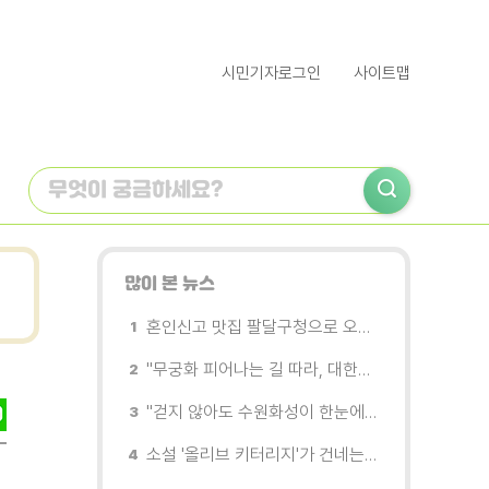
시민기자로그인
사이트맵
많이 본 뉴스
혼인신고 맛집 팔달구청으로 오세요
"무궁화 피어나는 길 따라, 대한민국을 걷는다"
"걷지 않아도 수원화성이 한눈에"…무장애 관광버스 '수원행차' 타보니
소설 '올리브 키터리지'가 건네는 삶과 연민의 철학