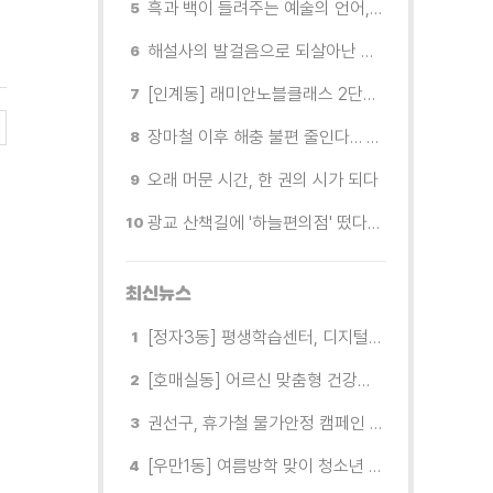
흑과 백이 들려주는 예술의 언어, 수원시립미술관 소장품전《블랑 블랙 파노라마》
해설사의 발걸음으로 되살아난 수원의 독립운동 역사
[인계동] 래미안노블클래스 2단지 경로당, 무더위 속 독거노인에게 '따뜻한 한 끼' 대접
장마철 이후 해충 불편 줄인다… 영통구보건소, 신동수변공원·원천리천 집중 방제
오래 머문 시간, 한 권의 시가 되다
광교 산책길에 '하늘편의점' 떴다… 드론배송 시연
최신뉴스
[정자3동] 평생학습센터, 디지털 생활문해교실 개강
[호매실동] 어르신 맞춤형 건강특화사업 「은빛반짝 실버종이공방」 운영
권선구, 휴가철 물가안정 캠페인 전개
[우만1동] 여름방학 맞이 청소년 유해환경 캠페인 실시