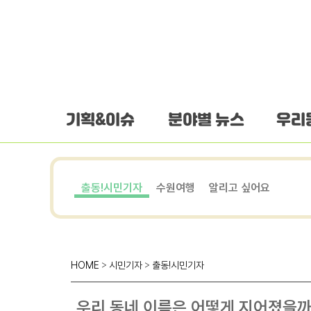
하단 바로가기
본문 바로가기
본문바로가기
기획&이슈
분야별 뉴스
우리
출동!시민기자
수원여행
알리고 싶어요
HOME
>
시민기자
>
출동!시민기자
우리 동네 이름은 어떻게 지어졌을