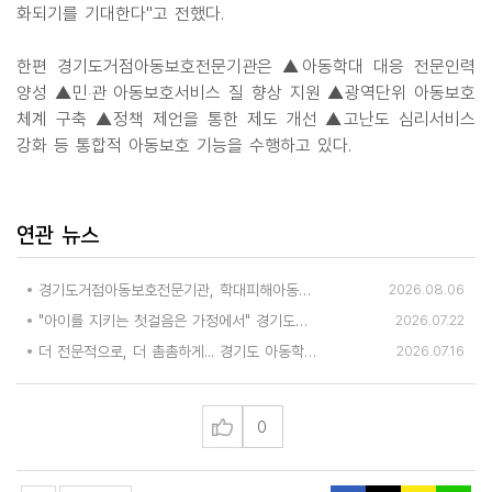
화되기를 기대한다"고 전했다.
한편 경기도거점아동보호전문기관은 ▲아동학대 대응 전문인력
양성 ▲민‧관 아동보호서비스 질 향상 지원 ▲광역단위 아동보호
체계 구축 ▲정책 제언을 통한 제도 개선 ▲고난도 심리서비스
강화 등 통합적 아동보호 기능을 수행하고 있다.
연관 뉴스
경기도거점아동보호전문기관, 학대피해아동가정 회복 및 재학대 예방 나선다
2026.08.06
"아이를 지키는 첫걸음은 가정에서" 경기도거점아동보호전문기관, 아동학대 예방교육
2026.07.22
더 전문적으로, 더 촘촘하게... 경기도 아동학대 대응인력 역량 키웠다
2026.07.16
0