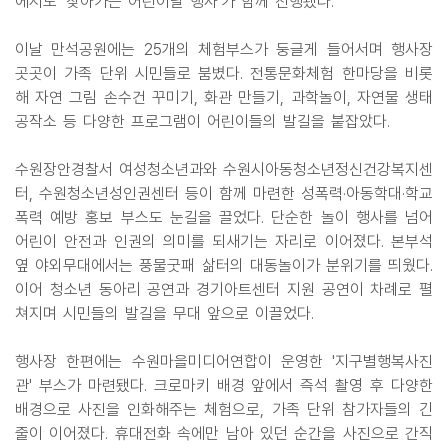
에서도 '찾아가는 어린이날 행사'가 함께 진행됐다.
이날 만석공원에는 25개의 체험부스가 둥글게 들어서며 행사장
곳곳이 가족 단위 시민들로 붐볐다. 전통문화체험 한마당을 비롯
해 자연 그림 손수건 꾸미기, 화관 만들기, 과학놀이, 자연물 생태
공작소 등 다양한 프로그램이 어린이들의 발길을 붙잡았다.
수원장안경찰서 여성청소년과와 수원시아동청소년정신건강복지센
터, 수원청소년성인권센터 등이 함께 마련한 성폭력·아동학대·학교
폭력 예방 홍보 부스도 눈길을 끌었다. 단순한 놀이 행사를 넘어
어린이 안전과 인권의 의미를 되새기는 자리로 이어졌다. 본부석
옆 야외무대에서는 풍물굿패 삶터의 대동놀이가 분위기를 띄웠다.
이어 청소년 동아리 공연과 경기아트센터 지원 공연이 차례로 펼
쳐지며 시민들의 발길을 무대 앞으로 이끌었다.
행사장 한편에는 수원마을미디어연합이 운영한 '지구별행복사진
관' 부스가 마련됐다. 크로마키 배경 앞에서 즉석 촬영 후 다양한
배경으로 사진을 인화해주는 체험으로, 가족 단위 참가자들의 긴
줄이 이어졌다. 휴대전화 속에만 남아 있던 순간을 사진으로 간직