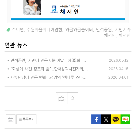
수미연
,
수원마을미디어연합
,
와글와글놀이터
,
만석공원
,
시민기자
채서연
,
채서연
연관 뉴스
만석공원, 시민이 만든 어린이날... 제35회 '와글와글 놀이터' 열려
2026.05.12
"화성에 새긴 정조의 꿈"…한국성곽사진가회, 수원화성박물관서 제5회 회원전
2026.04.15
새빛만남이 만든 변화…청명역 '책나루 스마트도서관' 운영
2026.04.01
3