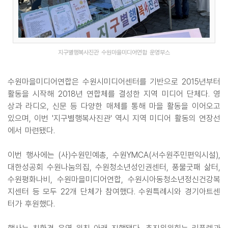
지구별행복사진관 수원마을미디어연합 운영부스
수원마을미디어연합은 수원시미디어센터를 기반으로 2015년부터
활동을 시작해 2018년 연합체를 결성한 지역 미디어 단체다. 영
상과 라디오, 신문 등 다양한 매체를 통해 마을 활동을 이어오고
있으며, 이번 '지구별행복사진관' 역시 지역 미디어 활동의 연장선
에서 마련됐다.
이번 행사에는 (사)수원민예총, 수원YMCA(서수원주민편익시설),
대한성공회 수원나눔의집, 수원청소년성인권센터, 풍물굿패 삶터,
수원평화나비, 수원마을미디어연합, 수원시아동청소년정신건강복
지센터 등 모두 22개 단체가 참여했다. 수원특례시와 경기아트센
터가 후원했다.