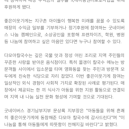
에 참여하여 매장 수익금의 일부를 국내아동권리보호사업을 위해
후원하게 됐다.
좋은이웃가게는 지구촌 아이들이 행복한 미래를 꿈꿀 수 있도록
매장의 수익금 일부를 기부하거나 정기후원에 참여하는 굿네이버
스 나눔 캠페인으로, 소상공인을 포함해 프랜차이즈, 학원, 병원
등 나눔에 참여하고 싶은 마음만 있다면 누구나 참여할 수 있다.
다모아칼국수는 깊은 국물 맛과 정성 어린 조리로 지역 주민들의
꾸준한 사랑을 받아온 음식점이다. 특히 올갱이 칼국수 메뉴는 방
문객들 사이에서 입소문을 타며 영화동을 찾는 주민과 방문객 모
두에게 친숙한 식당으로 자리 잡았다. 이번 좋은이웃가게 참여는
일상적인 외식 경험이 사회적 가치로 확장된 사례로 평가된다. 매
장에서 제공되는 한 끼 식사가 아동을 위한 지원 활동으로 연결되
며 지역 내 나눔 실천 문화 형성에 기여할 것으로 기대된다.
굿네이버스 경기남부지부 문상록 지부장은 "아동들을 위해 흔쾌
히 좋은이웃가게에 동참해준 다모아 칼국수에 감사드린다"며 "이
나눔을 통해 아동들에게 따뜻함이 전해지길 바란다"고 밝혔다.