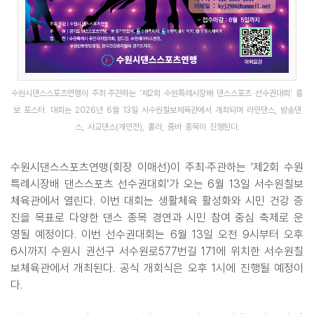
수원시댄스스포츠연맹이 주최·주관하는 '제2회 수원특례시장배 댄스스포츠 선수권대회' 홍
보 포스터. 대회는 2026년 6월 13일 서수원칠보체육관에서 개최되며 라인댄스, 방송댄
스, 사교댄스(개인전), 훌라, 줌바 종목이 진행된다.
수원시댄스스포츠연맹(회장 이매선)이 주최·주관하는 '제2회 수원
특례시장배 댄스스포츠 선수권대회'가 오는 6월 13일 서수원칠보
체육관에서 열린다. 이번 대회는 생활체육 활성화와 시민 건강 증
진을 목표로 다양한 댄스 종목 경연과 시민 참여 중심 축제로 운
영될 예정이다. 이번 선수권대회는 6월 13일 오전 9시부터 오후
6시까지 수원시 권선구 서수원로577번길 171에 위치한 서수원칠
보체육관에서 개최된다. 공식 개회식은 오후 1시에 진행될 예정이
다.