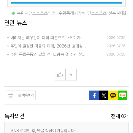
수원시댄스스포츠연맹
,
수원특례시장배 댄스스포츠 선수권대회
연관 뉴스
버려지는 폐우산이 미래 패션으로...ESG 가치 담은 업사이클링 공모전 열린다
2026.07.29
주민이 결정한 마을의 미래, 2026년 호매실동 주민총회 성황리 개최
2026.07.26
수원 독립운동의 길을 걷다...광복 81주년 창작발레 '그날'로 이어지는 기억
2026.07.20
5
독자의견
0
전체
개
SNS 로그인 후, 댓글 작성이 가능합니다.