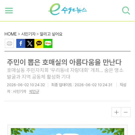
하단 바로가기
본문 바로가기
본문바로가기
HOME
>
시민기자
>
알리고 싶어요
주민이 뽑은 호매실의 아름다움을 만난다
호매실동 주민자치회 ‘우리동네 자랑대회’ 개최... 숨은 명소
발굴과 지역 공동체 활성화 기대
2026-06-02 10:24:32
최종 업데이트 :
2026-06-02 10:24:31
작성
자 : 시민기자
박인규