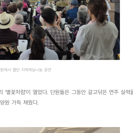
양원에서 열린 지역재능나눔 공연
 '별꽃처럼'이 열었다. 단원들은 그동안 갈고닦은 연주 실력
양원 가득 채웠다.