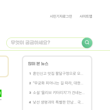
시민기자로그인
사이트맵
많이 본 뉴스
혼인신고 맛집 팔달구청으로 오세요
"무궁화 피어나는 길 따라, 대한민국을 걷는다"
소설 '올리브 키터리지'가 건네는 삶과 연민의 철학
낯선 생명과의 특별한 만남… 국제전 《패트리샤 피치니니: 킨쉽》