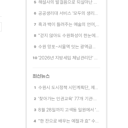
해설사의 발걸음으로 되살아난 수원의 독립운동 역사
공공생리대 서비스 '모두의 생리대' 시범 운영...수원시청·4개 구청 등에 지급기 설치
흑과 백이 들려주는 예술의 언어, 수원시립미술관 소장품전《블랑 블랙 파노라마》
"걷지 않아도 수원화성이 한눈에"…무장애 관광버스 '수원행차' 타보니
수원 망포~서울역 잇는 광역급행버스 M5165번, 8월 3일 개통
'2026년 지방세입 체납관리단' 출범... 체납자 실태조사 본격 추진
최신뉴스
수원시 도시정책 시민계획단, 제5회 운영위원회 개최
'찾아가는 인권교육' 77개 기관·단체 방문해 맞춤형 인권교육 진행
8월 28일까지 고색동 일원에서 '이동형 스마트 자원순환센터' 시범 운영
"한 잔으로 배우는 예절과 효" 수원 드림스타트, 아동 대상 전통문화 체험