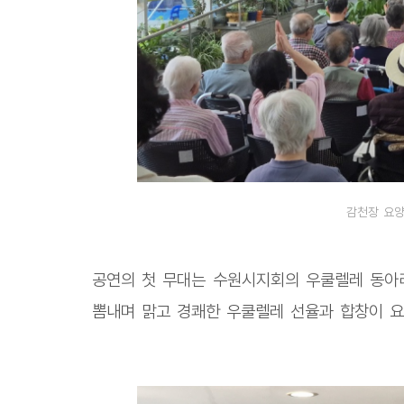
감천장 요
공연의 첫 무대는 수원시지회의 우쿨렐레 동아리
뽐내며 맑고 경쾌한 우쿨렐레 선율과 합창이 요