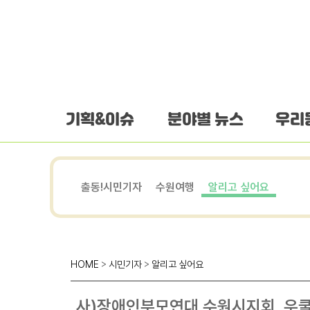
하단 바로가기
본문 바로가기
본문바로가기
기획&이슈
분야별 뉴스
우리
출동!시민기자
수원여행
알리고 싶어요
HOME
>
시민기자
>
알리고 싶어요
사)장애인부모연대 수원시지회, 우쿨