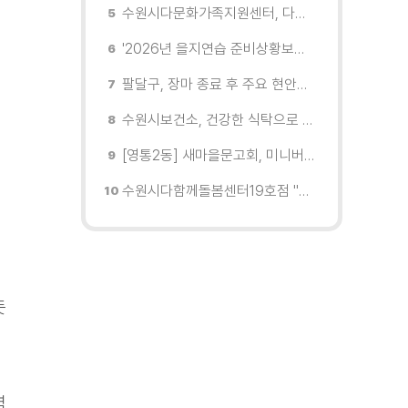
수원시다문화가족지원센터, 다문화가족 자녀 여름캠프 '우리들의 여름 페이지' 운영
'2026년 을지연습 준비상황보고회' 열고 준비상항 점검
팔달구, 장마 종료 후 주요 현안지역 현장 점검 실시
수원시보건소, 건강한 식탁으로 어르신 건강 지킨다
[영통2동] 새마을문고회, 미니버스 수원행차 체험
수원시다함께돌봄센터19호점 "제 2회 협회장배 수원시에어로빅 힙합대회" K-POP 댄스부분 1등
뜻
역