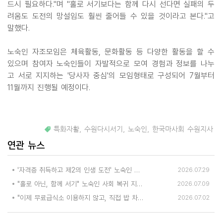
드시 필요하다."며 "홀로 서기보다는 함께 다시 선다면 실패의 두
려움도 도전의 망설임도 훨씬 줄어들 수 있을 것이라고 본다."고
말했다.
노숙인 자조모임은 체육활동, 문화활동 등 다양한 활동을 할 수
있으며 참여자 노숙인들이 자발적으로 모여 경험과 정보를 나누
고 서로 지지하는 '당사자 중심'의 모임형태로 구성되어 7월부터
11월까지 진행될 예정이다.
특화자활
,
수원다시서기
,
노숙인
,
한국마사회 수원지사
연관 뉴스
'자격증 취득하고 제2의 인생 도전' 노숙인 대상 자격증 취득 도와
2026.07.29
"홀로 아닌, 함께 서기" 노숙인 사회 복귀 지원 나서
2026.07.09
"이제 무료급식소 이용하지 않고, 직접 밥 차려먹어요!"
2026.07.02