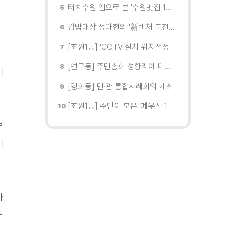
터치수원 앱으로 본 '수원맛집 100선'... 장안구 맛집을 찾다
김밥대장 정다현의 '新벤처 도전이야기'
[조원1동] 'CCTV 설치 위치선정협의회' 회의 개최
[연무동] 주민총회 성황리에 마무리
기
[영화동] 민·관 통합사례회의 개최
[조원1동] 주민이 모은 '폐우산 100개' 수원여대에 1차 전달
부
기
자
도