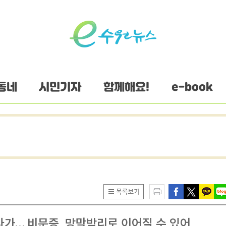
동네
시민기자
함께해요!
e-book
다가… 비문증, 망막박리로 이어질 수 있어