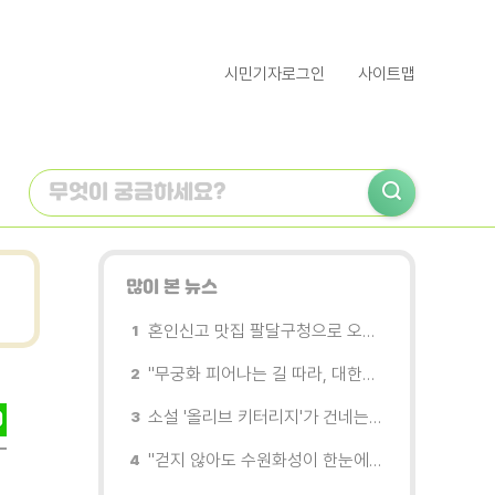
시민기자로그인
사이트맵
많이 본 뉴스
혼인신고 맛집 팔달구청으로 오세요
"무궁화 피어나는 길 따라, 대한민국을 걷는다"
소설 '올리브 키터리지'가 건네는 삶과 연민의 철학
"걷지 않아도 수원화성이 한눈에"…무장애 관광버스 '수원행차' 타보니