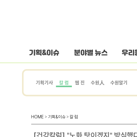
하단 바로가기
본문 바로가기
본문바로가기
기획&이슈
분야별 뉴스
우리
기획기사
칼 럼
웹 진
수원人
수원알기
HOME
>
기획&이슈
>
칼 럼
[건강칼럼] "노화 탓이겠지" 방심했