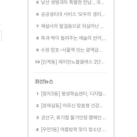
낯선 생명과의 특별한 만남… 국제전 《패트리샤 피치니니: 킨쉽》
공공생리대 서비스 '모두의 생리대' 시범 운영...수원시청·4개 구청 등에 지급기 설치
해설사의 발걸음으로 되살아난 수원의 독립운동 역사
흑과 백이 들려주는 예술의 언어, 수원시립미술관 소장품전《블랑 블랙 파노라마》
수원 망포~서울역 잇는 광역급행버스 M5165번, 8월 3일 개통
[인계동] 래미안노블클래스 2단지 경로당, 무더위 속 독거노인에게 '따뜻한 한 끼' 대접
최신뉴스
[정자3동] 평생학습센터, 디지털 생활문해교실 개강
[호매실동] 어르신 맞춤형 건강특화사업 「은빛반짝 실버종이공방」 운영
권선구, 휴가철 물가안정 캠페인 전개
[우만1동] 여름방학 맞이 청소년 유해환경 캠페인 실시