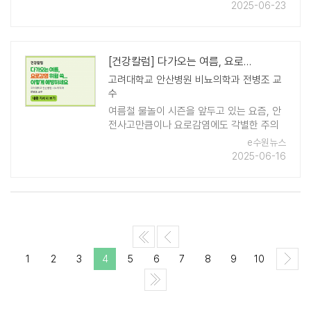
였는데 대수롭지 않게 넘겼고, 마라톤 대회
2025-06-23
를 앞두고 열심히 준비하고 있던 날, 장딴 ..
[건강칼럼] 다가오는 여름, 요로감염 위험 쑥... 이렇게 예방하세요!
고려대학교 안산병원 비뇨의학과 전병조 교
수
여름철 물놀이 시즌을 앞두고 있는 요즘, 안
전사고만큼이나 요로감염에도 각별한 주의
가 필요하다. 요로감염은 소변을 생성하는
e수원뉴스
콩팥(신장)에서부터 소변이 몸 밖으로 나오
2025-06-16
는 요도에 이르기까지, 소변이 지나는 '요
로'에 발 ..
1
2
3
4
5
6
7
8
9
10