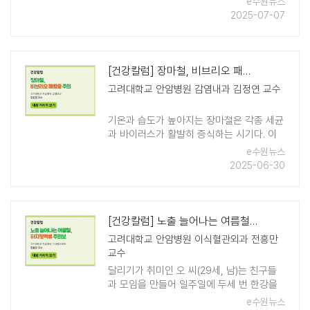
e수원뉴스
알츠하이머병을 앓고 있는 것으로 알려져 있
2025-07-07
다. 주로 65세 이후에 발병하지만, 최근 ..
[건강칼럼] 장마철, 비브리오 패혈증 주의
고려대학교 안암병원 감염내과 김정연 교수
기온과 습도가 높아지는 장마철은 각종 세균
과 바이러스가 활발히 증식하는 시기다. 이
로 인해 식중독, 장염과 같은 소화기 질환이
e수원뉴스
증가할 뿐 아니라, 해수 온도 상승으로 인해
2025-06-30
감염 위험이 높은 해양 세균도 주의가 필요 ..
[건강칼럼] 노출 늘어나는 여름철, 하지정맥류 주의보
고려대학교 안암병원 이식혈관외과 전흥만
교수
달리기가 취미인 오 씨(29세, 남)는 친구들
과 모임을 만들어 일주일에 두세 번 한강을
달리곤 했다. 종아리 부위에 실핏줄이 좀 보
e수원뉴스