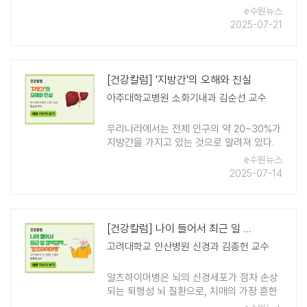
회복될 수 없을 정도로 진행됨에 따라 폐 기
e수원뉴스
능이 서서히 저하되는 질환을 의미한다. 국
2025-07-21
내에서는 40세 이상(남녀)에서 13.4%, ..
[건강칼럼] '지방간'의 오해와 진실
아주대학교병원 소화기내과 김순선 교수
우리나라에서는 전체 인구의 약 20~30%가
지방간을 가지고 있는 것으로 알려져 있다.
건강검진에서 간 기능 이상이 발견되었다면
e수원뉴스
지방간을 의심해볼 필요가 있다. 하지만 인
2025-07-14
터넷에는 지방간에 대한 잘못된 정보가 많아
..
[건강칼럼] 나이 들어서 최근 일 깜빡깜빡... '알츠하이머병'
고려대학교 안산병원 신경과 김종헌 교수
알츠하이머병은 뇌의 신경세포가 점차 손상
되는 퇴행성 뇌 질환으로, 치매의 가장 흔한
원인이다. 전체 치매 환자의 약 50~70%가