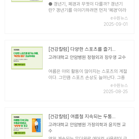
● 갱년기, 폐경과 무엇이 다를까? 갱년기
란? 갱년기를 이야기하려면 먼저 '폐경'이라
는 개념부터 짚고 넘어가야 한다. 폐경은 여
e수원뉴스
성의 마지막 월경 이후 1년이 지난 시점을 의
2025-09-01
미하며, 우리나라 여성의 평균 폐경 ..
[건강칼럼] 다양한 스포츠를 즐기는 여름, '족관절 염좌' 조심하세요
고려대학교 안암병원 정형외과 장우영 교수
여름은 야외 활동이 많아지는 스포츠의 계절
이다. 그만큼 스포츠 손상도 늘어난다. 그중
대표적인 질환이 바로 족관절 염좌다. 족관
e수원뉴스
절 염좌는 운동이나 외부의 강한 충격 혹은
2025-08-25
발목 접질림 사고 등으로 족관절 인대가 늘
어 ..
[건강칼럼] 여름철 지속되는 두통과 피로감, '냉방병'의 경고
고려대학교 안암병원 가정의학과 윤지현 교
수
연일 계속되는 무더위로 에어컨 사용량이 급