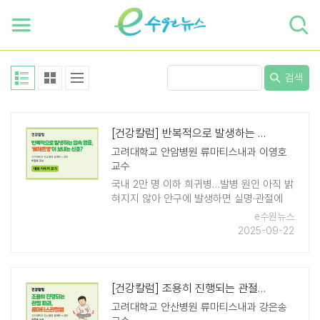
하단 바로가기
본문 바로가기
본문바로가기
검색
[건강칼럼] 반복적으로 발생하는 입속 염증, '베체트병'이 보내는 신호?
고려대학교 안암병원 류마티스내과 이영호
교수
국내 2만 명 이하 희귀병…발병 원인 아직 밝
혀지지 않아 안구에 발생하면 실명·관절에
생기면 관절염 증상 오 씨(34, 여)는 회사에
e수원뉴스
서 프로젝트를 맡게 되어 과도한 업무와 ..
2025-09-22
[건강칼럼] 조용히 진행되는 관절 파괴, 류마티스관절염
고려대학교 안산병원 류마티스내과 강은송