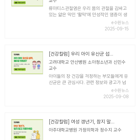
교수
류마티스관절염은 우리 몸의 관절을 감싸고
있는 얇은 막인 '활막'에 만성적인 염증이 생
기면서 시작되는 질환이다. 이로 인하여 관
e수원뉴스
절 주위의 연골과 뼈의 침식이 일어나며, 결
2025-09-15
국은 관절의 변형이 생기고 기능의 장애까지
..
[건강칼럼] 우리 아이 유산균 섭취, 올바른 방법은?
고려대학교 안산병원 소아청소년과 신민수
교수
아이들의 장 건강을 걱정하는 부모들에게 유
산균은 큰 관심사다. 관련 정보와 광고가 넘
쳐나면서 여러 부모들이 아이들에게 유산균
e수원뉴스
을 먹이고 있으며, 일부에서는 우리 아이도
2025-09-08
꼭 먹여야 하는지, 언제부터 어떻게 먹이는
게 ..
[건강칼럼] 여성 갱년기, 참지 말고 치료하세요
아주대학교병원 가정의학과 정수지 교수