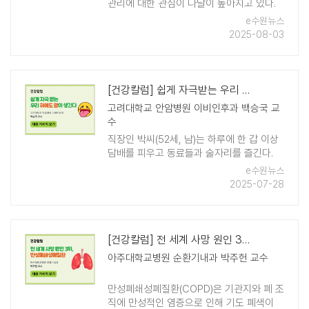
관리에 대한 관심이 나날이 높아지고 있다.
하지만 체중 감량을 위해 급격하게 운동량을
e수원뉴스
늘릴 경우, 오히려 건강에 해로울 수 있어 주
2025-08-03
의가 필요하다. 단기간 ..
[건강칼럼] 쉽게 자극받는 우리 혀에도 암이 생긴다
고려대학교 안암병원 이비인후과 백승국 교
수
직장인 박씨(52세, 남)는 하루에 한 갑 이상
담배를 피우고 동료들과 술자리를 즐긴다.
어느 날 입안에 궤양이 생긴 것을 발견했는
e수원뉴스
데 대수롭지 않게 여기며 연고를 바르고 통
2025-07-28
증을 참았다. 3주가 지나도 입안 궤양은 ..
[건강칼럼] 전 세계 사망 원인 3위, 만성폐쇄성폐질환
아주대학교병원 순환기내과 박주헌 교수
만성폐쇄성폐질환(COPD)은 기관지와 폐 조
직에 만성적인 염증으로 인해 기도 폐색이