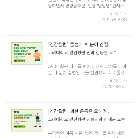
증하면서 냉방증후군, 일명 '냉방병' 환자가
늘고 있어 주의가 필요하다. 냉방병은 실내
e수원뉴스
외 온도 차가 5℃ 이상 벌어질 때 우리 몸의
2025-08-18
자율신경계가 급격한 온도 ..
[건강칼럼] 물놀이 후 눈이 간질간질? 피서 뒤 찾아오는 눈의 불청객, 결막..
고려대학교 안암병원 안과 김동현 교수
A씨는 최근 더위를 피해 바다로 피서를 다녀
온 뒤 눈이 충혈된 것을 발견했다. 대수롭지
않게 넘겼지만, 며칠이 지나도 이물감과 가
e수원뉴스
려움이 가라앉지 않아 병원을 찾았고, 바이
2025-08-07
러스성 결막염을 진단받았다. ..
[건강칼럼] 과한 운동은 오히려 독… '횡문근융해증' 주의
고려대학교 안산병원 정형외과 김재균 교수
본격적인 여름 시즌, 멋진 몸매를 위해 체중