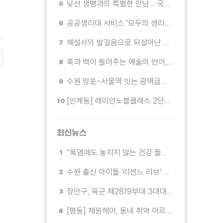
낯선 생명과의 특별한 만남… 국제전 《패트리샤 피치니니: 킨쉽》
공공생리대 서비스 '모두의 생리대' 시범 운영...수원시청·4개 구청 등에 지급기 설치
해설사의 발걸음으로 되살아난 수원의 독립운동 역사
흑과 백이 들려주는 예술의 언어, 수원시립미술관 소장품전《블랑 블랙 파노라마》
수원 망포~서울역 잇는 광역급행버스 M5165번, 8월 3일 개통
[인계동] 래미안노블클래스 2단지 경로당, 무더위 속 독거노인에게 '따뜻한 한 끼' 대접
최신뉴스
"폭염에도 놓치지 않는 건강 돌봄" 팔달구보건소 취약계층 안부 살핀다
수원 출신 아이돌 '리센느 리브' 추천! 직접 따라가 본 수원 필수 코스
장안구, 육군 제2819부대 3대대로부터 감사장 받아
[평동] 채원헤어, 동네 취약 어르신을 위한 이미용서비스 무료 지원