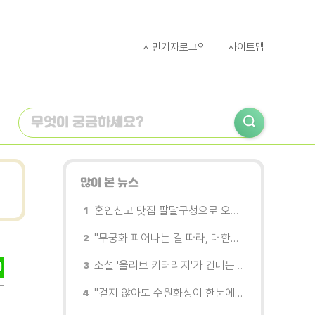
시민기자로그인
사이트맵
많이 본 뉴스
혼인신고 맛집 팔달구청으로 오세요
"무궁화 피어나는 길 따라, 대한민국을 걷는다"
소설 '올리브 키터리지'가 건네는 삶과 연민의 철학
"걷지 않아도 수원화성이 한눈에"…무장애 관광버스 '수원행차' 타보니