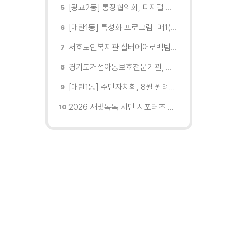
[광교2동] 통장협의회, 디지털 교육 실시
[매탄1동] 특성화 프로그램 「매1(일) 친환경 문화학교」 개강
서호노인복지관 실버에어로빅팀, 제2회 협회장배 수원시에어로빅힙합대회 시니어부 단체전'1위'쾌거
경기도거점아동보호전문기관, 학대피해아동가정 회복 및 재학대 예방 나선다
[매탄1동] 주민자치회, 8월 월례회의 개최
2026 새빛톡톡 시민 서포터즈 발대식 현장