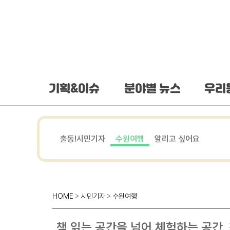
하단 바로가기
본문 바로가기
본문바로가기
기획&이슈
분야별 뉴스
우리
출동!시민기자
수원여행
알리고 싶어요
HOME
>
시민기자
>
수원여행
책 읽는 공간을 넘어 체험하는 공간