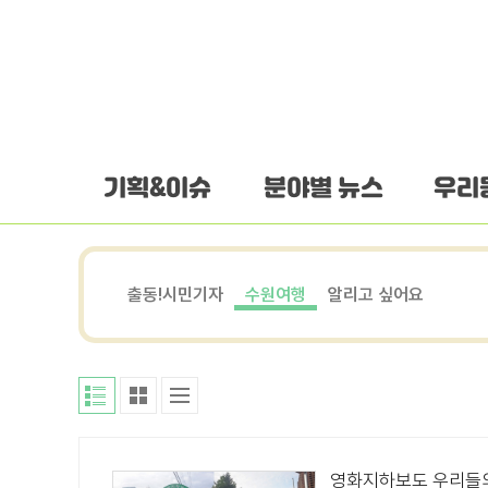
하단 바로가기
본문 바로가기
본문바로가기
기획&이슈
분야별 뉴스
우리
출동!시민기자
수원여행
알리고 싶어요
영화지하보도 우리들