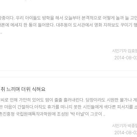
중이다. 우리 아이들도 방학을 해서 오늘부터 본격적으로 어떻게 놀까 늘 고
휴대폰에 메세지 한 통이 들어왔다. 대추동이 도서관에서 영화 지하보도 꾸미기 
.
시민기자 김효
2014-08-0
정취 느끼며 더위 식혀요
날씨로 인해 가만히 있어도 땀이 줄줄 흘러내린다. 당장이라도 시원한 물가나 계
은 마음이 간절하다.아직도 휴가를 떠나지 못한 시민들에게 색다른 피서지를 
촌진흥청 국립원예특작과학원에 조성된 '박 터널'이 그곳이 ..
시민기자 박종
2014-08-0