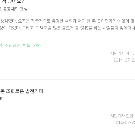
 적 있어요?
든 공동체의 결실
 생각했다. 요즈음 전국적으로 유명한 벽화가 어디 한 두 곳이던가? 수 없이 많
성이 되었다. 그리고 그 벽화를 많은 블로거 등 SNS를 하는 사람들이 찾아다
이
,
조원공원
,
벽돌
,
기와
시민기자 하주
2014-07-2
움 조화로운 발전기대
'
시민기자 김연
2014-07-2