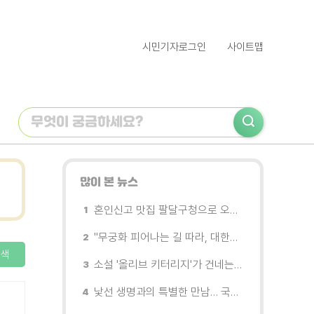
시민기자로그인
사이트맵
많이 본 뉴스
혼인신고 맛집 팔달구청으로 오세요
"무궁화 피어나는 길 따라, 대한민국을 걷는다"
색
소설 '올리브 키터리지'가 건네는 삶과 연민의 철학
낯선 생명과의 특별한 만남… 국제전 《패트리샤 피치니니: 킨쉽》