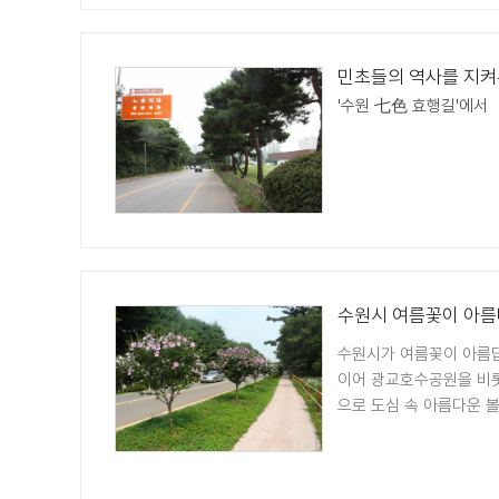
민초들의 역사를 지켜
'수원 七色 효행길'에서
수원시 여름꽃이 아름
수원시가 여름꽃이 아름답게
이어 광교호수공원을 비롯
으로 도심 속 아름다운 