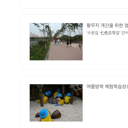
황무지 개간을 위한 
'수원길 七色효행길' 만
여름방학 체험학습장으