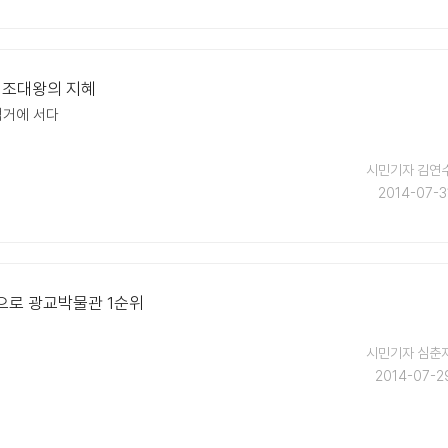
정조대왕의 지혜
석거에 서다
시민기자 김연
2014-07-3
로 광교박물관 1순위
시민기자 심춘
2014-07-2