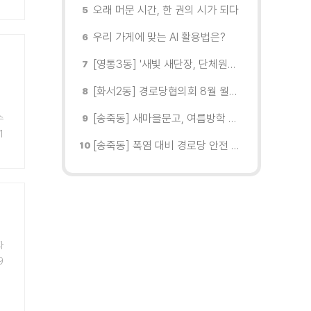
오래 머문 시간, 한 권의 시가 되다
우리 가게에 맞는 AI 활용법은?
[영통3동] '새빛 새단장, 단체원과 함께하는 환경정비의 날' 실시
[화서2동] 경로당협의회 8월 월례회의 개최
[송죽동] 새마을문고, 여름방학 맞아 '여름 책 놀이터' 운영
수
1
[송죽동] 폭염 대비 경로당 안전 점검 실시
자
9