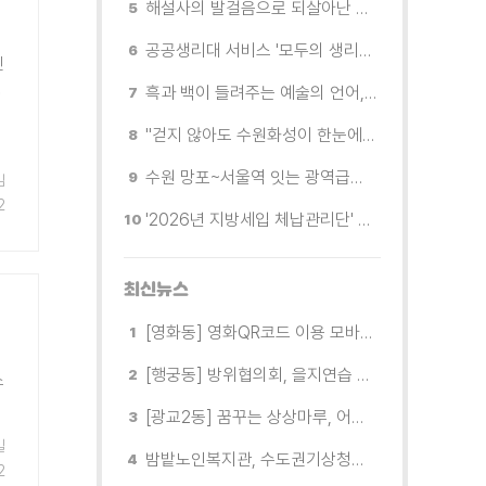
해설사의 발걸음으로 되살아난 수원의 독립운동 역사
공공생리대 서비스 '모두의 생리대' 시범 운영...수원시청·4개 구청 등에 지급기 설치
민
행
흑과 백이 들려주는 예술의 언어, 수원시립미술관 소장품전《블랑 블랙 파노라마》
"걷지 않아도 수원화성이 한눈에"…무장애 관광버스 '수원행차' 타보니
수원 망포~서울역 잇는 광역급행버스 M5165번, 8월 3일 개통
임
2
'2026년 지방세입 체납관리단' 출범... 체납자 실태조사 본격 추진
최신뉴스
[영화동] 영화QR코드 이용 모바일 소식지 발간
[행궁동] 방위협의회, 을지연습 성공 추진 위한 협력 다짐
소
[광교2동] 꿈꾸는 상상마루, 어린이 태양관측 프로그램 운영
일
밤밭노인복지관, 수도권기상청과 함께 「출동! 기후 SOS」 교육 실시
2