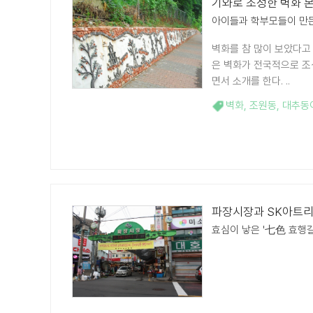
기와로 조성한 벽화 본
아이들과 학부모들이 만
벽화를 참 많이 보았다고
은 벽화가 전국적으로 조
면서 소개를 한다. ..
벽화
,
조원동
,
대추동
파장시장과 SK아트리
효심이 낳은 '七色 효행길