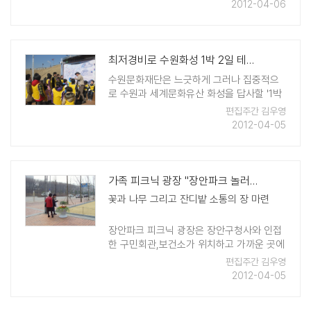
으로서 예의와 도리를 다할 수 있다는 말이
2012-04-06
다. 정조 역시 그렇게 생각했다. 아무리 삼강
오행도를 널리 퍼뜨리고 효를 강조한다 해도
백성들이 먹고 입지 못 ..
최저경비로 수원화성 1박 2일 테마여행을
수원문화재단은 느긋하게 그러나 집중적으
로 수원과 세계문화유산 화성을 답사할 '1박
2일 테마여행' 관광객을 모집한다.이 프로그
편집주간 김우영
램은 최저의 여행경비로 최고의 답사여행을
2012-04-05
즐길 수 있는 코스와 프로그램으로 짜여져
있어 관광객들의 환영을 받고 있다.특히 성
인 1인 기준 3만7000원으로 ..
가족 피크닉 광장 "장안파크 놀러와~"
꽃과 나무 그리고 잔디밭 소통의 장 마련
장안파크 피크닉 광장은 장안구청사와 인접
한 구민회관,보건소가 위치하고 가까운 곳에
대형마트와 종합운동장 그리고 영화관이 있
편집주간 김우영
어 다양한 시민이 오가는 곳이기도 하다. 아
2012-04-05
울러 10분 거리에 수원산림욕장이 위치하여
남녀노소가 산보 ..