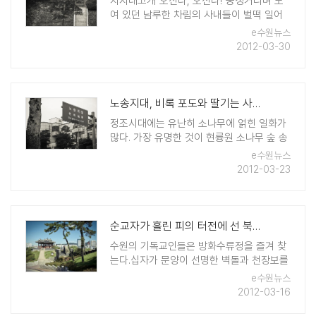
지지대고개"오신다, 오신다!"웅성거리며 모
여 있던 남루한 차림의 사내들이 벌떡 일어
섰다."어디? 어디? 정말 주상전하가 오신다
e수원뉴스
는 거요?"미륵부처 앞에서 치성을 드리던 여
2012-03-30
인들도 달려왔다. 이곳은 미륵고개. 한양에서
수원으로 가려면 반드시 거쳐야 하는 고갯길
이었다.원래는 미륵부처상 ..
노송지대, 비록 포도와 딸기는 사라졌어도
정조시대에는 유난히 소나무에 얽힌 일화가
많다. 가장 유명한 것이 현륭원 소나무 숲 송
충이 일화다. 정조는 틈만 나면 아버지의 묘
e수원뉴스
소를 살피기 위해 현륭원으로 행차하곤 했
2012-03-23
다. 그런데 어느 해, 현륭원 소나무 숲에 송충
이 떼가 창궐했다는 소식을 들었다.정조는
서둘러 현륭원 소나무 ..
순교자가 흘린 피의 터전에 선 북수동성당
수원의 기독교인들은 방화수류정을 즐겨 찾
는다.십자가 문양이 선명한 벽돌과 천장보를
보기 위해서다. 그들은 천주교인이었던 정약
e수원뉴스
용이 화성을 설계한 만큼 이 십자가 문양 역
2012-03-16
시 정약용이 의도적으로 넣었다고 생각하고