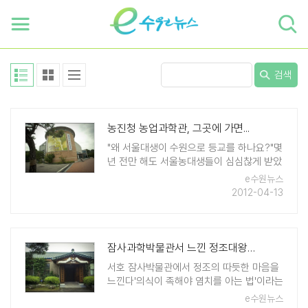
하단 바로가기
본문 바로가기
본문바로가기
검색
농진청 농업과학관, 그곳에 가면...
"왜 서울대생이 수원으로 등교를 하나요?"몇
년 전만 해도 서울농대생들이 심심찮게 받았
던 질문들이다. 흔히 '서울대'라고 하면 관악
e수원뉴스
산 캠퍼스를 떠올리기 때문이다.그러나 서울
2012-04-13
농대만큼은 수원에 캠퍼스를 두고 있었다.
수원이 한국 농업의 중심지이기 때문이었다.
어째서 수원이 한국 ..
잠사과학박물관서 느낀 정조대왕 애민정신
서호 잠사박물관에서 정조의 따듯한 마음을
느낀다'의식이 족해야 염치를 아는 법'이라는
속담이 있다. 의식주가 해결된 후에야 인간
e수원뉴스