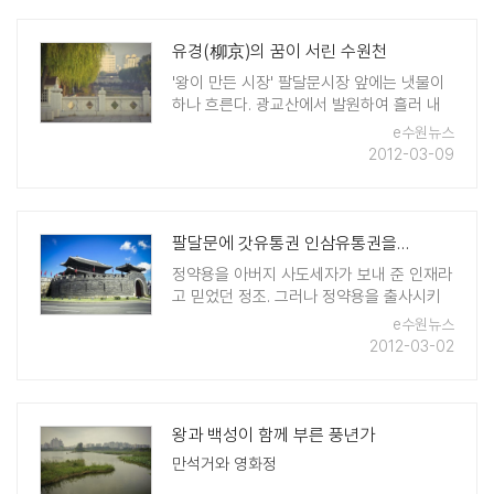
있다. 사실 이것은 근거가 없는 말이다. 정조
는 화성 설계작업을 했지만 ..
유경(柳京)의 꿈이 서린 수원천
'왕이 만든 시장' 팔달문시장 앞에는 냇물이
하나 흐른다. 광교산에서 발원하여 흘러 내
려오는 이 물은 수원을 대표하는 개천이라
e수원뉴스
하여 '수원천'이라고 부른다. 그러나 토박이
2012-03-09
들 중에는 '버드내'라고 부르는 사람도 많다.
물가에 버드나무가 많기 때문이다. 물론 제
방이나 강변에 버드나 ..
팔달문에 갓유통권 인삼유통권을 내리노라
정약용을 아버지 사도세자가 보내 준 인재라
고 믿었던 정조. 그러나 정약용을 출사시키
는 일은 어려웠다. 그가 대과에 번번이 낙방
e수원뉴스
했기 때문이다. 사실 여기에는 노론의 방해
2012-03-02
가 작용했다. 노론 성향의 심사위원들을 내
세워 정약용에게 박한 점수를 준 것이다. 결
국 1789년, 정조는 남 ..
왕과 백성이 함께 부른 풍년가
만석거와 영화정