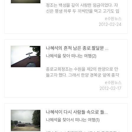
정조는 백성을 깊이 사랑한 임금이었다. 자
신은 평생 하루 두 끼씩만을 먹고 고기도 입
에 대지 않으면서 백성들만은 배불리 먹이고
e수원뉴스
싶어 했다. 그는 수원의 물줄기를 모아 를 만
2012-02-24
들고 국영농장을 운영했다. 그 시기는 간빙
기로서 세계 ..
나혜석의 흔적 남은 종로.팔달문 일대.나혜석거리
나혜석을 찾아 떠나는 여행(2)
종로교회정조는 수원을 제2의 한양으로 만
들고자 했다. 그래서 한양 경복궁 앞에 종각
이 있는 것처럼 화성행궁 정문인 신풍루 앞
e수원뉴스
에도 종각을 만들었다. 그래서 수원 사람들
2012-02-17
은 이곳을 '종로'라고 불렀다. 종로는 정조가
만든 시장인 ..
나혜석이 다시 사람들 속으로 들어왔다
나혜석을 찾아서 떠나는 여행(1)