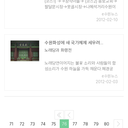
(코스1) →→창작마을→ (코스2) 종로교회→
팔달문시장→못골시장→나혜석거리수원이
낳은 한국 최초의 여성 서양화가이자 신여성
e수원뉴스
나혜석. 그녀는 지금의 팔달구 행궁동 부근
2012-02-10
에서 ..
수원화성에 새 국가체제 세우려던 정조
노래당과 화령전
노래당연이어지는 불꽃 소리와 사람들의 함
성소리가 수원 하늘을 가득 채운다.혜경궁
홍씨의 회갑을 축하하는 밤 행사였다. 집집
e수원뉴스
마다 등을 걸어 밤이 대낮보다 더 밝은 가운
2012-02-03
데 사람들은 밤새 먹고 마시고 노래하고 춤
추었다. 정조는 노 ..
71
72
73
74
75
76
77
78
79
80