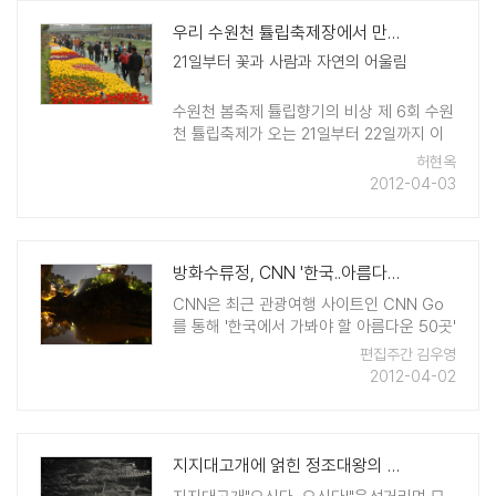
우리 수원천 튤립축제장에서 만나요
21일부터 꽃과 사람과 자연의 어울림
수원천 봄축제 튤립향기의 비상 제 6회 수원
천 튤립축제가 오는 21일부터 22일까지 이
틀간 수원천 세류대교에서 세천교 구간에서
허현옥
개최된다. 축제는 수원천변 튤립의 아름다운
2012-04-03
자태를 관람 할수 있는 5개의 테마화단과 시
민노래방, ..
방화수류정, CNN '한국..아름다운 50곳' 선정
CNN은 최근 관광여행 사이트인 CNN Go
를 통해 '한국에서 가봐야 할 아름다운 50곳'
중 하나로 수원 방화수류정을 뽑았다. 또 여
편집주간 김우영
성월간지인 '우먼센스'는 이 가운데 다시 10
2012-04-02
곳을 선정했는데 수원 방화수류정이 소개됨
으로써 명실상부한 한국 최고의 아름다운 경
승지임을 입증했다. ..
지지대고개에 얽힌 정조대왕의 효심과 애민정신