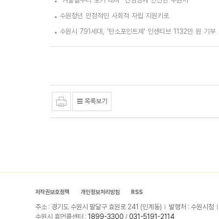
"겨울철부터 모기 대비" 전염병에 안전한 수원시
수원청년 안정적인 사회적 자립 지원키로
수원시 791세대, '탄소포인트제' 인센티브 1132만 원 기부
저작권보호정책
개인정보처리방침
RSS
주소 : 경기도 수원시 팔달구 효원로 241 (인계동)
발행처 : 수원시청
수원시 휴먼콜센터 :
1899-3300
/
031-5191-2114