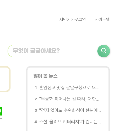
시민기자로그인
사이트맵
많이 본 뉴스
혼인신고 맛집 팔달구청으로 오세요
"무궁화 피어나는 길 따라, 대한민국을 걷는다"
"걷지 않아도 수원화성이 한눈에"…무장애 관광버스 '수원행차' 타보니
소설 '올리브 키터리지'가 건네는 삶과 연민의 철학