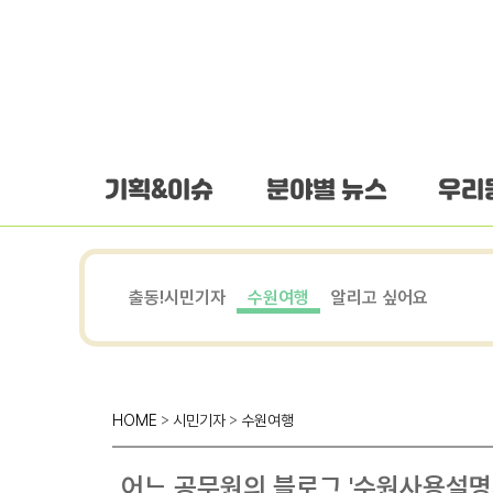
하단 바로가기
본문 바로가기
본문바로가기
기획&이슈
분야별 뉴스
우리
출동!시민기자
수원여행
알리고 싶어요
HOME
>
시민기자
>
수원여행
어느 공무원의 블로그 '수원사용설명