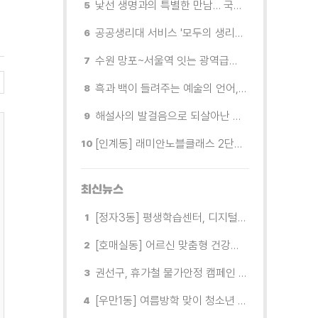
낯선 생명과의 특별한 만남… 국제전 《패트리샤 피치니니: 킨쉽》
공공생리대 서비스 '모두의 생리대' 시범 운영...수원시청·4개 구청 등에 지급기 설치
수원 망포~서울역 잇는 광역급행버스 M5165번, 8월 3일 개통
흑과 백이 들려주는 예술의 언어, 수원시립미술관 소장품전《블랑 블랙 파노라마》
해설사의 발걸음으로 되살아난 수원의 독립운동 역사
[인계동] 래미안노블클래스 2단지 경로당, 무더위 속 독거노인에게 '따뜻한 한 끼' 대접
최신뉴스
[정자3동] 평생학습센터, 디지털 생활문해교실 개강
[호매실동] 어르신 맞춤형 건강특화사업 「은빛반짝 실버종이공방」 운영
권선구, 휴가철 물가안정 캠페인 전개
[우만1동] 여름방학 맞이 청소년 유해환경 캠페인 실시