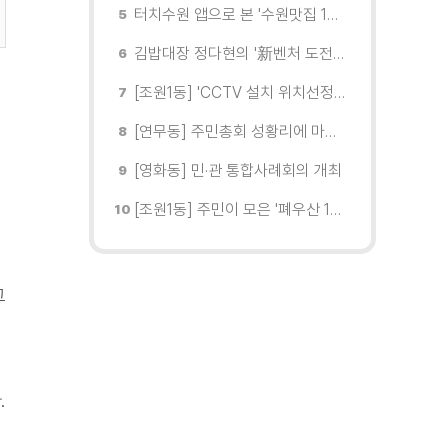
터치수원 앱으로 본 '수원맛집 100선'... 장안구 맛집을 찾다
김밥대장 정다현의 '新벤처 도전이야기'
[조원1동] 'CCTV 설치 위치선정협의회' 회의 개최
[연무동] 주민총회 성황리에 마무리
[영화동] 민·관 통합사례회의 개최
[조원1동] 주민이 모은 '폐우산 100개' 수원여대에 1차 전달
그
.