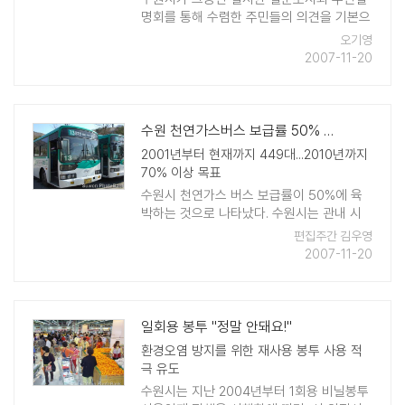
명회를 통해 수렴한 주민들의 의견을 기본으
로 공원기본계획을 수립하였다. 시는 지난 11
오기영
월 20일 도시공원위원회를 개최, 지지대 도
2007-11-20
시자연공원 기본계획과 동 공원 기본계획에
대한 심의를 ..
수원 천연가스버스 보급률 50% 육박
2001년부터 현재까지 449대...2010년까지
70% 이상 목표
수원시 천연가스 버스 보급률이 50%에 육
박하는 것으로 나타났다. 수원시는 관내 시
내.외 버스를 대상으로 하는 천연가스버스
편집주간 김우영
보급사업을 2001년부터 실시, 현재까지
2007-11-20
449대의 천연가스버스를 보급하여 50%의
보급률에 육박 ..
일회용 봉투 "정말 안돼요!"
환경오염 방지를 위한 재사용 봉투 사용 적
극 유도
수원시는 지난 2004년부터 1회용 비닐봉투