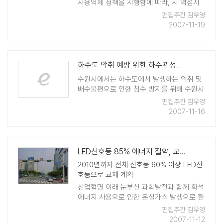
사용억제 정책을 시행함에 따라, 시 역점시
책으로 재사용봉투 판매, 사용을 확대 시행
편집주간 김우영
하고 있다. 그러나 최근 1회용 봉투 사용량이
2007-11-19
급격히 증가, 환경오염을 부추기고 있어 환
경오염 방 ..
하수도 악취 예방 위한 하수관정비 활기
수원시에서는 하수도에서 발생하는 악취 및
배수불편으로 인한 침수 방지를 위해 수원시
내 하수관거 정비공사를 대대적으로 시행하
편집주간 김우영
고 있다. 시는 현재 수원시 장안구 송죽동, 팔
2007-11-16
달구 매산동과 팔달동, 영통구 매탄동 지역
4개소 하수처리구역 내 발생하고 있는 각종
하수불편사항에 대한 일제 ..
LED신호등 85% 에너지 절약, 교통사고 30% 감소
2010년까지 전체 신호등 60% 이상 LED신
호등으로 교체 계획
산업혁명 이래 눈부신 과학발전과 함께 화석
에너지 사용으로 인한 온실가스 발생으로 환
경문제가 대두되고 있다. 이 시점에서 에너
편집주간 김우영
지를 획기적으로 절약하는 대체기술이 적극
2007-11-12