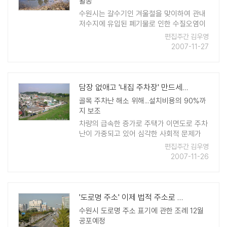
활동
수원시는 갈수기인 겨울철을 맞이하여 관내
저수지에 유입된 폐기물로 인한 수질오염이
가중 될 것이 예상됨에 따라 지난 20일부터
편집주간 김우영
3일간 서호저수지 등 관내 저수지의 부유폐
2007-11-27
기물과 주변에 방치된 쓰레기 약 3톤을 수거
처리했다. ..
담장 없애고 '내집 주차장' 만드세요
골목 주차난 해소 위해...설치비용의 90%까
지 보조
차량의 급속한 증가로 주택가 이면도로 주차
난이 가중되고 있어 심각한 사회적 문제가
되고 있다.이에 수원시는 기존 단독주택 또
편집주간 김우영
는 다세대주택의 담장이나 대문, 이웃간의
2007-11-26
경계담장을 철거한 후 내 집 주차장을 설치
하는 경우 적정 비 ..
'도로명 주소' 이제 법적 주소로 사용됩니다
수원시 도로명 주소 표기에 관한 조례 12월
공포예정