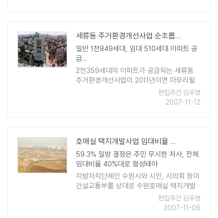
적으로 활용되고 있는데 LED소자를 이용한
제품이 좋은 예가 ..
세류동 주거환경개선사업 순조롭게 진행
일반 1천849세대, 임대 510세대 아파트 공
급...
2천359세대의 아파트가 공급되는 세류동
주거환경개선사업이 2011년이면 마무리될
전망이다. 수원시는 지난해 12월 주거환경개
편집주간 김우영
선사업 정비구역으로 지정된 세류동 334-
2007-11-12
88번지 일대 22만9천840㎡에 아파트 2천
359세 ..
호매실 택지개발사업 임대비율 하향조정 요구
59.3% 일방 결정은 주민 무시한 처사, 전체
임대비율 40%대로 형성돼야
지방자치단체인 수원시와 시민, 시의회 등이
건설교통부를 상대로 수원호매실 택지개발
사업 임대비율 하향조정을 요구하고 있다.수
편집주간 김우영
원호매실 택지개발은 무주택 서민과 저소득
2007-11-06
도시근로자의 주거안정을 위한 정부 주택정