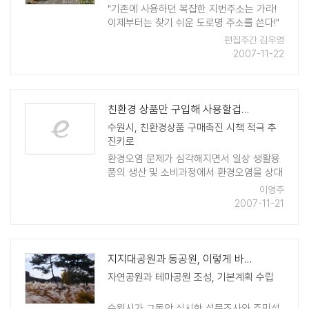
"기존에 사용하던 복잡한 지번주소는 가라!
이제부터는 찾기 쉬운 도로명 주소를 쓴다!"
도로명 주소가 정착되면 기존에 사용하던 복
편집주간 김우영
잡한 지번주소 보다 목적지를 찾기가 쉬워진
2007-11-22
다. 또 범죄, 화재 등 각종 재난 발생시 신속
하게 ..
친환경 상품만 구입해 사용할겁니다!
수원시, 친환경상품 구매촉진 시책 적극 추
진키로
환경오염 문제가 심각해지면서 일상 생활용
품의 생산 및 소비과정에서 환경오염을 상대
적으로 적게 일으키거나 자원을 절약할 수
이영주
있는 친환경상품 사용을 늘려야 한다는 목소
2007-11-21
리가 높아지고 있는 가운데 수원시에서는 친
환경상품 구매촉진 시 ..
지지대공원과 동공원, 이렇게 바뀌네요?
자연공원과 테마공원 조성, 기본계획 수립
수원시가 그동안 실시한 설문조사와 주민설