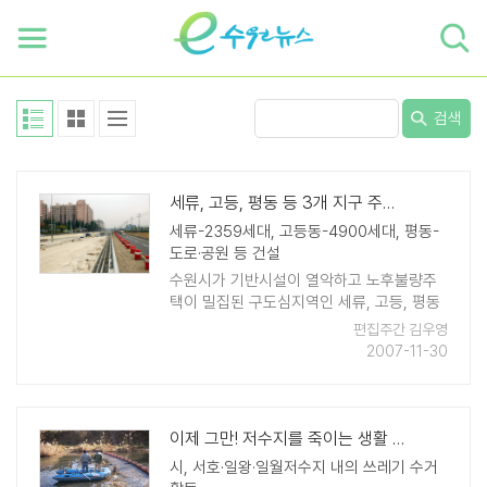
하단 바로가기
본문 바로가기
본문바로가기
검색
세류, 고등, 평동 등 3개 지구 주거 개선사업 박차
세류-2359세대, 고등동-4900세대, 평동-
도로·공원 등 건설
수원시가 기반시설이 열악하고 노후불량주
택이 밀집된 구도심지역인 세류, 고등, 평동
등 3개 지구에 대한 주거환경개선사업을 적
편집주간 김우영
극 추진하는 등, 상대적으로 낙후된 서수원
2007-11-30
권 개발과 도시균형 발전사업에 박차를 가하
고 있다. 우선 세 ..
이제 그만! 저수지를 죽이는 생활 폐기물...
시, 서호·일왕·일월저수지 내의 쓰레기 수거