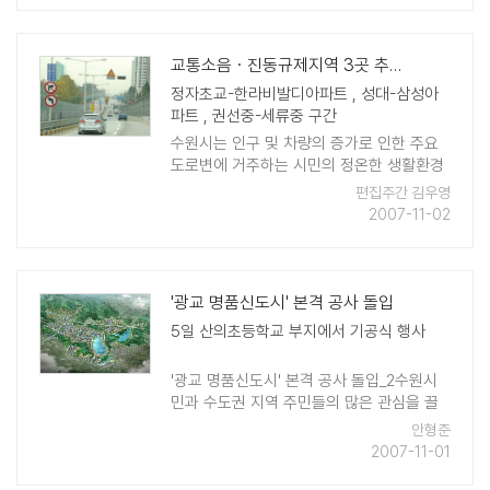
책으로 추진중인 국민 ..
교통소음ㆍ진동규제지역 3곳 추가 지정
정자초교-한라비발디아파트 , 성대-삼성아
파트 , 권선중-세류중 구간
수원시는 인구 및 차량의 증가로 인한 주요
도로변에 거주하는 시민의 정온한 생활환경
조성 및 쾌적하고 환경친화적인 도시이미지
편집주간 김우영
제고를 위하여 교통소음ㆍ진동규제지역 3곳
2007-11-02
을 추가로 지정했다. 시가 교통소음규제지역
으로 추가 지정고 ..
'광교 명품신도시' 본격 공사 돌입
5일 산의초등학교 부지에서 기공식 행사
'광교 명품신도시' 본격 공사 돌입_2수원시
민과 수도권 지역 주민들의 많은 관심을 끌
고 있는 '광교 명품신도시 기공식이 11월 5일
안형준
오전 11시부터 영동고속도로 동수원 IC 인근
2007-11-01
옛 산의초등학교 부지에서 열렸다. 기공식은