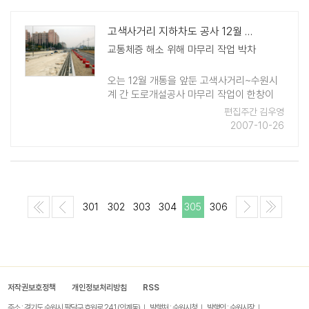
..
고색사거리 지하차도 공사 12월 개통
교통체증 해소 위해 마무리 작업 박차
오는 12월 개통을 앞둔 고색사거리~수원시
계 간 도로개설공사 마무리 작업이 한창이
다.이 도로는 서수원지역의 도시기반시설 확
편집주간 김우영
충으로 지역간 균형발전을 도모하고 수원산
2007-10-26
업단지 입주업체 및 지역주민들에게 편익을
제공하고자 개설하는 도 ..
301
302
303
304
305
306
저작권보호정책
개인정보처리방침
RSS
주소 : 경기도 수원시 팔달구 효원로 241 (인계동)
발행처 : 수원시청
발행인 : 수원시장