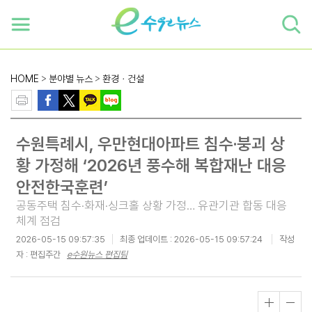
하단 바로가기
본문 바로가기
본문바로가기
HOME
>
분야별 뉴스
>
환경ㆍ건설
수원특례시, 우만현대아파트 침수·붕괴 상
황 가정해 ‘2026년 풍수해 복합재난 대응
안전한국훈련’
공동주택 침수·화재·싱크홀 상황 가정… 유관기관 합동 대응
체계 점검
2026-05-15 09:57:35
최종 업데이트 :
2026-05-15 09:57:24
작성
자 : 편집주간
e수원뉴스 편집팀