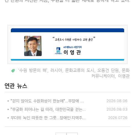
건 단원의 시선은 지금, 수원을 더 넓은 세계로 향하게 하고 있다.
‘수원 방문의 해’
,
러시아
,
문화교류의 도시
,
오동건 단원
,
문화
커뮤니케이터
,
이영관
연관 뉴스
"걷지 않아도 수원화성이 한눈에"…무장애 관광버스 '수원행차' 타보니
2026.08.06
"무궁화 피어나는 길 따라, 대한민국을 걷는다"
2026.08.03
무더위 녹인 따뜻한 한 그릇…장애인·지역주민 위한 '행복한 밥상'
2026.07.26