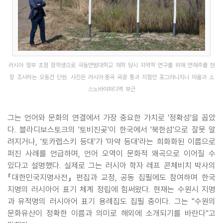
러시아 정부 초청 장학생으로 극동연방대학교 재학 당시 지역학 연구를 위해 연해주를 현
장 조사하는 오동건 단원. 사진은 러시아·중국 국경 통과 지점인 포그라니치니 마을과 소
스노바야파디역 부근
그는 언어와 문화의 연결에서 가장 중요한 가치로 '정확성'을 꼽았
다. 블라디보스토크의 '토비진곶'이 한국에서 '북한섬'으로 잘못 알
려지거나, '토카렙스키 등대'가 '마약 등대'라는 희화화된 이름으로
퍼진 사례를 언급하며, 언어 오역이 문화적 왜곡으로 이어질 수
있다고 설명했다. 실제로 그는 러시아 학자 레프 콘체비치 박사의
『대한민국지명사전』 편집과 교정, 공동 집필에도 참여하며 한국
지명의 러시아어 표기 체계 정립에 힘써왔다. 현재는 수원시 지명
과 유적명의 러시아어 표기 용례집도 집필 중이다. 그는 "수원의
문화유산이 정확한 이름과 의미로 해외에 소개되기를 바란다"고