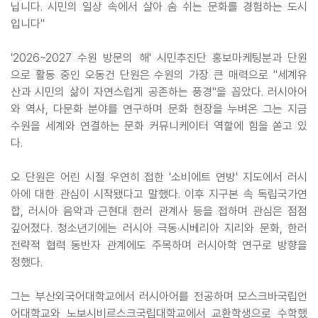
닙니다. 시민의 일상 속에서 살아 숨 쉬는 문화를 경험하는 도시
입니다"
'2026~2027 수원 방문의 해' 시민추진단 홍보마케팅분과 단원
으로 활동 중인 오동건 단원은 수원의 가장 큰 매력으로 "세계유
산과 시민의 삶이 자연스럽게 공존하는 풍경"을 꼽았다. 러시아어
와 역사, 다문화 분야를 연구하며 문화 현장을 누벼온 그는 지금
수원을 세계와 연결하는 문화 커뮤니케이터 역할에 힘을 쏟고 있
다.
오 단원은 어린 시절 우연히 접한 '소비에트 연방' 지도에서 러시
아에 대한 관심이 시작됐다고 말했다. 이후 지구본 속 독립국가연
합, 러시아 음악과 근현대 한러 관계사 등을 접하며 관심은 점점
깊어졌다. 청소년기에는 러시아 극동·시베리아 지리와 문화, 한러
전략적 협력 동반자 관계에도 주목하며 러시아학 연구로 방향을
정했다.
그는 부산외국어대학교에서 러시아어를 전공하며 모스크바국립언
어대학교와 노보시비르스크국립대학교에서 교환학생으로 수학했