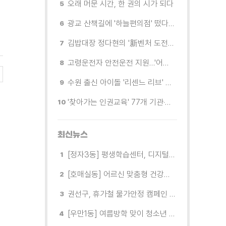
오래 머문 시간, 한 권의 시가 되다
광교 산책길에 '하늘편의점' 떴다… 드론배송 시연
김밥대장 정다현의 '新벤처 도전이야기'
고령운전자 안전운전 지원…'어르신 운전중' 표지 무료 배부
수원 출신 아이돌 '리센느 리브' 추천! 직접 따라가 본 수원 필수 코스
'찾아가는 인권교육' 77개 기관·단체 방문해 맞춤형 인권교육 진행
최신뉴스
[정자3동] 평생학습센터, 디지털 생활문해교실 개강
[호매실동] 어르신 맞춤형 건강특화사업 「은빛반짝 실버종이공방」 운영
권선구, 휴가철 물가안정 캠페인 전개
[우만1동] 여름방학 맞이 청소년 유해환경 캠페인 실시