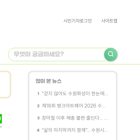
시민기자로그인
사이트맵
많이 본 뉴스
"걷지 않아도 수원화성이 한눈에"…무장애 관광버스 '수원행차' 타보니
제18회 뱅크아트페어 2026 수원 개막, '나도 그림을 소유한다'
장마철 이후 해충 불편 줄인다… 영통구보건소, 신동수변공원·원천리천 집중 방제
"삶의 마지막까지 함께"... 수원시 8개 기관, 어르신 돌봄의 손을 맞잡다