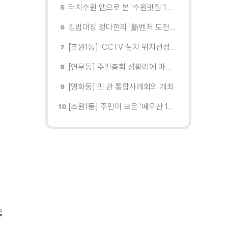
터치수원 앱으로 본 '수원맛집 100선'... 장안구 맛집을 찾다
김밥대장 정다현의 '新벤처 도전이야기'
[조원1동] 'CCTV 설치 위치선정협의회' 회의 개최
[연무동] 주민총회 성황리에 마무리
[영화동] 민·관 통합사례회의 개최
[조원1동] 주민이 모은 '폐우산 100개' 수원여대에 1차 전달
을