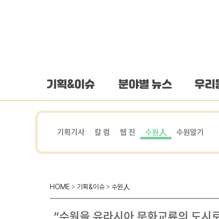
하단 바로가기
본문 바로가기
본문바로가기
기획&이슈
분야별 뉴스
우리
기획기사
칼 럼
웹 진
수원人
수원알기
HOME
>
기획&이슈
>
수원人
“수원을 유라시아 문화교류의 도시로