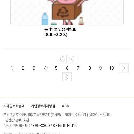
분리배출 인증 이벤트
(8.9.~8.20.)
1
2
3
4
5
6
7
8
9
10
저작권보호정책
개인정보처리방침
RSS
주소 : 경기도 수원시 팔달구 효원로 241 (인계동)
발행처 : 수원시청
발행인 : 수원시장
편집인 : 홍보기획관
수원시 휴먼콜센터 :
1899-3300
/
031-5191-2114